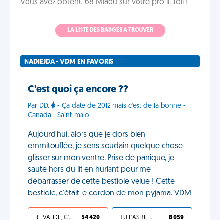
Vous avez obtenu 68 Miaou sur votre profil. Joli !
LA LISTE DES BADGES À TROUVER
NADIEJDA - VDM EN FAVORIS
C'est quoi ça encore ??
Par DD.
- Ça date de 2012 mais c'est de la bonne -
Canada - Saint-malo
Aujourd'hui, alors que je dors bien
emmitouflée, je sens soudain quelque chose
glisser sur mon ventre. Prise de panique, je
saute hors du lit en hurlant pour me
débarrasser de cette bestiole velue ! Cette
bestiole, c'était le cordon de mon pyjama. VDM
JE VALIDE, C'EST UNE VDM
54 420
TU L'AS BIEN MÉRITÉ
8 059