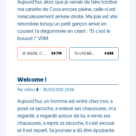
Aujourd'hui, alors que je venais de faire tomber
ma canette de Coca encore pleine, celle-ci est
miraculeusement arrivée droite. Ma joie est vite
retombée lorsqu'un petit garçon arrivé en
courant l'a dégommée en criant : "Et c'est le
buuuut !" VDM
JE VALIDE, C'EST UNE VDM
59 774
TU L'AS BIEN MÉRITÉ
4 698
Welcome !
Par milou
- 30/03/2012 23:56
Aujourd'hui, un homme est entré chez moi, a
posé sa sacoche, a enlevé ses chaussures, m'a
regardé, a regardé autour de lui, a remis ses
chaussures, a repris sa sacoche, il s'est excusé
et il est reparti. Sa journée a dû être épuisante.