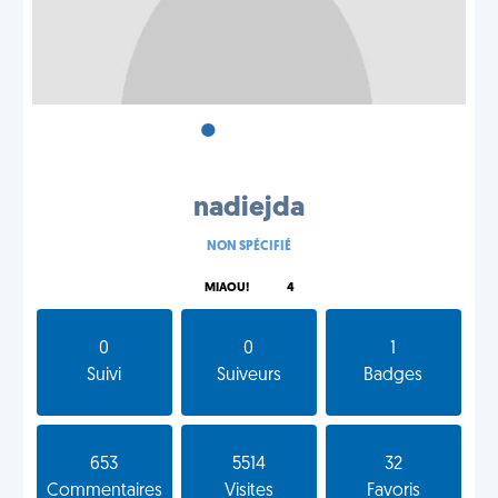
•
•
•
nadiejda
NON SPÉCIFIÉ
MIAOU!
4
0
0
1
Suivi
Suiveurs
Badges
653
5514
32
Commentaires
Visites
Favoris