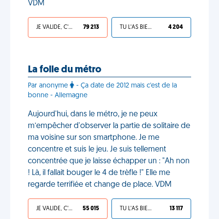
VDM
JE VALIDE, C'EST UNE VDM
79 213
TU L'AS BIEN MÉRITÉ
4 204
La folle du métro
Par anonyme
- Ça date de 2012 mais c'est de la
bonne - Allemagne
Aujourd'hui, dans le métro, je ne peux
m’empêcher d'observer la partie de solitaire de
ma voisine sur son smartphone. Je me
concentre et suis le jeu. Je suis tellement
concentrée que je laisse échapper un : "Ah non
! Là, il fallait bouger le 4 de trèfle !" Elle me
regarde terrifiée et change de place. VDM
JE VALIDE, C'EST UNE VDM
55 015
TU L'AS BIEN MÉRITÉ
13 117