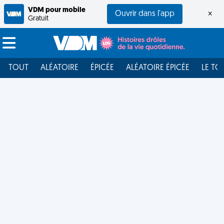
VDM pour mobile
Ouvrir dans l'app
×
Gratuit
TOUT
ALÉATOIRE
ÉPICÉE
ALÉATOIRE ÉPICÉE
LE TO