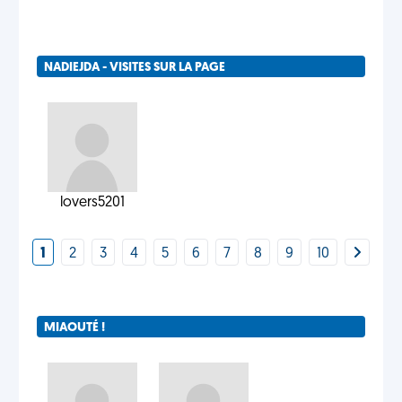
NADIEJDA - VISITES SUR LA PAGE
lovers5201
1
2
3
4
5
6
7
8
9
10
MIAOUTÉ !