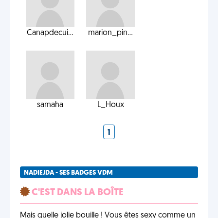
Canapdecui...
marion_pin...
samaha
L_Houx
1
NADIEJDA - SES BADGES VDM
C'EST DANS LA BOÎTE
Mais quelle jolie bouille ! Vous êtes sexy comme un