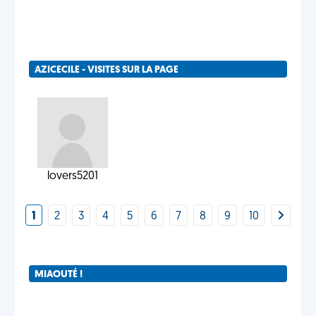
AZICECILE - VISITES SUR LA PAGE
lovers5201
1
2
3
4
5
6
7
8
9
10
MIAOUTÉ !