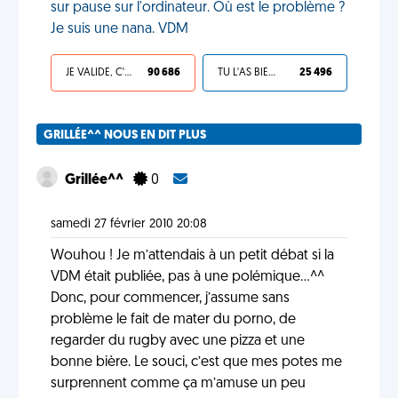
sur pause sur l'ordinateur. Où est le problème ?
Je suis une nana. VDM
JE VALIDE, C'EST UNE VDM
90 686
TU L'AS BIEN MÉRITÉ
25 496
GRILLÉE^^ NOUS EN DIT PLUS
Grillée^^
0
samedi 27 février 2010 20:08
Wouhou ! Je m’attendais à un petit débat si la
VDM était publiée, pas à une polémique...^^
Donc, pour commencer, j’assume sans
problème le fait de mater du porno, de
regarder du rugby avec une pizza et une
bonne bière. Le souci, c’est que mes potes me
surprennent comme ça m’amuse un peu