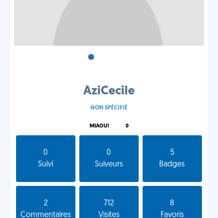
•
•
•
AziCecile
NON SPÉCIFIÉ
MIAOU!
0
0
0
5
Suivi
Suiveurs
Badges
2
712
8
Commentaires
Visites
Favoris