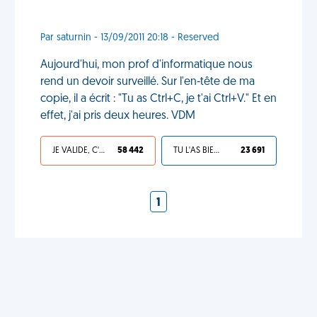
Par saturnin - 13/09/2011 20:18 - Reserved
Aujourd'hui, mon prof d'informatique nous
rend un devoir surveillé. Sur l'en-tête de ma
copie, il a écrit : "Tu as Ctrl+C, je t'ai Ctrl+V." Et en
effet, j'ai pris deux heures. VDM
JE VALIDE, C'EST UNE VDM
58 442
TU L'AS BIEN MÉRITÉ
23 691
1