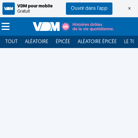
VDM pour mobile
Ouvrir dans l'app
×
Gratuit
TOUT
ALÉATOIRE
ÉPICÉE
ALÉATOIRE ÉPICÉE
LE TO