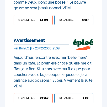
comme Deux, donc une bosse !" Le pauvre
gosse ne sera jamais normal. VDM
JE VALIDE, C'EST UNE VDM
82 498
TU L'AS BIEN MÉRITÉ
6 664
Avertissement
Par BenKC
- 20/12/2008 21:09
Aujourd'hui, rencontre avec ma "belle-mère"
dans un café. La première chose qu'elle me dit :
"Bonjour Ben. Si tu sors avec ma fille que pour
coucher avec elle, je coupe ta queue et je la
balance aux poissons." Super. Vivement la suite.
VDM
JE VALIDE, C'EST UNE VDM
69 059
TU L'AS BIEN MÉRITÉ
6 051