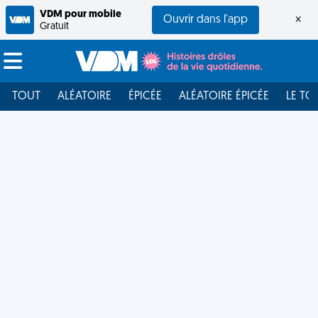
VDM pour mobile
Ouvrir dans l'app
×
Gratuit
TOUT
ALÉATOIRE
ÉPICÉE
ALÉATOIRE ÉPICÉE
LE TO