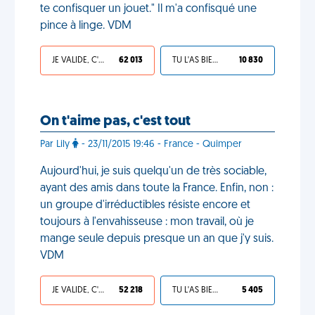
te confisquer un jouet." Il m'a confisqué une
pince à linge. VDM
JE VALIDE, C'EST UNE VDM
62 013
TU L'AS BIEN MÉRITÉ
10 830
On t'aime pas, c'est tout
Par Lily
- 23/11/2015 19:46 - France - Quimper
Aujourd'hui, je suis quelqu'un de très sociable,
ayant des amis dans toute la France. Enfin, non :
un groupe d'irréductibles résiste encore et
toujours à l'envahisseuse : mon travail, où je
mange seule depuis presque un an que j'y suis.
VDM
JE VALIDE, C'EST UNE VDM
52 218
TU L'AS BIEN MÉRITÉ
5 405