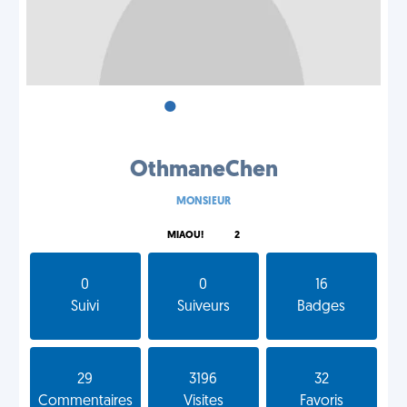
•
•
•
OthmaneChen
MONSIEUR
MIAOU!
2
0
0
16
Suivi
Suiveurs
Badges
29
3196
32
Commentaires
Visites
Favoris