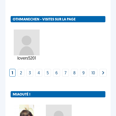
OTHMANECHEN - VISITES SUR LA PAGE
lovers5201
1
2
3
4
5
6
7
8
9
10
MIAOUTÉ !