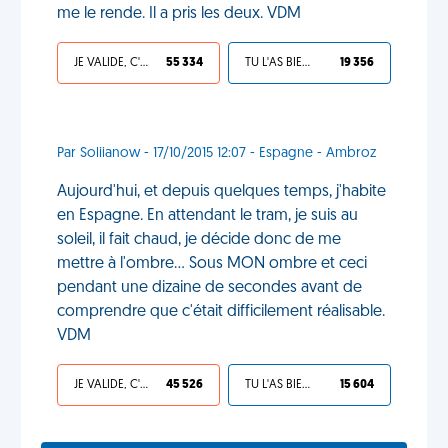
me le rende. Il a pris les deux. VDM
JE VALIDE, C'EST UNE VDM
55 334
TU L'AS BIEN MÉRITÉ
19 356
Par Soliianow - 17/10/2015 12:07 - Espagne - Ambroz
Aujourd'hui, et depuis quelques temps, j'habite
en Espagne. En attendant le tram, je suis au
soleil, il fait chaud, je décide donc de me
mettre à l'ombre... Sous MON ombre et ceci
pendant une dizaine de secondes avant de
comprendre que c'était difficilement réalisable.
VDM
JE VALIDE, C'EST UNE VDM
45 526
TU L'AS BIEN MÉRITÉ
15 604