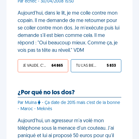
Par echec - 30/04/2008 15:50
Aujourd'hui, dans le lit, je me colle contre mon
copain. Il me demande de me retourner pour
se coller contre mon dos. Je m'exécute puis lui
demande s'il est bien comme cela. Il me
répond : "Oui beaucoup mieux. Comme ça, je
vois pas ta tête au réveil." VDM
JE VALIDE, C'EST UNE VDM
64 865
TU L'AS BIEN MÉRITÉ
5 833
¿Por qué no los dos?
Par Muina
- Ça date de 2015 mais c'est de la bonne
- Maroc - Meknès
Aujourd'hui, un agresseur m'a volé mon
téléphone sous la menace d'un couteau. J'ai
paniqué et lui ai proposé 50 euros pour qu'il