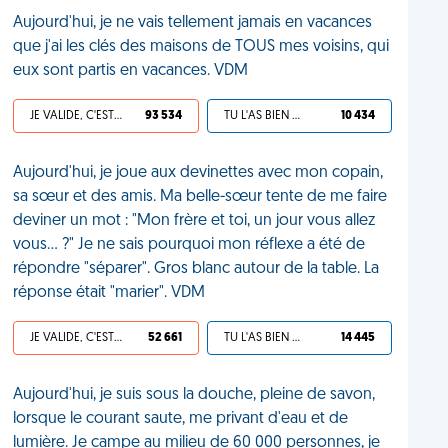
Aujourd'hui, je ne vais tellement jamais en vacances
que j'ai les clés des maisons de TOUS mes voisins, qui
eux sont partis en vacances. VDM
JE VALIDE, C'EST UNE VDM
93 534
TU L'AS BIEN MÉRITÉ
10 434
Aujourd'hui, je joue aux devinettes avec mon copain,
sa sœur et des amis. Ma belle-sœur tente de me faire
deviner un mot : "Mon frère et toi, un jour vous allez
vous... ?" Je ne sais pourquoi mon réflexe a été de
répondre "séparer". Gros blanc autour de la table. La
réponse était "marier". VDM
JE VALIDE, C'EST UNE VDM
52 661
TU L'AS BIEN MÉRITÉ
14 445
Aujourd'hui, je suis sous la douche, pleine de savon,
lorsque le courant saute, me privant d'eau et de
lumière. Je campe au milieu de 60 000 personnes, je