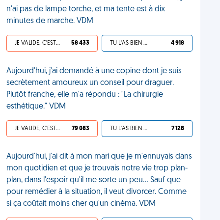
n'ai pas de lampe torche, et ma tente est à dix
minutes de marche. VDM
JE VALIDE, C'EST UNE VDM
58 433
TU L'AS BIEN MÉRITÉ
4 918
Aujourd'hui, j'ai demandé à une copine dont je suis
secrètement amoureux un conseil pour draguer.
Plutôt franche, elle m'a répondu : "La chirurgie
esthétique." VDM
JE VALIDE, C'EST UNE VDM
79 083
TU L'AS BIEN MÉRITÉ
7 128
Aujourd'hui, j'ai dit à mon mari que je m'ennuyais dans
mon quotidien et que je trouvais notre vie trop plan-
plan, dans l'espoir qu'il me sorte un peu… Sauf que
pour remédier à la situation, il veut divorcer. Comme
si ça coûtait moins cher qu'un cinéma. VDM