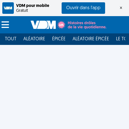
VDM pour mobile
Ouvrir dans l'app
×
Gratuit
TOUT
ALÉATOIRE
ÉPICÉE
ALÉATOIRE ÉPICÉE
LE TO