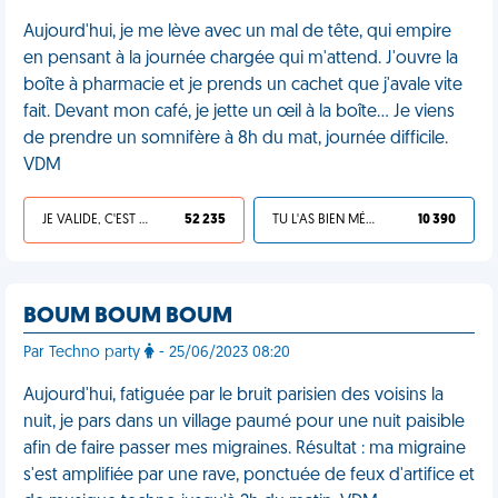
Aujourd'hui, je me lève avec un mal de tête, qui empire
en pensant à la journée chargée qui m'attend. J'ouvre la
boîte à pharmacie et je prends un cachet que j'avale vite
fait. Devant mon café, je jette un œil à la boîte... Je viens
de prendre un somnifère à 8h du mat, journée difficile.
VDM
JE VALIDE, C'EST UNE VDM
52 235
TU L'AS BIEN MÉRITÉ
10 390
BOUM BOUM BOUM
Par Techno party
- 25/06/2023 08:20
Aujourd'hui, fatiguée par le bruit parisien des voisins la
nuit, je pars dans un village paumé pour une nuit paisible
afin de faire passer mes migraines. Résultat : ma migraine
s'est amplifiée par une rave, ponctuée de feux d'artifice et