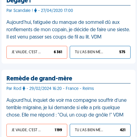
Dégage !
Par Scandale !
- 27/04/2020 17:00
Aujourd'hui, fatiguée du manque de sommeil dû aux
ronflements de mon copain, je décide de faire une sieste.
Il est venu passer ses coups de fil au lit. VDM
JE VALIDE, C'EST UNE VDM
6 361
TU L'AS BIEN MÉRITÉ
575
Remède de grand-mère
Par Rod
- 29/02/2024 16:20 - France - Reims
Aujourd'hui, inquiet de voir ma compagne souffrir d’une
terrible migraine, je lui demande si elle a pris quelque
chose. Elle me répond : "Oui, un coup de gnôle !" VDM
JE VALIDE, C'EST UNE VDM
1 199
TU L'AS BIEN MÉRITÉ
421