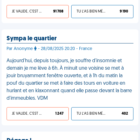
JE VALIDE, C'EST UNE VDM
91 708
TU L'AS BIEN MÉRITÉ
9 190
Sympa le quartier
Par Anonyme
- 28/08/2025 20:20 - France
Aujourd'hui, depuis toujours, je souffre d'insomnie et
demain je me lève à 6h. À minuit une voisine se met à
jouir bruyamment fenêtre ouverte, et à 1h du matin la
pouf du quartier se met à faire des tours en voiture en
hurlant et en klaxonnant quand elle passe devant la barre
d'immeubles. VDM
JE VALIDE, C'EST UNE VDM
1 247
TU L'AS BIEN MÉRITÉ
402