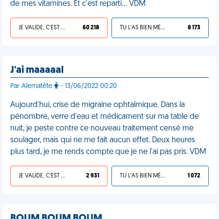
de mes vitamines. Et c'est reparti... VDM
JE VALIDE, C'EST UNE VDM
60 218
TU L'AS BIEN MÉRITÉ
8 173
J'ai maaaaal
Par Aïematête
- 13/06/2022 00:20
Aujourd'hui, crise de migraine ophtalmique. Dans la
pénombre, verre d'eau et médicament sur ma table de
nuit, je peste contre ce nouveau traitement censé me
soulager, mais qui ne me fait aucun effet. Deux heures
plus tard, je me rends compte que je ne l'ai pas pris. VDM
JE VALIDE, C'EST UNE VDM
2 931
TU L'AS BIEN MÉRITÉ
1 072
BOUM BOUM BOUM