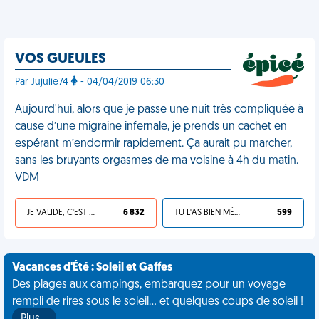
VOS GUEULES
Par Jujulie74
- 04/04/2019 06:30
Aujourd'hui, alors que je passe une nuit très compliquée à
cause d’une migraine infernale, je prends un cachet en
espérant m’endormir rapidement. Ça aurait pu marcher,
sans les bruyants orgasmes de ma voisine à 4h du matin.
VDM
JE VALIDE, C'EST UNE VDM
6 832
TU L'AS BIEN MÉRITÉ
599
Vacances d'Été : Soleil et Gaffes
Des plages aux campings, embarquez pour un voyage
rempli de rires sous le soleil... et quelques coups de soleil !