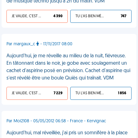
de musique techno jusqu'à 2h du matin. VDM
JE VALIDE, C'EST UNE VDM
4 390
TU L'AS BIEN MÉRITÉ
747
Par margaux_c
- 17/11/2017 08:00
Aujourd'hui, je me réveille au milieu de la nuit, fiévreuse.
En tâtonnant dans le noir, je gobe avec soulagement un
cachet d'aspirine posé en prévision. Cachet d'aspirine qui
s'est révélé être une boule Quiès qui traînait. VDM
JE VALIDE, C'EST UNE VDM
7 229
TU L'AS BIEN MÉRITÉ
1 856
Par Moi2108 - 05/05/2012 06:58 - France - Kervignac
Aujourd'hui, mal réveillée, j'ai pris un somnifère à la place