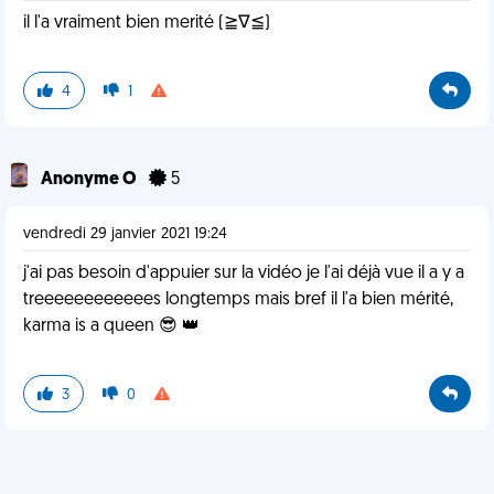
il l'a vraiment bien merité (≧∇≦)
4
1
Anonyme O
5
vendredi 29 janvier 2021 19:24
j'ai pas besoin d'appuier sur la vidéo je l'ai déjà vue il a y a
treeeeeeeeeeees longtemps mais bref il l'a bien mérité,
karma is a queen 😎 👑
3
0