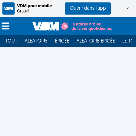
VDM pour mobile
Ouvrir dans l'app
×
Gratuit
TOUT
ALÉATOIRE
ÉPICÉE
ALÉATOIRE ÉPICÉE
LE TO