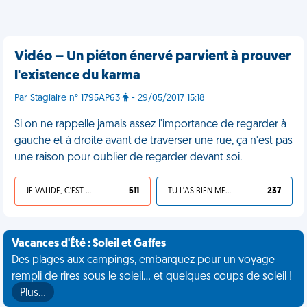
Vidéo – Un piéton énervé parvient à prouver
l'existence du karma
Par Stagiaire n° 1795AP63
- 29/05/2017 15:18
Si on ne rappelle jamais assez l'importance de regarder à
gauche et à droite avant de traverser une rue, ça n'est pas
une raison pour oublier de regarder devant soi.
JE VALIDE, C'EST UNE VDM
511
TU L'AS BIEN MÉRITÉ
237
Vacances d'Été : Soleil et Gaffes
Des plages aux campings, embarquez pour un voyage
rempli de rires sous le soleil... et quelques coups de soleil !
Plus…