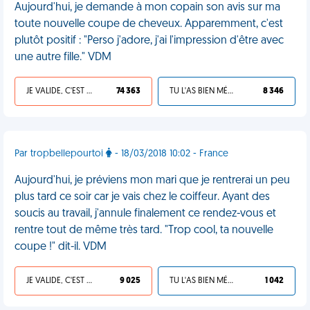
Aujourd'hui, je demande à mon copain son avis sur ma
toute nouvelle coupe de cheveux. Apparemment, c'est
plutôt positif : "Perso j'adore, j'ai l'impression d'être avec
une autre fille." VDM
JE VALIDE, C'EST UNE VDM
74 363
TU L'AS BIEN MÉRITÉ
8 346
Par tropbellepourtoi
- 18/03/2018 10:02 - France
Aujourd'hui, je préviens mon mari que je rentrerai un peu
plus tard ce soir car je vais chez le coiffeur. Ayant des
soucis au travail, j'annule finalement ce rendez-vous et
rentre tout de même très tard. "Trop cool, ta nouvelle
coupe !" dit-il. VDM
JE VALIDE, C'EST UNE VDM
9 025
TU L'AS BIEN MÉRITÉ
1 042