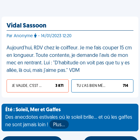
Vidal Sassoon
Par Anonyme
- 14/01/2023 12:20
Aujourd'hui, RDV chez le coiffeur. Je me fais couper 15 cm
en longueur. Toute contente, je demande l'avis de mon
mec en rentrant. Lui : "D'habitude on voit pas que tu y es
allée, là oui, mais j'aime pas." VDM
JE VALIDE, C'EST UNE VDM
3 871
TU L'AS BIEN MÉRITÉ
714
Été : Soleil, Mer et Gaffes
Des anecdotes estivales où le soleil brille... et où les gaffes
ne sont jamais loin !
Plus…