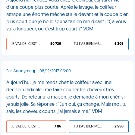
Aujourd'hui, rendez-vous chez le coiffeur, car j'ai envie
d'une coupe plus courte. Après le lavage, le coiffeur
attrape une énorme mèche sur le devant et la coupe bien
plus court que je ne le souhaitais en me disant : "Ça vous
va la longueur, ou c'est trop court ?" VDM
JE VALIDE, C'EST UNE VDM
80 729
TU L'AS BIEN MÉRITÉ
6 305
Par Anonyme
- 08/12/2017 06:00
Aujourd'hui, je me rends chez le coiffeur avec une
décision radicale : me faire couper les cheveux très
courts. De retour à la maison, je demande à mon chéri si
je suis jolie. Sa réponse : "Euh oui, ça change. Mais moi, tu
sais, les cheveux courts, j'ai jamais aimé." VDM
JE VALIDE, C'EST UNE VDM
7 116
TU L'AS BIEN MÉRITÉ
2 558