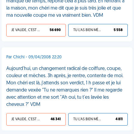
manque de temps, reporte cela à plus tard. En rentrant à
la maison, mon chéri me dit que je suis très jolie et que
ma nouvelle coupe me va vraiment bien. VDM
JE VALIDE, C'EST UNE VDM
56 690
TU L'AS BIEN MÉRITÉ
5 558
Par Chichi - 09/04/2008 22:20
Aujourd'hui, un changement radical de coiffure, coupe,
couleur et mèches. 3h après, je rentre, contente de moi.
Mon chéri est là, j'attends son verdict, 1 h passe et je lui
demande vexée "Tu ne remarques rien ?" Il me regarde
avec attention et me sort "Ah oui, tu t'es lavée les
cheveux ?" VDM
JE VALIDE, C'EST UNE VDM
46 341
TU L'AS BIEN MÉRITÉ
4 811