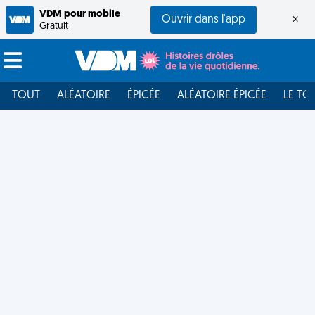
VDM pour mobile
Ouvrir dans l'app
×
Gratuit
TOUT
ALÉATOIRE
ÉPICÉE
ALÉATOIRE ÉPICÉE
LE TO