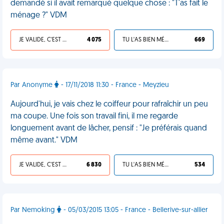
demandé si il avait remarqué quelque chose : "T'as fait le
ménage ?" VDM
JE VALIDE, C'EST UNE VDM
4 075
TU L'AS BIEN MÉRITÉ
669
Par Anonyme
- 17/11/2018 11:30 - France - Meyzieu
Aujourd'hui, je vais chez le coiffeur pour rafraîchir un peu
ma coupe. Une fois son travail fini, il me regarde
longuement avant de lâcher, pensif : "Je préférais quand
même avant." VDM
JE VALIDE, C'EST UNE VDM
6 830
TU L'AS BIEN MÉRITÉ
534
Par Nemoking
- 05/03/2015 13:05 - France - Bellerive-sur-allier