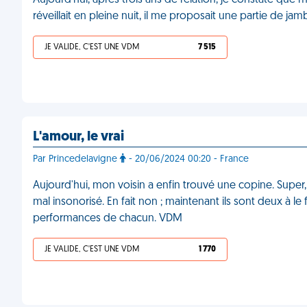
Aujourd'hui, après trois ans de relation, je constate que
réveillait en pleine nuit, il me proposait une partie de ja
JE VALIDE, C'EST UNE VDM
7 515
L'amour, le vrai
Par Princedelavigne
- 20/06/2024 00:20 - France
Aujourd'hui, mon voisin a enfin trouvé une copine. Super,
mal insonorisé. En fait non ; maintenant ils sont deux à l
performances de chacun. VDM
JE VALIDE, C'EST UNE VDM
1 770