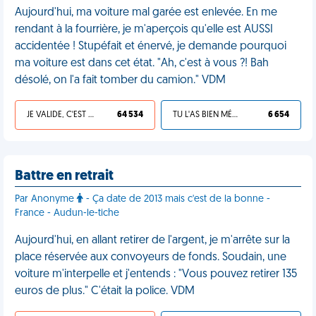
Aujourd'hui, ma voiture mal garée est enlevée. En me
rendant à la fourrière, je m'aperçois qu'elle est AUSSI
accidentée ! Stupéfait et énervé, je demande pourquoi
ma voiture est dans cet état. "Ah, c'est à vous ?! Bah
désolé, on l'a fait tomber du camion." VDM
JE VALIDE, C'EST UNE VDM
64 534
TU L'AS BIEN MÉRITÉ
6 654
Battre en retrait
Par Anonyme
- Ça date de 2013 mais c'est de la bonne -
France - Audun-le-tiche
Aujourd'hui, en allant retirer de l'argent, je m'arrête sur la
place réservée aux convoyeurs de fonds. Soudain, une
voiture m'interpelle et j'entends : "Vous pouvez retirer 135
euros de plus." C'était la police. VDM