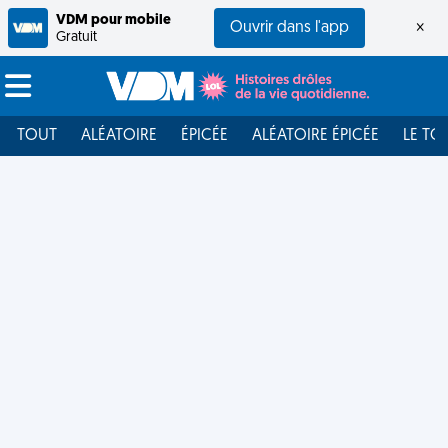
VDM pour mobile
Ouvrir dans l'app
×
Gratuit
TOUT
ALÉATOIRE
ÉPICÉE
ALÉATOIRE ÉPICÉE
LE TO