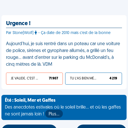
Urgence !
Par Stone[Wolf]
- Ça date de 2010 mais c'est de la bonne
Aujourd'hui, je suis rentré dans un poteau car une voiture
de police, sirènes et gyrophare allumés, a grillé un feu
rouge… avant d'entrer sur le parking du McDonald's, à
cinq mètres de là. VDM
JE VALIDE, C'EST UNE VDM
71 907
TU L'AS BIEN MÉRITÉ
4 219
Été : Soleil, Mer et Gaffes
Des anecdotes estivales où le soleil brille... et où les gaffes
ne sont jamais loin !
Plus…