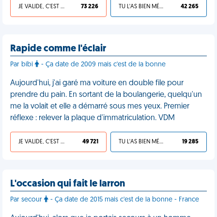
JE VALIDE, C'EST UNE VDM
73 226
TU L'AS BIEN MÉRITÉ
42 265
Rapide comme l'éclair
Par bibi
- Ça date de 2009 mais c'est de la bonne
Aujourd'hui, j'ai garé ma voiture en double file pour
prendre du pain. En sortant de la boulangerie, quelqu'un
me la volait et elle a démarré sous mes yeux. Premier
réflexe : relever la plaque d'immatriculation. VDM
JE VALIDE, C'EST UNE VDM
49 721
TU L'AS BIEN MÉRITÉ
19 285
L'occasion qui fait le larron
Par secour
- Ça date de 2015 mais c'est de la bonne - France