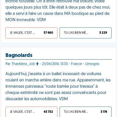
bonne nouvelle. On a enfin retrouvé ma voiture, volée
quelques jours plus tôt. Elle était à deux pas de chez moi,
elle a servi à faire un casse dans MA boutique au pied de
MON immeuble. VDM
JE VALIDE, C'EST UNE VDM
57 460
TU L'AS BIEN MÉRITÉ
3 229
Bagnolards
Par Thankless_Job
- 21/04/2016 13:33 - France - Limoges
Aujourd'hui, j'assiste à un ballet incessant de voitures
roulant en marche arrière dans ma rue. Apparemment, les
immenses panneaux "route barrée pour travaux" à
chaque extrémité ne sont pas assez convaincants pour
dissuader les automobilistes. VDM
JE VALIDE, C'EST UNE VDM
43 732
TU L'AS BIEN MÉRITÉ
3 174