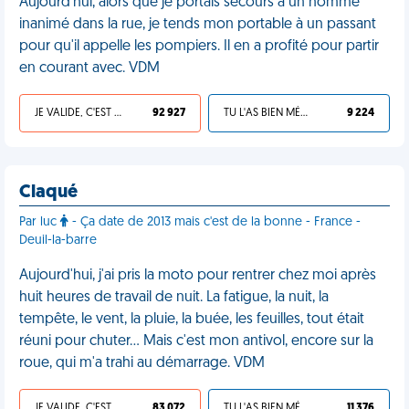
Aujourd'hui, alors que je portais secours à un homme
inanimé dans la rue, je tends mon portable à un passant
pour qu'il appelle les pompiers. Il en a profité pour partir
en courant avec. VDM
JE VALIDE, C'EST UNE VDM
92 927
TU L'AS BIEN MÉRITÉ
9 224
Claqué
Par luc
- Ça date de 2013 mais c'est de la bonne - France -
Deuil-la-barre
Aujourd'hui, j'ai pris la moto pour rentrer chez moi après
huit heures de travail de nuit. La fatigue, la nuit, la
tempête, le vent, la pluie, la buée, les feuilles, tout était
réuni pour chuter… Mais c'est mon antivol, encore sur la
roue, qui m'a trahi au démarrage. VDM
JE VALIDE, C'EST UNE VDM
83 072
TU L'AS BIEN MÉRITÉ
11 376