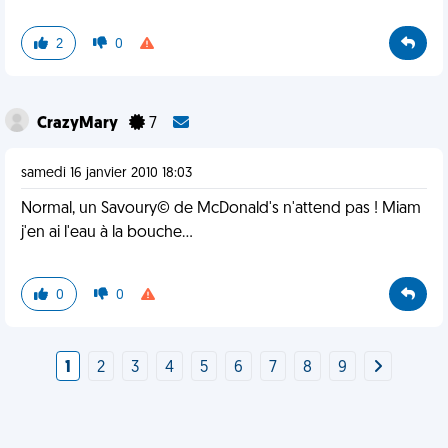
2
0
CrazyMary
7
samedi 16 janvier 2010 18:03
Normal, un Savoury© de McDonald's n'attend pas ! Miam
j'en ai l'eau à la bouche...
0
0
1
2
3
4
5
6
7
8
9