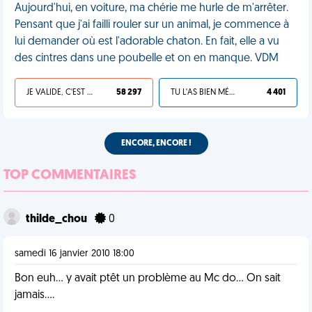
Aujourd'hui, en voiture, ma chérie me hurle de m'arrêter.
Pensant que j'ai failli rouler sur un animal, je commence à
lui demander où est l'adorable chaton. En fait, elle a vu
des cintres dans une poubelle et on en manque. VDM
JE VALIDE, C'EST UNE VDM
58 297
TU L'AS BIEN MÉRITÉ
4 401
ENCORE, ENCORE !
TOP COMMENTAIRES
thilde_chou
0
samedi 16 janvier 2010 18:00
Bon euh... y avait ptêt un problème au Mc do... On sait
jamais....