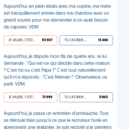
Aujourd'hui, en plein ébats avec ma copine, ma mère
est tranquillement entrée dans ma chambre avec un
grand sourire pour me demander si on avait besoin
de capotes. VDM
JE VALIDE, C'EST UNE VDM
113 907
TU L'AS BIEN MÉRITÉ
13 408
Aujourd'hui, je dispute mon fils de quatre ans. Je lui
demande : "Qui est-ce qui décide dans cette maison
? C'est toi ou c'est Papa ?" C'est tout naturellement
qu'il m'a répondu : "C'est Maman !" Observateur, ce
petit. VDM
JE VALIDE, C'EST UNE VDM
73 999
TU L'AS BIEN MÉRITÉ
11 863
Aujourd'hui, je passe un entretien d'embauche. Tout
se déroule bien jusqu'à ce que le recruteur hurle en
apercevant une araignée. Je suis recruté si je parviens