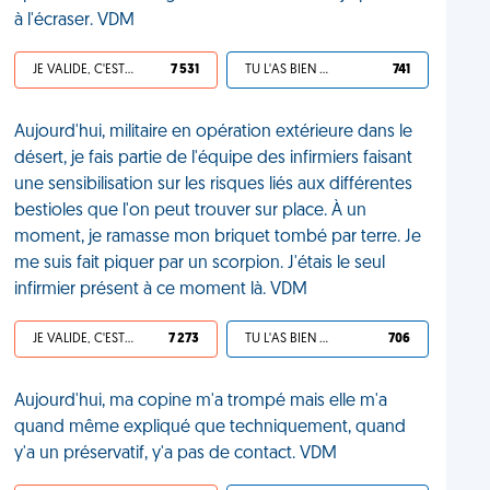
à l'écraser. VDM
JE VALIDE, C'EST UNE VDM
7 531
TU L'AS BIEN MÉRITÉ
741
Aujourd'hui, militaire en opération extérieure dans le
désert, je fais partie de l'équipe des infirmiers faisant
une sensibilisation sur les risques liés aux différentes
bestioles que l'on peut trouver sur place. À un
moment, je ramasse mon briquet tombé par terre. Je
me suis fait piquer par un scorpion. J'étais le seul
infirmier présent à ce moment là. VDM
JE VALIDE, C'EST UNE VDM
7 273
TU L'AS BIEN MÉRITÉ
706
Aujourd'hui, ma copine m'a trompé mais elle m'a
quand même expliqué que techniquement, quand
y'a un préservatif, y'a pas de contact. VDM