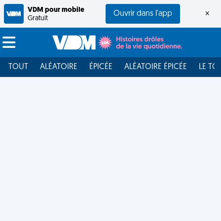
VDM pour mobile
Ouvrir dans l'app
×
Gratuit
TOUT
ALÉATOIRE
ÉPICÉE
ALÉATOIRE ÉPICÉE
LE TO