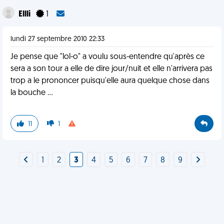
Ellli
1
lundi 27 septembre 2010 22:33
Je pense que "lol-o" a voulu sous-entendre qu'après ce
sera a son tour a elle de dire jour/nuit et elle n'arrivera pas
trop a le prononcer puisqu'elle aura quelque chose dans
la bouche ...
11
1
1
2
3
4
5
6
7
8
9