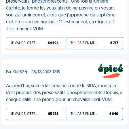
préservatifs "phosphorescents." Une fois la lumière
éteinte, je ferme les yeux afin de ne pas rire en voyant
son zizi lumineux et, alors que j'approche du septième
ciel, il me sort en rigolant : "C'est marrant, ça clignote !"
Très marrant. VDM
JE VALIDE, C'EST UNE VDM
64 694
TU L'AS BIEN MÉRITÉ
8 747
Par Kid182
- 08/12/2008 12:15
Aujourd'hui, suite à la semaine contre le SIDA, mon mec
s'est procuré des préservatifs phosphorescents. Depuis, à
chaque câlin, il se prend pour un chevalier Jedi. VDM
JE VALIDE, C'EST UNE VDM
65 728
TU L'AS BIEN MÉRITÉ
6 046