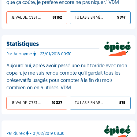
que ça coûte, je préfère encore ne pas niquer." VDM
JE VALIDE, C'EST UNE VDM
81 162
TU L'AS BIEN MÉRITÉ
5 747
Statistiques
Par Anonyme
- 23/01/2018 00:30
Aujourd'hui, après avoir passé une nuit torride avec mon
copain, je me suis rendu compte qu'il gardait tous les
préservatifs usagés pour compter à la fin du mois
combien on en a utilisés. VDM
JE VALIDE, C'EST UNE VDM
10 327
TU L'AS BIEN MÉRITÉ
875
Par durex
- 01/02/2019 08:30