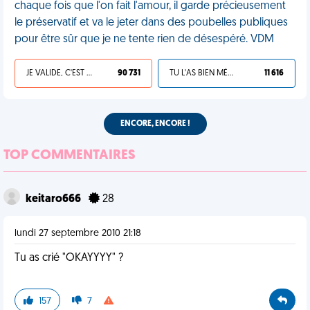
chaque fois que l'on fait l'amour, il garde précieusement
le préservatif et va le jeter dans des poubelles publiques
pour être sûr que je ne tente rien de désespéré. VDM
JE VALIDE, C'EST UNE VDM
90 731
TU L'AS BIEN MÉRITÉ
11 616
ENCORE, ENCORE !
TOP COMMENTAIRES
keitaro666
28
lundi 27 septembre 2010 21:18
Tu as crié "OKAYYYY" ?
157
7