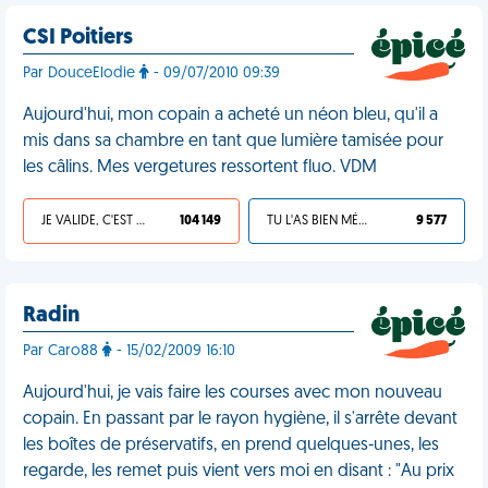
CSI Poitiers
Par DouceElodie
- 09/07/2010 09:39
Aujourd'hui, mon copain a acheté un néon bleu, qu'il a
mis dans sa chambre en tant que lumière tamisée pour
les câlins. Mes vergetures ressortent fluo. VDM
JE VALIDE, C'EST UNE VDM
104 149
TU L'AS BIEN MÉRITÉ
9 577
Radin
Par Caro88
- 15/02/2009 16:10
Aujourd'hui, je vais faire les courses avec mon nouveau
copain. En passant par le rayon hygiène, il s'arrête devant
les boîtes de préservatifs, en prend quelques-unes, les
regarde, les remet puis vient vers moi en disant : "Au prix