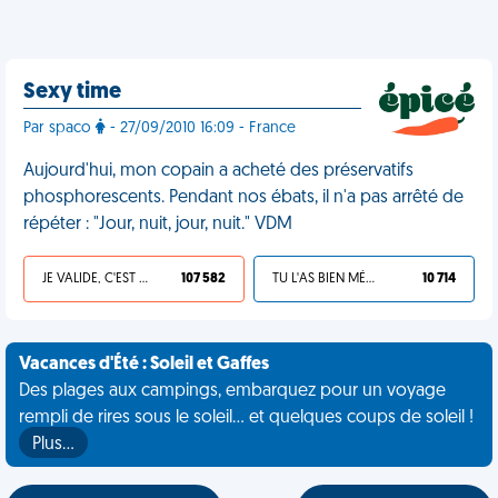
Sexy time
Par spaco
- 27/09/2010 16:09 - France
Aujourd'hui, mon copain a acheté des préservatifs
phosphorescents. Pendant nos ébats, il n'a pas arrêté de
répéter : "Jour, nuit, jour, nuit." VDM
JE VALIDE, C'EST UNE VDM
107 582
TU L'AS BIEN MÉRITÉ
10 714
Vacances d'Été : Soleil et Gaffes
Des plages aux campings, embarquez pour un voyage
rempli de rires sous le soleil... et quelques coups de soleil !
Plus…