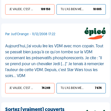
JE VALIDE, C'EST UNE VDM
109 150
TU L'AS BIEN MÉRITÉ
10 005
Par Jud'Orange - 11/12/2008 17:22
Aujourd'hui, j'ai voulu lire les VDM avec mon copain. Tout
se passait bien jusqu'à ce qu'on tombe sur la VDM
concernant les préservatifs phosphorescents. Je cite : "Il
se prend pour un chevalier Jedi [...]" Je tenais à remercier
l'auteur de cette VDM. Depuis, c'est Star Wars tous les
soirs... VDM
JE VALIDE, C'EST UNE VDM
74 249
TU L'AS BIEN MÉRITÉ
7 674
Sortez (vraiment) couverts