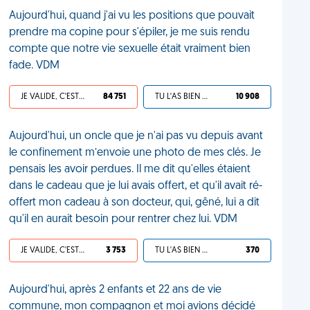
Aujourd'hui, quand j'ai vu les positions que pouvait
prendre ma copine pour s'épiler, je me suis rendu
compte que notre vie sexuelle était vraiment bien
fade. VDM
JE VALIDE, C'EST UNE VDM
84 751
TU L'AS BIEN MÉRITÉ
10 908
Aujourd'hui, un oncle que je n'ai pas vu depuis avant
le confinement m’envoie une photo de mes clés. Je
pensais les avoir perdues. Il me dit qu'elles étaient
dans le cadeau que je lui avais offert, et qu'il avait ré-
offert mon cadeau à son docteur, qui, gêné, lui a dit
qu'il en aurait besoin pour rentrer chez lui. VDM
JE VALIDE, C'EST UNE VDM
3 753
TU L'AS BIEN MÉRITÉ
370
Aujourd'hui, après 2 enfants et 22 ans de vie
commune, mon compagnon et moi avions décidé