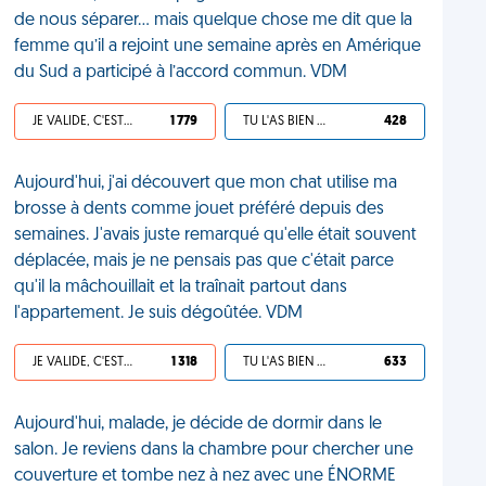
de nous séparer… mais quelque chose me dit que la
femme qu’il a rejoint une semaine après en Amérique
du Sud a participé à l’accord commun. VDM
JE VALIDE, C'EST UNE VDM
1 779
TU L'AS BIEN MÉRITÉ
428
Aujourd'hui, j'ai découvert que mon chat utilise ma
brosse à dents comme jouet préféré depuis des
semaines. J'avais juste remarqué qu'elle était souvent
déplacée, mais je ne pensais pas que c'était parce
qu'il la mâchouillait et la traînait partout dans
l'appartement. Je suis dégoûtée. VDM
JE VALIDE, C'EST UNE VDM
1 318
TU L'AS BIEN MÉRITÉ
633
Aujourd'hui, malade, je décide de dormir dans le
salon. Je reviens dans la chambre pour chercher une
couverture et tombe nez à nez avec une ÉNORME