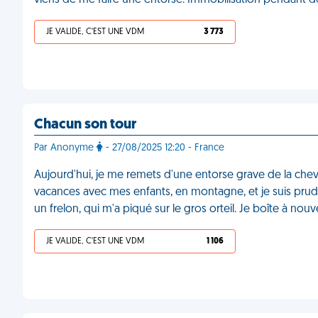
viens de me faire une entorse. Immobilisation pendant
JE VALIDE, C'EST UNE VDM
3 773
Chacun son tour
Par Anonyme
- 27/08/2025 12:20 - France
Aujourd'hui, je me remets d'une entorse grave de la chevi
vacances avec mes enfants, en montagne, et je suis prud
un frelon, qui m'a piqué sur le gros orteil. Je boîte à nou
JE VALIDE, C'EST UNE VDM
1 106