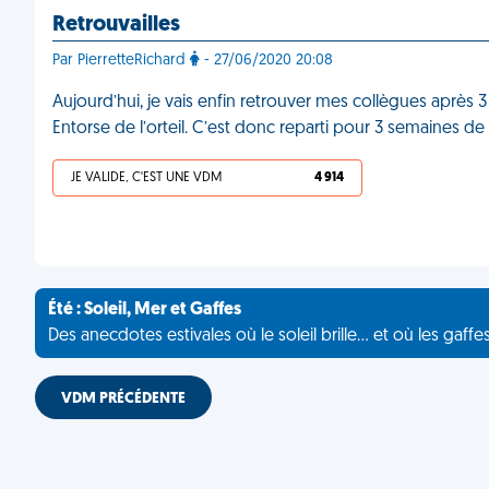
Retrouvailles
Par PierretteRichard
- 27/06/2020 20:08
Aujourd’hui, je vais enfin retrouver mes collègues après 3 m
Entorse de l’orteil. C’est donc reparti pour 3 semaines 
JE VALIDE, C'EST UNE VDM
4 914
Été : Soleil, Mer et Gaffes
Des anecdotes estivales où le soleil brille... et où les gaffe
VDM PRÉCÉDENTE