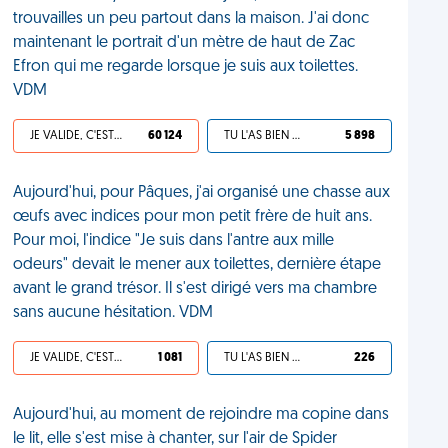
trouvailles un peu partout dans la maison. J'ai donc
maintenant le portrait d'un mètre de haut de Zac
Efron qui me regarde lorsque je suis aux toilettes.
VDM
JE VALIDE, C'EST UNE VDM
60 124
TU L'AS BIEN MÉRITÉ
5 898
Aujourd'hui, pour Pâques, j'ai organisé une chasse aux
œufs avec indices pour mon petit frère de huit ans.
Pour moi, l'indice "Je suis dans l'antre aux mille
odeurs" devait le mener aux toilettes, dernière étape
avant le grand trésor. Il s'est dirigé vers ma chambre
sans aucune hésitation. VDM
JE VALIDE, C'EST UNE VDM
1 081
TU L'AS BIEN MÉRITÉ
226
Aujourd'hui, au moment de rejoindre ma copine dans
le lit, elle s'est mise à chanter, sur l'air de Spider