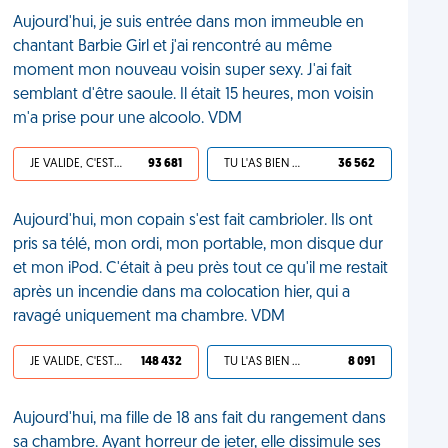
Aujourd'hui, je suis entrée dans mon immeuble en
chantant Barbie Girl et j'ai rencontré au même
moment mon nouveau voisin super sexy. J'ai fait
semblant d'être saoule. Il était 15 heures, mon voisin
m'a prise pour une alcoolo. VDM
JE VALIDE, C'EST UNE VDM
93 681
TU L'AS BIEN MÉRITÉ
36 562
Aujourd'hui, mon copain s'est fait cambrioler. Ils ont
pris sa télé, mon ordi, mon portable, mon disque dur
et mon iPod. C'était à peu près tout ce qu'il me restait
après un incendie dans ma colocation hier, qui a
ravagé uniquement ma chambre. VDM
JE VALIDE, C'EST UNE VDM
148 432
TU L'AS BIEN MÉRITÉ
8 091
Aujourd'hui, ma fille de 18 ans fait du rangement dans
sa chambre. Ayant horreur de jeter, elle dissimule ses