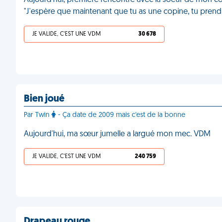
Aujourd'hui, première rencontre avec la soeur de mon copa
"J'espère que maintenant que tu as une copine, tu prend
JE VALIDE, C'EST UNE VDM
30 678
Bien joué
Par Twin
- Ça date de 2009 mais c'est de la bonne
Aujourd'hui, ma sœur jumelle a largué mon mec. VDM
JE VALIDE, C'EST UNE VDM
240 759
Drapeau rouge