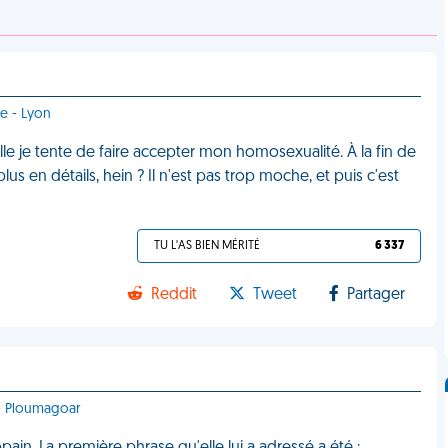
ce - Lyon
lle je tente de faire accepter mon homosexualité. À la fin de
s en détails, hein ? Il n'est pas trop moche, et puis c'est
TU L'AS BIEN MÉRITÉ
6 337
Reddit
Tweet
Partager
 - Ploumagoar