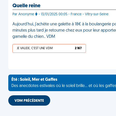
Quelle reine
Par Anonyme
- 13/01/2025 00:05 - France - Vitry-sur-Seine
Aujourd'hui, j'achète une galette à 18€ à la boulangerie po
minutes plus tard je retourne chez eux pour leur apporter 
gamelle du chien.. VDM
JE VALIDE, C'EST UNE VDM
2 167
Été : Soleil, Mer et Gaffes
Des anecdotes estivales où le soleil brille... et où les gaffe
VDM PRÉCÉDENTE