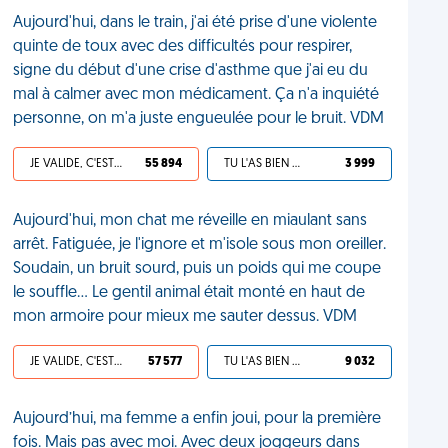
Aujourd'hui, dans le train, j'ai été prise d'une violente
quinte de toux avec des difficultés pour respirer,
signe du début d'une crise d'asthme que j'ai eu du
mal à calmer avec mon médicament. Ça n'a inquiété
personne, on m'a juste engueulée pour le bruit. VDM
JE VALIDE, C'EST UNE VDM
55 894
TU L'AS BIEN MÉRITÉ
3 999
Aujourd'hui, mon chat me réveille en miaulant sans
arrêt. Fatiguée, je l'ignore et m'isole sous mon oreiller.
Soudain, un bruit sourd, puis un poids qui me coupe
le souffle... Le gentil animal était monté en haut de
mon armoire pour mieux me sauter dessus. VDM
JE VALIDE, C'EST UNE VDM
57 577
TU L'AS BIEN MÉRITÉ
9 032
Aujourd’hui, ma femme a enfin joui, pour la première
fois. Mais pas avec moi. Avec deux joggeurs dans