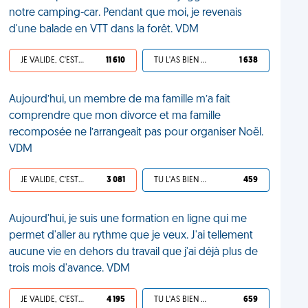
notre camping-car. Pendant que moi, je revenais
d'une balade en VTT dans la forêt. VDM
JE VALIDE, C'EST UNE VDM
11 610
TU L'AS BIEN MÉRITÉ
1 638
Aujourd’hui, un membre de ma famille m’a fait
comprendre que mon divorce et ma famille
recomposée ne l’arrangeait pas pour organiser Noël.
VDM
JE VALIDE, C'EST UNE VDM
3 081
TU L'AS BIEN MÉRITÉ
459
Aujourd'hui, je suis une formation en ligne qui me
permet d'aller au rythme que je veux. J'ai tellement
aucune vie en dehors du travail que j'ai déjà plus de
trois mois d'avance. VDM
JE VALIDE, C'EST UNE VDM
4 195
TU L'AS BIEN MÉRITÉ
659