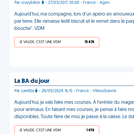
Par crazybiker
- 27/03/2017 20:00 - France - Agen
Aujourd'hui, ma compagne, lors d'un apéro en amoureux, do
par terre. Elle ramasse ledit biscuit et le remet dans le pa
bouche". VDM
JE VALIDE, C'EST UNE VDM
15 674
La BA du jour
Par Laetitia
- 28/09/2024 16:15 - France - Villeurbanne
Aujourd'hui, je vais faire mes courses. À l’entrée du maga
pour animaux. En faisant mes courses, je pense à faire ma
disponibles. Toute fière de moi, je passe à la caisse. Le st
JE VALIDE, C'EST UNE VDM
1 470