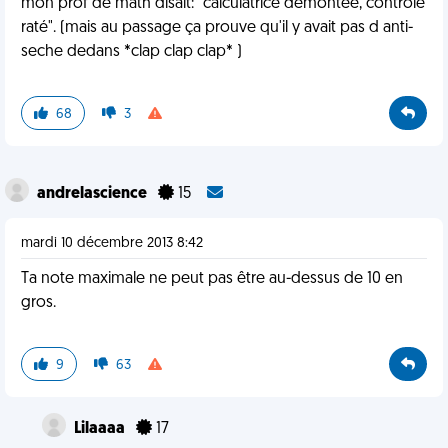
mon prof de math disait:" calculatrice démontée, contrôle
raté". (mais au passage ça prouve qu'il y avait pas d anti-
seche dedans *clap clap clap* )
68
3
andrelascience
15
mardi 10 décembre 2013 8:42
Ta note maximale ne peut pas être au-dessus de 10 en
gros.
9
63
Lilaaaa
17