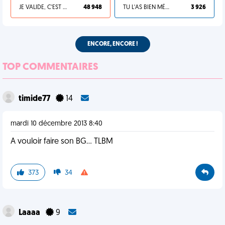
JE VALIDE, C'EST UNE VDM
48 948
TU L'AS BIEN MÉRITÉ
3 926
ENCORE, ENCORE !
TOP COMMENTAIRES
timide77
14
mardi 10 décembre 2013 8:40
A vouloir faire son BG... TLBM
373
34
Laaaa
9