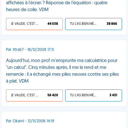
affichées à l'écran ? Réponse de l'équation : quatre
heures de colle. VDM
JE VALIDE, C'EST UNE VDM
44 038
TU L'AS BIEN MÉRITÉ
38 866
Par Xtra67 - 18/12/2008 17:11
Aujourd'hui, mon prof m'emprunte ma calculatrice pour
"un calcul". Cinq minutes après, il me la rend et me
remercie : il a échangé mes piles neuves contre ses piles
à plat. VDM
JE VALIDE, C'EST UNE VDM
56 420
TU L'AS BIEN MÉRITÉ
3 431
Par Okami - 12/11/2008 14:19