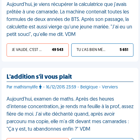
Aujourd'hui, je viens récupérer la calculatrice que j'avais
prêtée à une camarade. La machine contenait toutes les
formules de deux années de BTS. Après son passage, la
calculette est aussi vierge qu'une jeune mariée. "J'ai eu un
petit souci", qu'elle me dit. VDM
JE VALIDE, C'EST UNE VDM
49 543
TU L'AS BIEN MÉRITÉ
5 651
L'addition s'il vous plait
Par mathismylife
- 16/12/2015 23:59 - Belgique - Verviers
Aujourd'hui, examen de maths. Après des heures
d'intense concentration, je rends ma feuille à la prof, assez
fière de moi. J'ai vite déchanté quand, après avoir
parcouru ma copie, elle m'a dit devant mes camarades :
"Ça y est, tu abandonnes enfin ?" VDM