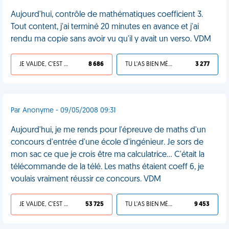
Aujourd'hui, contrôle de mathématiques coefficient 3.
Tout content, j'ai terminé 20 minutes en avance et j'ai
rendu ma copie sans avoir vu qu'il y avait un verso. VDM
JE VALIDE, C'EST UNE VDM
8 686
TU L'AS BIEN MÉRITÉ
3 277
Par Anonyme - 09/05/2008 09:31
Aujourd'hui, je me rends pour l'épreuve de maths d'un
concours d'entrée d'une école d'ingénieur. Je sors de
mon sac ce que je crois être ma calculatrice... C'était la
télécommande de la télé. Les maths étaient coeff 6, je
voulais vraiment réussir ce concours. VDM
JE VALIDE, C'EST UNE VDM
53 725
TU L'AS BIEN MÉRITÉ
9 453