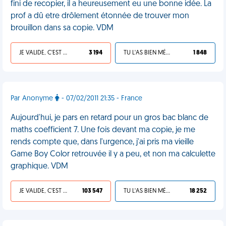
fini de recopier, il a heureusement eu une bonne idée. La
prof a dû etre drôlement étonnée de trouver mon
brouillon dans sa copie. VDM
JE VALIDE, C'EST UNE VDM
3 194
TU L'AS BIEN MÉRITÉ
1 848
Par Anonyme
- 07/02/2011 21:35 - France
Aujourd'hui, je pars en retard pour un gros bac blanc de
maths coefficient 7. Une fois devant ma copie, je me
rends compte que, dans l'urgence, j'ai pris ma vieille
Game Boy Color retrouvée il y a peu, et non ma calculette
graphique. VDM
JE VALIDE, C'EST UNE VDM
103 547
TU L'AS BIEN MÉRITÉ
18 252