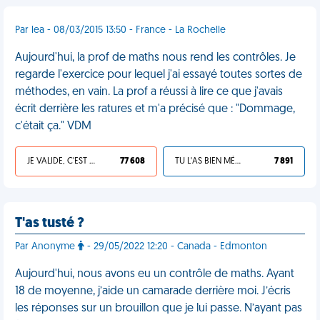
Par lea - 08/03/2015 13:50 - France - La Rochelle
Aujourd'hui, la prof de maths nous rend les contrôles. Je
regarde l'exercice pour lequel j'ai essayé toutes sortes de
méthodes, en vain. La prof a réussi à lire ce que j'avais
écrit derrière les ratures et m'a précisé que : "Dommage,
c'était ça." VDM
JE VALIDE, C'EST UNE VDM
77 608
TU L'AS BIEN MÉRITÉ
7 891
T'as tusté ?
Par Anonyme
- 29/05/2022 12:20 - Canada - Edmonton
Aujourd'hui, nous avons eu un contrôle de maths. Ayant
18 de moyenne, j’aide un camarade derrière moi. J’écris
les réponses sur un brouillon que je lui passe. N’ayant pas