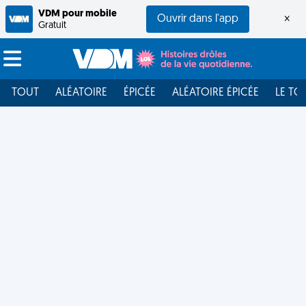
VDM pour mobile
Ouvrir dans l'app
×
Gratuit
TOUT
ALÉATOIRE
ÉPICÉE
ALÉATOIRE ÉPICÉE
LE TO