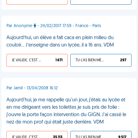
Par Anonyme
- 24/02/2017 17:59 - France - Paris
Aujourd’hui, un élève a fait caca en plein milieu du
couloir… J’enseigne dans un lycée, il a 16 ans. VDM
JE VALIDE, C'EST UNE VDM
1 671
TU L'AS BIEN MÉRITÉ
297
Par Jamil - 13/04/2008 16:12
Aujourd'hui, je me rappelle qu'un jour, j'étais au lycée et
en me dirigeant vers les toilettes je suis pris de folie :
j'ouvre la porte façon intervention du GIGN. J'ai cassé le
nez de mon prof qui était juste derrière. VDM
JE VALIDE, C'EST UNE VDM
35 113
TU L'AS BIEN MÉRITÉ
9 517