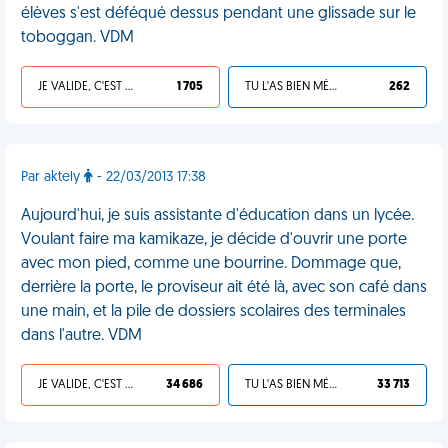
élèves s'est déféqué dessus pendant une glissade sur le
toboggan. VDM
JE VALIDE, C'EST UNE VDM
1 705
TU L'AS BIEN MÉRITÉ
262
Par aktely
- 22/03/2013 17:38
Aujourd'hui, je suis assistante d'éducation dans un lycée.
Voulant faire ma kamikaze, je décide d'ouvrir une porte
avec mon pied, comme une bourrine. Dommage que,
derrière la porte, le proviseur ait été là, avec son café dans
une main, et la pile de dossiers scolaires des terminales
dans l'autre. VDM
JE VALIDE, C'EST UNE VDM
34 686
TU L'AS BIEN MÉRITÉ
33 713