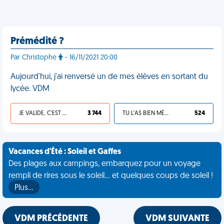
Prémédité ?
Par Christophe
- 16/11/2021 20:00
Aujourd'hui, j'ai renversé un de mes élèves en sortant du
lycée. VDM
JE VALIDE, C'EST UNE VDM
3 744
TU L'AS BIEN MÉRITÉ
524
Vacances d'Été : Soleil et Gaffes
Des plages aux campings, embarquez pour un voyage
rempli de rires sous le soleil... et quelques coups de soleil !
Plus…
VDM PRÉCÉDENTE
VDM SUIVANTE