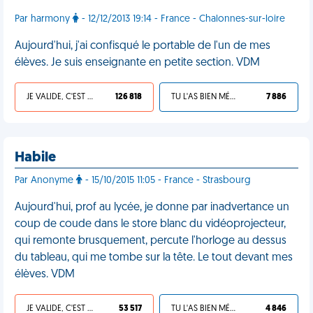
Par harmony
- 12/12/2013 19:14 - France - Chalonnes-sur-loire
Aujourd'hui, j'ai confisqué le portable de l'un de mes
élèves. Je suis enseignante en petite section. VDM
JE VALIDE, C'EST UNE VDM
126 818
TU L'AS BIEN MÉRITÉ
7 886
Habile
Par Anonyme
- 15/10/2015 11:05 - France - Strasbourg
Aujourd'hui, prof au lycée, je donne par inadvertance un
coup de coude dans le store blanc du vidéoprojecteur,
qui remonte brusquement, percute l'horloge au dessus
du tableau, qui me tombe sur la tête. Le tout devant mes
élèves. VDM
JE VALIDE, C'EST UNE VDM
53 517
TU L'AS BIEN MÉRITÉ
4 846