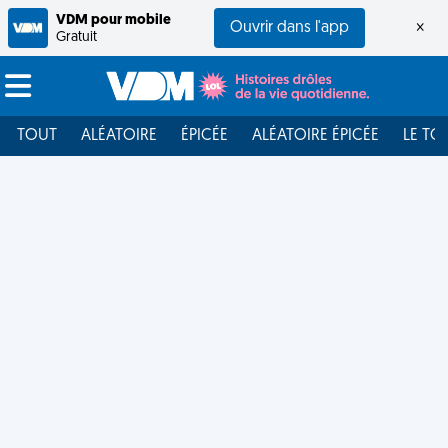
VDM pour mobile
Ouvrir dans l'app
×
Gratuit
TOUT
ALÉATOIRE
ÉPICÉE
ALÉATOIRE ÉPICÉE
LE TO