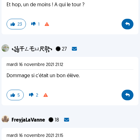
Et hop, un de moins ! A qui le tour ?
23
1
꧁千ㄥ乇ㄩ尺꧂
27
mardi 16 novembre 2021 21:12
Dommage si c'était un bon élève.
5
2
FreyjaLaVanne
18
mardi 16 novembre 2021 21:15