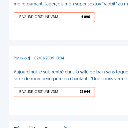
me retournant, j’aperçois mon super sextoy "rabbit" au mil
JE VALIDE, C'EST UNE VDM
6 096
Par txio
- 02/01/2009 10:04
Aujourd'hui, je suis rentré dans la salle de bain sans toque
sexe de mon beau-père en chantant : "Une souris verte qui 
JE VALIDE, C'EST UNE VDM
72 944