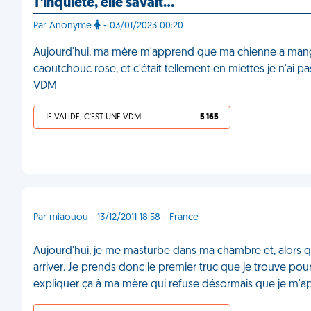
T'inquiète, elle savait…
Par Anonyme
- 03/01/2023 00:20
Aujourd'hui, ma mère m'apprend que ma chienne a mang
caoutchouc rose, et c'était tellement en miettes je n'ai pas 
VDM
JE VALIDE, C'EST UNE VDM
5 165
Par miaouou - 13/12/2011 18:58 - France
Aujourd'hui, je me masturbe dans ma chambre et, alors qu
arriver. Je prends donc le premier truc que je trouve pou
expliquer ça à ma mère qui refuse désormais que je m'a