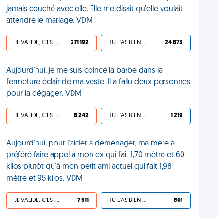
jamais couché avec elle. Elle me disait qu'elle voulait
attendre le mariage. VDM
JE VALIDE, C'EST UNE VDM
271 192
TU L'AS BIEN MÉRITÉ
24 873
Aujourd'hui, je me suis coincé la barbe dans la
fermeture éclair de ma veste. Il a fallu deux personnes
pour la dégager. VDM
JE VALIDE, C'EST UNE VDM
8 242
TU L'AS BIEN MÉRITÉ
1 219
Aujourd'hui, pour l'aider à déménager, ma mère a
préféré faire appel à mon ex qui fait 1,70 mètre et 60
kilos plutôt qu'à mon petit ami actuel qui fait 1,98
mètre et 95 kilos. VDM
JE VALIDE, C'EST UNE VDM
7 511
TU L'AS BIEN MÉRITÉ
801