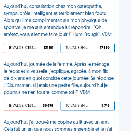
Aujourd'hui, consultation chez mon ostéopathe,
sympa, drôle, intelligent et terriblement bien foutu.
Alors qu'il me complimentait sur mon physique de
sportive, je me suis entendue lui répondre : "Oh,
arrêtez, vous allez me faire jouir !" Hum, "rougir". VDM
JE VALIDE, C'EST UNE VDM
131 101
TU L'AS BIEN MÉRITÉ
17 890
Aujourd'hui, journée de la femme. Après le ménage,
le repas et la vaisselle, j'explique, agacée, à mon fils
de dix ans en quoi consiste cette journée. Sa réponse
: "Dis, maman, si j'étais une petite fille, aujourd'hui je
pourrais ne rien foutre, comme toi ?" VDM
JE VALIDE, C'EST UNE VDM
50 676
TU L'AS BIEN MÉRITÉ
5 745
Aujourd'hui, j'ai trouvé ma copine au lit avec un ami.
Cela fait un an que nous sommes ensemble et je n'ai