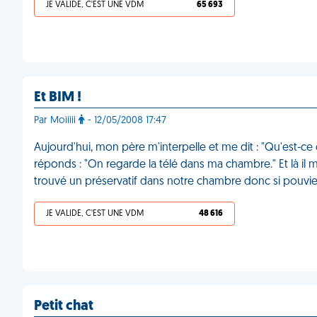
JE VALIDE, C'EST UNE VDM
65 693
Et BIM !
Par Moiiiii
- 12/05/2008 17:47
Aujourd'hui, mon père m'interpelle et me dit : "Qu'est-ce 
réponds : "On regarde la télé dans ma chambre." Et là il me
trouvé un préservatif dans notre chambre donc si pouviez 
JE VALIDE, C'EST UNE VDM
48 616
Petit chat