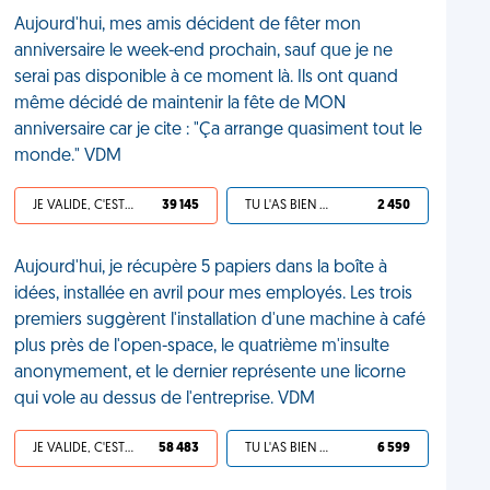
Aujourd'hui, mes amis décident de fêter mon
anniversaire le week-end prochain, sauf que je ne
serai pas disponible à ce moment là. Ils ont quand
même décidé de maintenir la fête de MON
anniversaire car je cite : "Ça arrange quasiment tout le
monde." VDM
JE VALIDE, C'EST UNE VDM
39 145
TU L'AS BIEN MÉRITÉ
2 450
Aujourd'hui, je récupère 5 papiers dans la boîte à
idées, installée en avril pour mes employés. Les trois
premiers suggèrent l'installation d'une machine à café
plus près de l'open-space, le quatrième m'insulte
anonymement, et le dernier représente une licorne
qui vole au dessus de l'entreprise. VDM
JE VALIDE, C'EST UNE VDM
58 483
TU L'AS BIEN MÉRITÉ
6 599