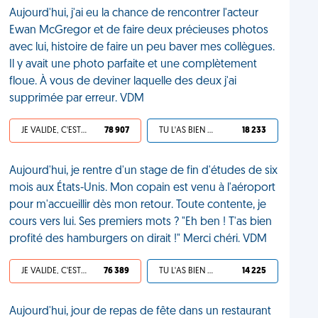
Aujourd'hui, j'ai eu la chance de rencontrer l'acteur
Ewan McGregor et de faire deux précieuses photos
avec lui, histoire de faire un peu baver mes collègues.
Il y avait une photo parfaite et une complètement
floue. À vous de deviner laquelle des deux j'ai
supprimée par erreur. VDM
JE VALIDE, C'EST UNE VDM
78 907
TU L'AS BIEN MÉRITÉ
18 233
Aujourd'hui, je rentre d'un stage de fin d'études de six
mois aux États-Unis. Mon copain est venu à l'aéroport
pour m'accueillir dès mon retour. Toute contente, je
cours vers lui. Ses premiers mots ? "Eh ben ! T'as bien
profité des hamburgers on dirait !" Merci chéri. VDM
JE VALIDE, C'EST UNE VDM
76 389
TU L'AS BIEN MÉRITÉ
14 225
Aujourd'hui, jour de repas de fête dans un restaurant