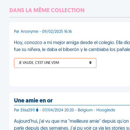
DANS LA MÊME COLLECTION
Par Anonyme - 09/02/2025 16:16
Hoy, conozco a mi mejor amiga desde el colegio. Ella dio a
fue su niñera, le daba el biberón y le cambiaba los pañales
JE VALIDE, C'EST UNE VDM
0
Une amie en or
Par Elisa2911
- 07/04/2024 20:20 - Belgium - Hooglede
Aujourd'hui, j'ai vu que ma "meilleure amie" depuis qu'on 
parle depuis des semaines. J'ai pu voir ça via les stories 