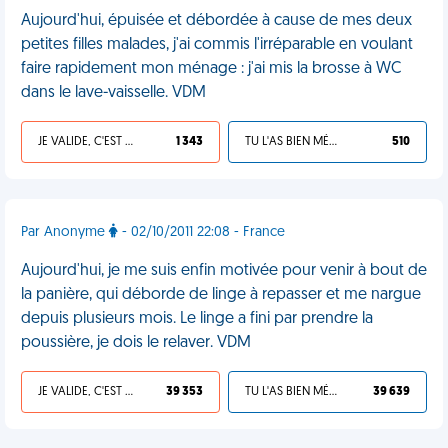
Aujourd'hui, épuisée et débordée à cause de mes deux
petites filles malades, j'ai commis l'irréparable en voulant
faire rapidement mon ménage : j'ai mis la brosse à WC
dans le lave-vaisselle. VDM
JE VALIDE, C'EST UNE VDM
1 343
TU L'AS BIEN MÉRITÉ
510
Par Anonyme
- 02/10/2011 22:08 - France
Aujourd'hui, je me suis enfin motivée pour venir à bout de
la panière, qui déborde de linge à repasser et me nargue
depuis plusieurs mois. Le linge a fini par prendre la
poussière, je dois le relaver. VDM
JE VALIDE, C'EST UNE VDM
39 353
TU L'AS BIEN MÉRITÉ
39 639