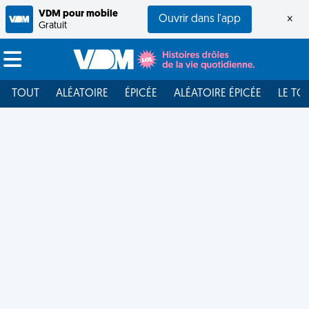
VDM pour mobile
Ouvrir dans l'app
×
Gratuit
TOUT
ALÉATOIRE
ÉPICÉE
ALÉATOIRE ÉPICÉE
LE TO