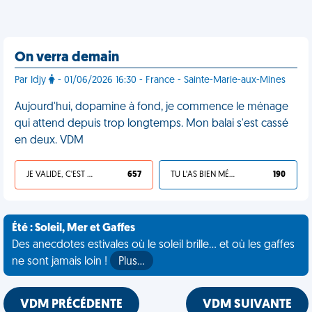
On verra demain
Par Idjy
- 01/06/2026 16:30 - France - Sainte-Marie-aux-Mines
Aujourd'hui, dopamine à fond, je commence le ménage
qui attend depuis trop longtemps. Mon balai s'est cassé
en deux. VDM
JE VALIDE, C'EST UNE VDM
657
TU L'AS BIEN MÉRITÉ
190
Été : Soleil, Mer et Gaffes
Des anecdotes estivales où le soleil brille... et où les gaffes
ne sont jamais loin !
Plus…
VDM PRÉCÉDENTE
VDM SUIVANTE