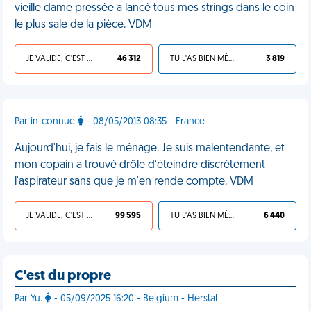
vieille dame pressée a lancé tous mes strings dans le coin
le plus sale de la pièce. VDM
JE VALIDE, C'EST UNE VDM
46 312
TU L'AS BIEN MÉRITÉ
3 819
Par in-connue
- 08/05/2013 08:35 - France
Aujourd'hui, je fais le ménage. Je suis malentendante, et
mon copain a trouvé drôle d'éteindre discrètement
l'aspirateur sans que je m'en rende compte. VDM
JE VALIDE, C'EST UNE VDM
99 595
TU L'AS BIEN MÉRITÉ
6 440
C'est du propre
Par Yu.
- 05/09/2025 16:20 - Belgium - Herstal