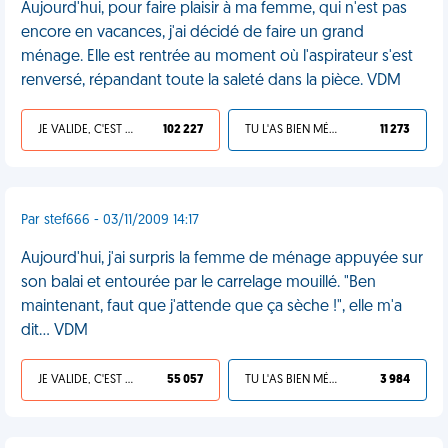
Aujourd'hui, pour faire plaisir à ma femme, qui n'est pas
encore en vacances, j'ai décidé de faire un grand
ménage. Elle est rentrée au moment où l'aspirateur s'est
renversé, répandant toute la saleté dans la pièce. VDM
JE VALIDE, C'EST UNE VDM
102 227
TU L'AS BIEN MÉRITÉ
11 273
Par stef666 - 03/11/2009 14:17
Aujourd'hui, j'ai surpris la femme de ménage appuyée sur
son balai et entourée par le carrelage mouillé. "Ben
maintenant, faut que j'attende que ça sèche !", elle m'a
dit... VDM
JE VALIDE, C'EST UNE VDM
55 057
TU L'AS BIEN MÉRITÉ
3 984