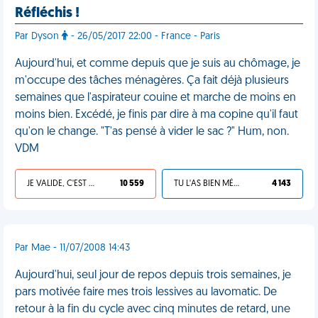
Réfléchis !
Par Dyson
- 26/05/2017 22:00 - France - Paris
Aujourd'hui, et comme depuis que je suis au chômage, je
m'occupe des tâches ménagères. Ça fait déjà plusieurs
semaines que l'aspirateur couine et marche de moins en
moins bien. Excédé, je finis par dire à ma copine qu'il faut
qu'on le change. "T'as pensé à vider le sac ?" Hum, non.
VDM
JE VALIDE, C'EST UNE VDM
10 559
TU L'AS BIEN MÉRITÉ
4 143
Par Mae - 11/07/2008 14:43
Aujourd'hui, seul jour de repos depuis trois semaines, je
pars motivée faire mes trois lessives au lavomatic. De
retour à la fin du cycle avec cinq minutes de retard, une