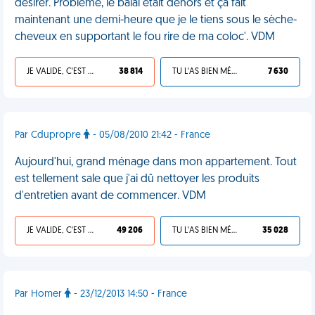
désirer. Problème, le balai était dehors et ça fait
maintenant une demi-heure que je le tiens sous le sèche-
cheveux en supportant le fou rire de ma coloc'. VDM
JE VALIDE, C'EST UNE VDM
38 814
TU L'AS BIEN MÉRITÉ
7 630
Par Cdupropre
- 05/08/2010 21:42 - France
Aujourd'hui, grand ménage dans mon appartement. Tout
est tellement sale que j'ai dû nettoyer les produits
d'entretien avant de commencer. VDM
JE VALIDE, C'EST UNE VDM
49 206
TU L'AS BIEN MÉRITÉ
35 028
Par Homer
- 23/12/2013 14:50 - France