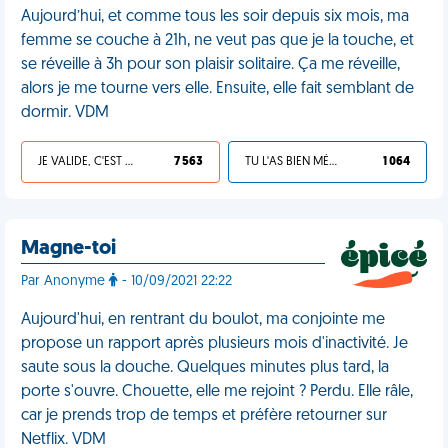
Aujourd’hui, et comme tous les soir depuis six mois, ma
femme se couche à 21h, ne veut pas que je la touche, et
se réveille à 3h pour son plaisir solitaire. Ça me réveille,
alors je me tourne vers elle. Ensuite, elle fait semblant de
dormir. VDM
JE VALIDE, C'EST UNE VDM
7 563
TU L'AS BIEN MÉRITÉ
1 064
Magne-toi
Par Anonyme
- 10/09/2021 22:22
Aujourd'hui, en rentrant du boulot, ma conjointe me
propose un rapport après plusieurs mois d'inactivité. Je
saute sous la douche. Quelques minutes plus tard, la
porte s'ouvre. Chouette, elle me rejoint ? Perdu. Elle râle,
car je prends trop de temps et préfère retourner sur
Netflix. VDM