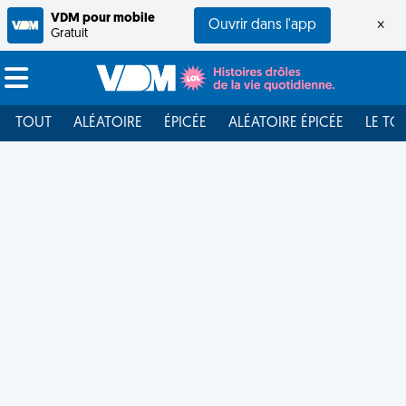
VDM pour mobile
Ouvrir dans l'app
×
Gratuit
TOUT
ALÉATOIRE
ÉPICÉE
ALÉATOIRE ÉPICÉE
LE TO