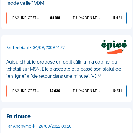
mode veille." VDM
JE VALIDE, C'EST UNE VDM
88 188
TU L'AS BIEN MÉRITÉ
15 641
Par barbidul - 04/09/2009 14:27
Aujourd'hui, je propose un petit câlin à ma copine, qui
tchatait sur MSN. Elle a accepté et a passé son statut de
"en ligne" à "de retour dans une minute". VDM
JE VALIDE, C'EST UNE VDM
72 620
TU L'AS BIEN MÉRITÉ
10 431
En douce
Par Anonyme
- 26/09/2022 00:20