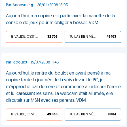
Par Anonyme
- 26/04/2008 16:03
Aujourd'hui, ma copine est partie avec la manette de la
console de jeux pour m'obliger à bosser. VDM
JE VALIDE, C'EST UNE VDM
32 706
TU L'AS BIEN MÉRITÉ
48 103
Par leboulet - 15/07/2008 11:45
Aujourd'hui, je rentre du boulot en ayant pensé à ma
copine toute la journée. Je la vois devant le PC, je
m'approche par derrière et commence à lui lécher l'oreille
et lui caressant les seins. La webcam était allumée, elle
discutait sur MSN avec ses parents. VDM
JE VALIDE, C'EST UNE VDM
49 836
TU L'AS BIEN MÉRITÉ
9 084