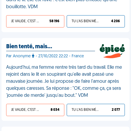
dans le lit. Elle est ravie : c'est bien plus efficace qu'une
bouillotte. VDM
JE VALIDE, C'EST UNE VDM
58 196
TU L'AS BIEN MÉRITÉ
4 206
Bien tenté, mais…
Par Anonyme
- 27/10/2022 22:22 - France
Aujourd'hui, ma femme rentre très tard du travail. Elle me
rejoint dans le lit en soupirant qu'elle avait passé une
mauvaise journée. Je lui propose de faire l'amour après
quelques caresses. Sa réponse : "OK, comme ça, ça sera
'journée de merde' jusqu'au bout." VDM
JE VALIDE, C'EST UNE VDM
8 034
TU L'AS BIEN MÉRITÉ
2 077