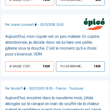
JE VALIDE, C'EST UNE VDM
7 876
TU L'AS BIEN MÉRITÉ
854
Par Léane Loussert
- 20/11/2018 21:00
Aujourd'hui, mon copain est un peu malade. En copine
attentionnée, je décide donc de lui faire une petite
gâterie sous la douche. C'est le moment qu'il a choisi
pour s'évanouir. VDM
JE VALIDE, C'EST UNE VDM
7 229
TU L'AS BIEN MÉRITÉ
1 325
Par liloute7l
- 31/07/2013 19:35 - France - Toulouse
Aujourd'hui, enceinte dans le neuvième mois, j'étais
allongée sur le canapé en train de souffrir de la chaleur