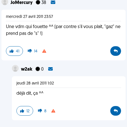
JoMercury
38
mercredi 27 avril 2011 23:57
Une vdm qui fouette ^^ (par contre s'il vous plait, "gaz" ne
prend pas de "s" !)
41
14
w2ak
0
jeudi 28 avril 2011 1:02
déjà dit, ça ^^
12
8