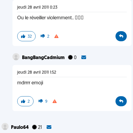
jeudi 28 avril 2011 0:23
Ou le réveiller violemment.. 
32
2
BangBangCadmium
0
jeudi 28 avril 2011 1:52
mdrrrr emoji
2
9
Paulo64
21