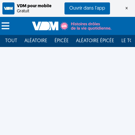
VDM pour mobile
Ouvrir dans l'app
×
Gratuit
TOUT
ALÉATOIRE
ÉPICÉE
ALÉATOIRE ÉPICÉE
LE TO