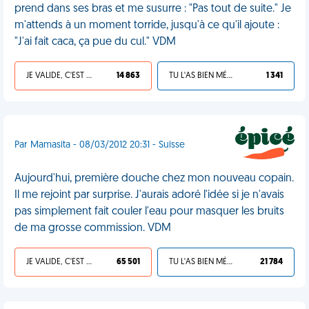
prend dans ses bras et me susurre : "Pas tout de suite." Je
m'attends à un moment torride, jusqu'à ce qu'il ajoute :
"J'ai fait caca, ça pue du cul." VDM
JE VALIDE, C'EST UNE VDM
14 863
TU L'AS BIEN MÉRITÉ
1 341
Par Mamasita - 08/03/2012 20:31 - Suisse
Aujourd'hui, première douche chez mon nouveau copain.
Il me rejoint par surprise. J'aurais adoré l'idée si je n'avais
pas simplement fait couler l'eau pour masquer les bruits
de ma grosse commission. VDM
JE VALIDE, C'EST UNE VDM
65 501
TU L'AS BIEN MÉRITÉ
21 784