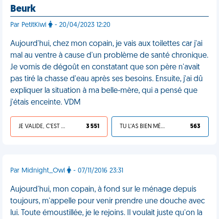
Beurk
Par PetitKiwi
- 20/04/2023 12:20
Aujourd'hui, chez mon copain, je vais aux toilettes car j'ai
mal au ventre à cause d'un problème de santé chronique.
Je vomis de dégoût en constatant que son père n'avait
pas tiré la chasse d'eau après ses besoins. Ensuite, j'ai dû
expliquer la situation à ma belle-mère, qui a pensé que
j'étais enceinte. VDM
JE VALIDE, C'EST UNE VDM
3 551
TU L'AS BIEN MÉRITÉ
563
Par Midnight_Owl
- 07/11/2016 23:31
Aujourd'hui, mon copain, à fond sur le ménage depuis
toujours, m'appelle pour venir prendre une douche avec
lui. Toute émoustillée, je le rejoins. Il voulait juste qu'on la