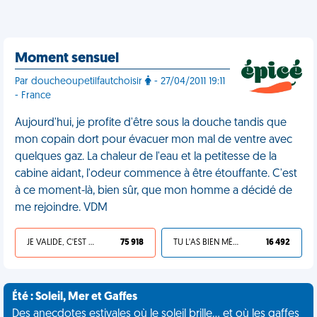
Moment sensuel
Par doucheoupetilfautchoisir
- 27/04/2011 19:11
- France
Aujourd'hui, je profite d'être sous la douche tandis que
mon copain dort pour évacuer mon mal de ventre avec
quelques gaz. La chaleur de l'eau et la petitesse de la
cabine aidant, l'odeur commence à être étouffante. C'est
à ce moment-là, bien sûr, que mon homme a décidé de
me rejoindre. VDM
JE VALIDE, C'EST UNE VDM
75 918
TU L'AS BIEN MÉRITÉ
16 492
Été : Soleil, Mer et Gaffes
Des anecdotes estivales où le soleil brille... et où les gaffes