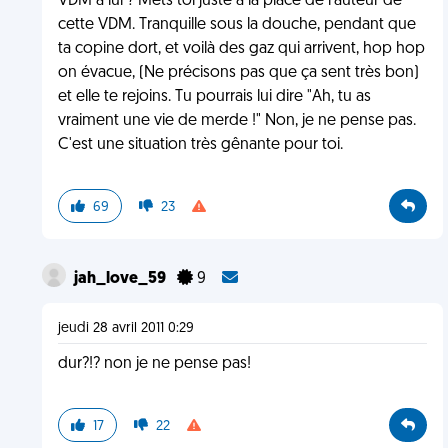
VDM à lui ? Mets toi juste à la place de l'auteur de
cette VDM. Tranquille sous la douche, pendant que
ta copine dort, et voilà des gaz qui arrivent, hop hop
on évacue, (Ne précisons pas que ça sent très bon)
et elle te rejoins. Tu pourrais lui dire "Ah, tu as
vraiment une vie de merde !" Non, je ne pense pas.
C'est une situation très gênante pour toi.
69
23
jah_love_59
9
jeudi 28 avril 2011 0:29
dur?!? non je ne pense pas!
17
22