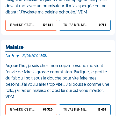
malgré le ventilateur quand mon compagnon est passé
devant moi avec un brumisateur. Il m'a aspergée en me
disant : "J'hydrate ma baleine échouée." VDM
JE VALIDE, C'EST UNE VDM
104 861
TU L'AS BIEN MÉRITÉ
9 737
Malaise
Par Erf
- 21/01/2010 15:38
Aujourd'hui, je suis chez mon copain lorsque me vient
l'envie de faire la grosse commission. Pudique, je profite
du fait qu'il soit sous la douche pour vite faire mes
besoins. J'ai voulu aller trop vite… J'ai poussé comme une
folle, j'ai fait un malaise et c'est lui qui est venu m'aider.
VDM
JE VALIDE, C'EST UNE VDM
66 320
TU L'AS BIEN MÉRITÉ
13 478