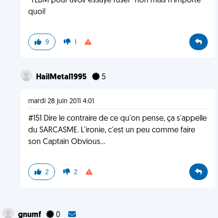
"TLBM pour avoir essayé ruser" non mais n'importe
quoi!
9
1
HailMetal1995
5
mardi 28 juin 2011 4:01
#151 Dire le contraire de ce qu'on pense, ça s'appelle
du SARCASME. L'ironie, c'est un peu comme faire
son Captain Obvious...
2
2
gnumf
0