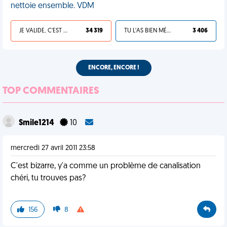
nettoie ensemble. VDM
JE VALIDE, C'EST UNE VDM
34 319
TU L'AS BIEN MÉRITÉ
3 406
ENCORE, ENCORE !
TOP COMMENTAIRES
Smile1214
10
mercredi 27 avril 2011 23:58
C'est bizarre, y'a comme un problème de canalisation
chéri, tu trouves pas?
156
8