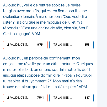
Aujourd'hui, veille de rentrée scolaire. Je révise
l'anglais avec mon fils, qui est en 5ème, car il a une
évaluation demain. À ma question : "Que veut dire
sister ?", il a cru que je me moquais de lui et m'a
répondu : "C'est une chaîne de télé, bien sûr, 6ter !"
C'est pas gagné. VDM
JE VALIDE, C'EST UNE VDM
8 714
TU L'AS BIEN MÉRITÉ
855
Aujourd'hui, en période de confinement, mon
conjoint me réveille pour un câlin nocturne. Quelques
minutes plus tard, on entend soudain notre fils de 11
ans, qui était supposé dormir, dire : "Papa !? Pourquoi
tu respires si bruyamment ??" Mon mari n'a rien
trouvé de mieux que : "J'ai du mal à respirer." VDM
JE VALIDE, C'EST UNE VDM
7 541
TU L'AS BIEN MÉRITÉ
887