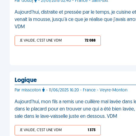
Par doubj
- 21/01/2015 02:40 - France - Saint-sixt
Aujourd'hui, distraite et pressée par le temps, je cuisine 
venait la mousse, jusqu'à ce que je réalise que j'avais arros
VDM
JE VALIDE, C'EST UNE VDM
72 088
Logique
Par misscoton
- 11/06/2025 16:20 - France - Veyre-Monton
Aujourd'hui, mon fils a remis une cuillère mal lavée dans
dans le placard pour en trouver une qui a été bien lavée, 
sale dans le lave-vaisselle juste en dessous. VDM
JE VALIDE, C'EST UNE VDM
1 373