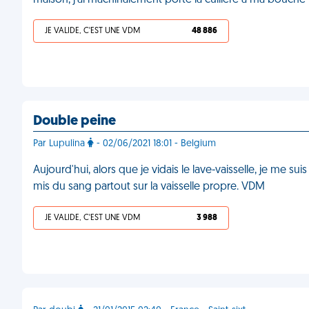
maison, j'ai machinalement porté la cuillère à ma bouch
JE VALIDE, C'EST UNE VDM
48 886
Double peine
Par Lupulina
- 02/06/2021 18:01 - Belgium
Aujourd'hui, alors que je vidais le lave-vaisselle, je me sui
mis du sang partout sur la vaisselle propre. VDM
JE VALIDE, C'EST UNE VDM
3 988