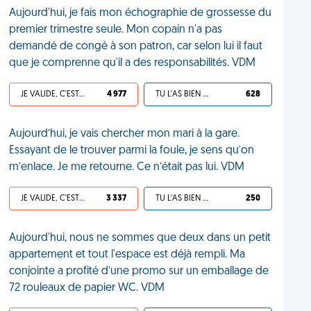
Aujourd'hui, je fais mon échographie de grossesse du
premier trimestre seule. Mon copain n'a pas
demandé de congé à son patron, car selon lui il faut
que je comprenne qu'il a des responsabilités. VDM
JE VALIDE, C'EST UNE VDM
4 977
TU L'AS BIEN MÉRITÉ
628
Aujourd’hui, je vais chercher mon mari à la gare.
Essayant de le trouver parmi la foule, je sens qu’on
m’enlace. Je me retourne. Ce n’était pas lui. VDM
JE VALIDE, C'EST UNE VDM
3 337
TU L'AS BIEN MÉRITÉ
250
Aujourd'hui, nous ne sommes que deux dans un petit
appartement et tout l'espace est déjà rempli. Ma
conjointe a profité d'une promo sur un emballage de
72 rouleaux de papier WC. VDM