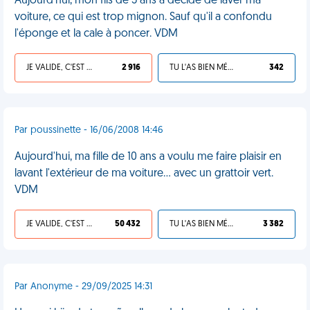
Aujourd'hui, mon fils de 5 ans a décidé de laver ma
voiture, ce qui est trop mignon. Sauf qu'il a confondu
l'éponge et la cale à poncer. VDM
JE VALIDE, C'EST UNE VDM
2 916
TU L'AS BIEN MÉRITÉ
342
Par poussinette - 16/06/2008 14:46
Aujourd'hui, ma fille de 10 ans a voulu me faire plaisir en
lavant l'extérieur de ma voiture... avec un grattoir vert.
VDM
JE VALIDE, C'EST UNE VDM
50 432
TU L'AS BIEN MÉRITÉ
3 382
Par Anonyme - 29/09/2025 14:31