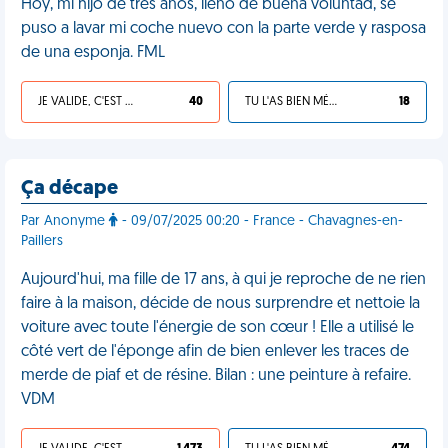
Hoy, mi hijo de tres años, lleno de buena voluntad, se
puso a lavar mi coche nuevo con la parte verde y rasposa
de una esponja. FML
JE VALIDE, C'EST UNE VDM
40
TU L'AS BIEN MÉRITÉ
18
Ça décape
Par Anonyme
- 09/07/2025 00:20 - France - Chavagnes-en-
Paillers
Aujourd'hui, ma fille de 17 ans, à qui je reproche de ne rien
faire à la maison, décide de nous surprendre et nettoie la
voiture avec toute l'énergie de son cœur ! Elle a utilisé le
côté vert de l'éponge afin de bien enlever les traces de
merde de piaf et de résine. Bilan : une peinture à refaire.
VDM