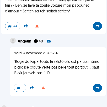
* Scritch scritch scritch scritch* -Mais, qu'est-ce que tu
fais? - Ben, ze lave ta zoulie voiture mon papounet
d'amour * Scritch scritch scritch scritch*
44
5
Angeuh
40
mardi 4 novembre 2014 23:26
"Regarde Papa, toute la saleté elle est partie, même
la grosse croûte verte pas belle tout partout ... sauf
là où j'arrivais pas !" :D
1
0