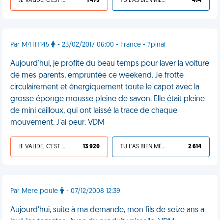
JE VALIDE, C'EST UNE VDM
1 473
TU L'AS BIEN MÉRITÉ
474
Par M4TH145
- 23/02/2017 06:00 - France - ?pinal
Aujourd'hui, je profite du beau temps pour laver la voiture
de mes parents, empruntée ce weekend. Je frotte
circulairement et énergiquement toute le capot avec la
grosse éponge mousse pleine de savon. Elle était pleine
de mini cailloux, qui ont laissé la trace de chaque
mouvement. J'ai peur. VDM
JE VALIDE, C'EST UNE VDM
13 920
TU L'AS BIEN MÉRITÉ
2 614
Par Mere poule
- 07/12/2008 12:39
Aujourd'hui, suite à ma demande, mon fils de seize ans a