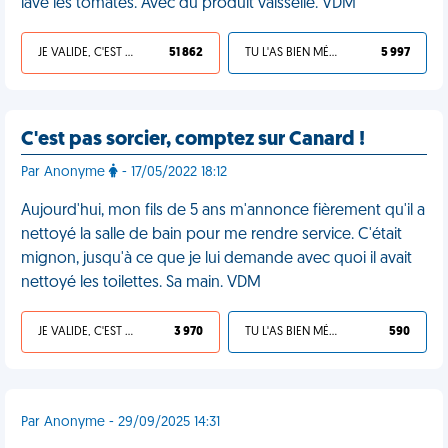
lavé les tomates. Avec du produit vaisselle. VDM
JE VALIDE, C'EST UNE VDM
51 862
TU L'AS BIEN MÉRITÉ
5 997
C'est pas sorcier, comptez sur Canard !
Par Anonyme
- 17/05/2022 18:12
Aujourd'hui, mon fils de 5 ans m'annonce fièrement qu'il a
nettoyé la salle de bain pour me rendre service. C'était
mignon, jusqu'à ce que je lui demande avec quoi il avait
nettoyé les toilettes. Sa main. VDM
JE VALIDE, C'EST UNE VDM
3 970
TU L'AS BIEN MÉRITÉ
590
Par Anonyme - 29/09/2025 14:31