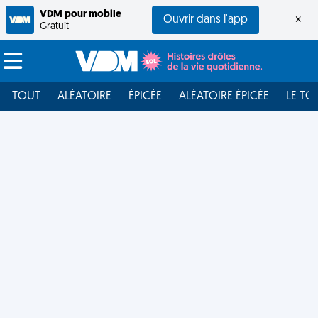
VDM pour mobile
Ouvrir dans l'app
×
Gratuit
TOUT
ALÉATOIRE
ÉPICÉE
ALÉATOIRE ÉPICÉE
LE TO