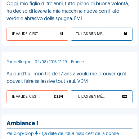
Oggi, mio figlio di tre anni, tutto pieno di buona volontà,
ha deciso di lavare la mia macchina nuova con il lato
verde e abrasivo della spugna. FML
JE VALIDE, C'EST UNE VDM
41
TU L'AS BIEN MÉRITÉ
16
Par belfegor - 04/08/2016 12:29 - France
Aujourd'hui, mon fils de 17 ans a voulu me prouver qu'il
pouvait faire sa lessive tout seul. VDM
JE VALIDE, C'EST UNE VDM
2 234
TU L'AS BIEN MÉRITÉ
122
Ambiance !
Par blop-blop
- Ça date de 2009 mais c'est de la bonne