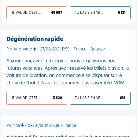
JE VALIDE, C'EST UNE VDM
49 687
TU L'AS BIEN MÉRITÉ
6 131
Dégénération rapide
Par Anonyme
- 27/08/2021 11:59 - France - Bouaye
Aujourd'hui, avec ma copine, nous organisions nos
futures vacances. Après avoir réservé les billets d'avion, la
voiture de location, on commence à se disputer sur le
choix de l'hôtel. Nous ne sommes plus ensemble. VDM
JE VALIDE, C'EST UNE VDM
3 620
TU L'AS BIEN MÉRITÉ
618
Par titia
- 09/01/2012 20:38 - France