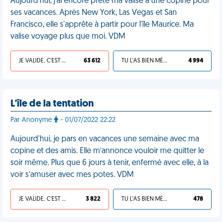
Aujourd'hui, j'ai encore prêté ma valise à une copine pour
ses vacances. Après New York, Las Vegas et San
Francisco, elle s'apprête à partir pour l'île Maurice. Ma
valise voyage plus que moi. VDM
JE VALIDE, C'EST UNE VDM
63 612
TU L'AS BIEN MÉRITÉ
4 994
L'île de la tentation
Par Anonyme
- 01/07/2022 22:22
Aujourd'hui, je pars en vacances une semaine avec ma
copine et des amis. Elle m’annonce vouloir me quitter le
soir même. Plus que 6 jours à tenir, enfermé avec elle, à la
voir s’amuser avec mes potes. VDM
JE VALIDE, C'EST UNE VDM
3 822
TU L'AS BIEN MÉRITÉ
478