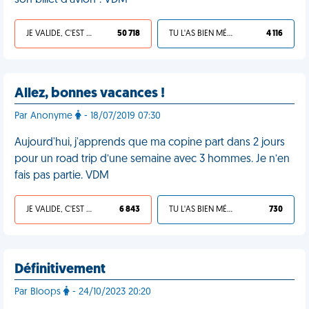
son billet d'avion". VDM
JE VALIDE, C'EST UNE VDM
50 718
TU L'AS BIEN MÉRITÉ
4 116
Allez, bonnes vacances !
Par Anonyme
- 18/07/2019 07:30
Aujourd'hui, j'apprends que ma copine part dans 2 jours
pour un road trip d’une semaine avec 3 hommes. Je n’en
fais pas partie. VDM
JE VALIDE, C'EST UNE VDM
6 843
TU L'AS BIEN MÉRITÉ
730
Définitivement
Par Bloops
- 24/10/2023 20:20