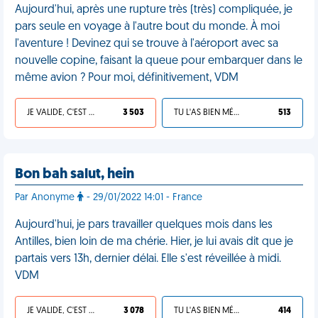
Aujourd'hui, après une rupture très (très) compliquée, je
pars seule en voyage à l'autre bout du monde. À moi
l'aventure ! Devinez qui se trouve à l'aéroport avec sa
nouvelle copine, faisant la queue pour embarquer dans le
même avion ? Pour moi, définitivement, VDM
JE VALIDE, C'EST UNE VDM
3 503
TU L'AS BIEN MÉRITÉ
513
Bon bah salut, hein
Par Anonyme
- 29/01/2022 14:01 - France
Aujourd'hui, je pars travailler quelques mois dans les
Antilles, bien loin de ma chérie. Hier, je lui avais dit que je
partais vers 13h, dernier délai. Elle s'est réveillée à midi.
VDM
JE VALIDE, C'EST UNE VDM
3 078
TU L'AS BIEN MÉRITÉ
414