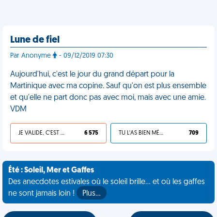
Lune de fiel
Par Anonyme
- 09/12/2019 07:30
Aujourd'hui, c'est le jour du grand départ pour la
Martinique avec ma copine. Sauf qu'on est plus ensemble
et qu'elle ne part donc pas avec moi, mais avec une amie.
VDM
JE VALIDE, C'EST UNE VDM
6 575
TU L'AS BIEN MÉRITÉ
709
Été : Soleil, Mer et Gaffes
Des anecdotes estivales où le soleil brille... et où les gaffes
ne sont jamais loin !
Plus…