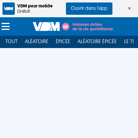
VDM pour mobile
Ouvrir dans l'app
×
Gratuit
TOUT
ALÉATOIRE
ÉPICÉE
ALÉATOIRE ÉPICÉE
LE TO