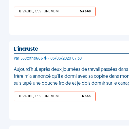
JE VALIDE, C'EST UNE VDM
53 640
L'incruste
Par 555tothe666
- 03/03/2020 07:30
Aujourd'hui, après deux journées de travail passées dans
frère m'a annoncé qu'il a dormi avec sa copine dans mon li
suis tapé une douche froide et je dois dormir sur le can
JE VALIDE, C'EST UNE VDM
6 563