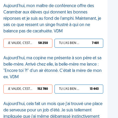
Aujourd'hui, mon maître de conférence offre des
Carambar aux élèves qui donnent les bonnes
réponses et je suis au fond de l'amphi. Maintenant, je
sais ce que ressent un singe frustré à qui on ne
balance pas de cacahuète. VDM
JE VALIDE, C'EST UNE VDM
58 250
TU L'AS BIEN MÉRITÉ
7 401
Aujourd'hui, ma copine me présente à son père et sa
belle-mère. Arrivé chez elle, la belle-mère me lance :
"Encore toi ?!" d'un air étonné. C'était la mère de mon
ex. VDM
JE VALIDE, C'EST UNE VDM
152 780
TU L'AS BIEN MÉRITÉ
13 443
Aujourd'hui, cela fait un mois que j'ai trouvé une place
de serveuse pour un job d'été. Je suis tellement
impliquée que j'ai même débarrassé instinctivement