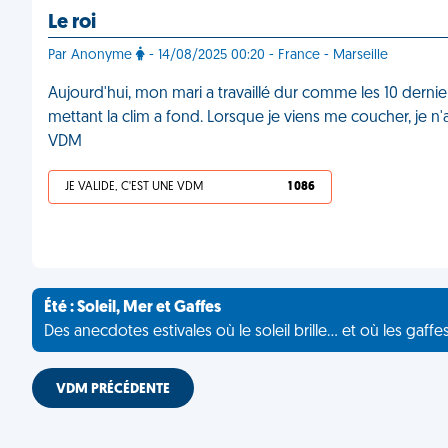
Le roi
Par Anonyme
- 14/08/2025 00:20 - France - Marseille
Aujourd'hui, mon mari a travaillé dur comme les 10 dernier
mettant la clim a fond. Lorsque je viens me coucher, je n'ai 
VDM
JE VALIDE, C'EST UNE VDM
1 086
Été : Soleil, Mer et Gaffes
Des anecdotes estivales où le soleil brille... et où les gaffe
VDM PRÉCÉDENTE