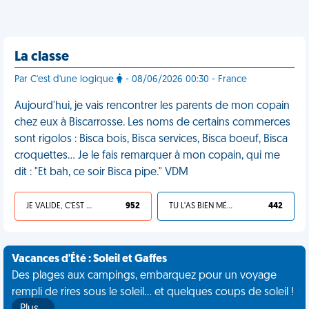
La classe
Par C'est d'une logique
- 08/06/2026 00:30 - France
Aujourd'hui, je vais rencontrer les parents de mon copain
chez eux à Biscarrosse. Les noms de certains commerces
sont rigolos : Bisca bois, Bisca services, Bisca boeuf, Bisca
croquettes… Je le fais remarquer à mon copain, qui me
dit : "Et bah, ce soir Bisca pipe." VDM
JE VALIDE, C'EST UNE VDM
952
TU L'AS BIEN MÉRITÉ
442
Vacances d'Été : Soleil et Gaffes
Des plages aux campings, embarquez pour un voyage
rempli de rires sous le soleil... et quelques coups de soleil !