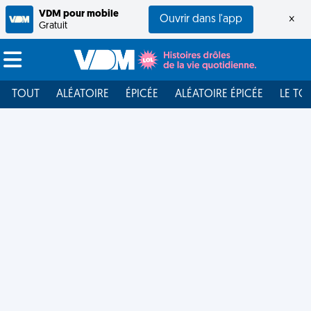
VDM pour mobile
Ouvrir dans l'app
×
Gratuit
TOUT
ALÉATOIRE
ÉPICÉE
ALÉATOIRE ÉPICÉE
LE TO