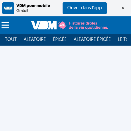
VDM pour mobile
Ouvrir dans l'app
×
Gratuit
TOUT
ALÉATOIRE
ÉPICÉE
ALÉATOIRE ÉPICÉE
LE TO