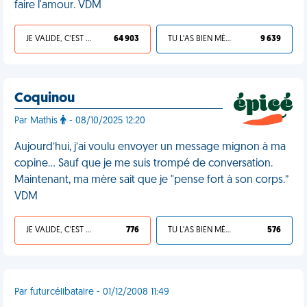
faire l'amour. VDM
JE VALIDE, C'EST UNE VDM
64 903
TU L'AS BIEN MÉRITÉ
9 639
Coquinou
Par Mathis
- 08/10/2025 12:20
Aujourd’hui, j’ai voulu envoyer un message mignon à ma
copine… Sauf que je me suis trompé de conversation.
Maintenant, ma mère sait que je "pense fort à son corps.”
VDM
JE VALIDE, C'EST UNE VDM
776
TU L'AS BIEN MÉRITÉ
576
Par futurcélibataire - 01/12/2008 11:49