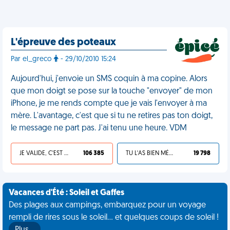
L'épreuve des poteaux
Par el_greco
- 29/10/2010 15:24
Aujourd'hui, j'envoie un SMS coquin à ma copine. Alors
que mon doigt se pose sur la touche "envoyer" de mon
iPhone, je me rends compte que je vais l'envoyer à ma
mère. L'avantage, c'est que si tu ne retires pas ton doigt,
le message ne part pas. J'ai tenu une heure. VDM
JE VALIDE, C'EST UNE VDM
106 385
TU L'AS BIEN MÉRITÉ
19 798
Vacances d'Été : Soleil et Gaffes
Des plages aux campings, embarquez pour un voyage
rempli de rires sous le soleil... et quelques coups de soleil !