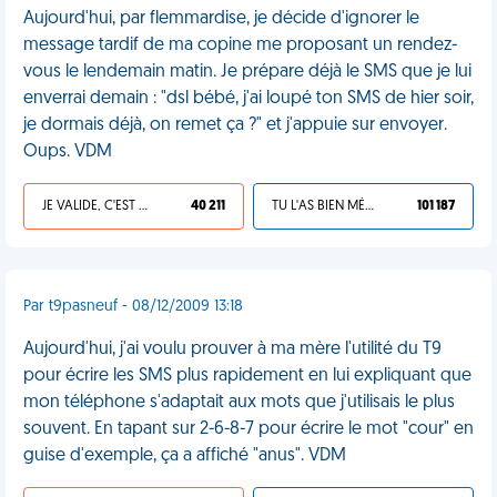
Aujourd'hui, par flemmardise, je décide d'ignorer le
message tardif de ma copine me proposant un rendez-
vous le lendemain matin. Je prépare déjà le SMS que je lui
enverrai demain : "dsl bébé, j'ai loupé ton SMS de hier soir,
je dormais déjà, on remet ça ?" et j'appuie sur envoyer.
Oups. VDM
JE VALIDE, C'EST UNE VDM
40 211
TU L'AS BIEN MÉRITÉ
101 187
Par t9pasneuf - 08/12/2009 13:18
Aujourd'hui, j'ai voulu prouver à ma mère l'utilité du T9
pour écrire les SMS plus rapidement en lui expliquant que
mon téléphone s'adaptait aux mots que j'utilisais le plus
souvent. En tapant sur 2-6-8-7 pour écrire le mot "cour" en
guise d'exemple, ça a affiché "anus". VDM