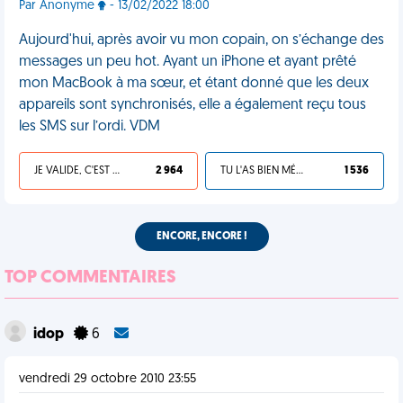
Par Anonyme
- 13/02/2022 18:00
Aujourd'hui, après avoir vu mon copain, on s’échange des
messages un peu hot. Ayant un iPhone et ayant prêté
mon MacBook à ma sœur, et étant donné que les deux
appareils sont synchronisés, elle a également reçu tous
les SMS sur l’ordi. VDM
JE VALIDE, C'EST UNE VDM
2 964
TU L'AS BIEN MÉRITÉ
1 536
ENCORE, ENCORE !
TOP COMMENTAIRES
idop
6
vendredi 29 octobre 2010 23:55