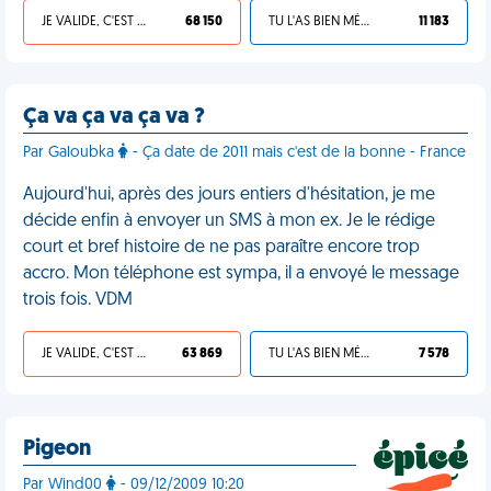
JE VALIDE, C'EST UNE VDM
68 150
TU L'AS BIEN MÉRITÉ
11 183
Ça va ça va ça va ?
Par Galoubka
- Ça date de 2011 mais c'est de la bonne - France
Aujourd'hui, après des jours entiers d'hésitation, je me
décide enfin à envoyer un SMS à mon ex. Je le rédige
court et bref histoire de ne pas paraître encore trop
accro. Mon téléphone est sympa, il a envoyé le message
trois fois. VDM
JE VALIDE, C'EST UNE VDM
63 869
TU L'AS BIEN MÉRITÉ
7 578
Pigeon
Par Wind00
- 09/12/2009 10:20