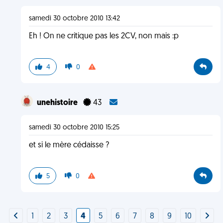
samedi 30 octobre 2010 13:42
Eh ! On ne critique pas les 2CV, non mais :p
4
0
unehistoire
43
samedi 30 octobre 2010 15:25
et si le mère cédaisse ?
5
0
1
2
3
4
5
6
7
8
9
10