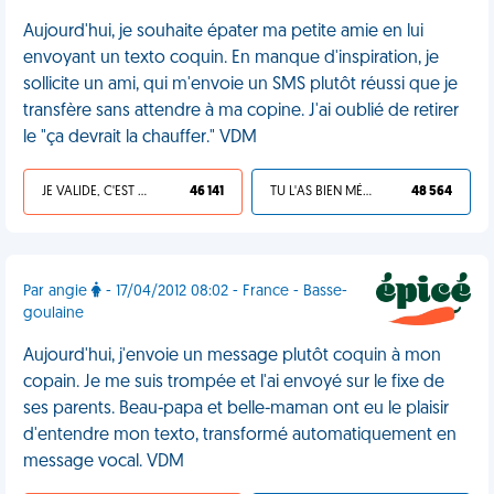
Aujourd'hui, je souhaite épater ma petite amie en lui
envoyant un texto coquin. En manque d'inspiration, je
sollicite un ami, qui m'envoie un SMS plutôt réussi que je
transfère sans attendre à ma copine. J'ai oublié de retirer
le "ça devrait la chauffer." VDM
JE VALIDE, C'EST UNE VDM
46 141
TU L'AS BIEN MÉRITÉ
48 564
Par angie
- 17/04/2012 08:02 - France - Basse-
goulaine
Aujourd'hui, j'envoie un message plutôt coquin à mon
copain. Je me suis trompée et l'ai envoyé sur le fixe de
ses parents. Beau-papa et belle-maman ont eu le plaisir
d'entendre mon texto, transformé automatiquement en
message vocal. VDM