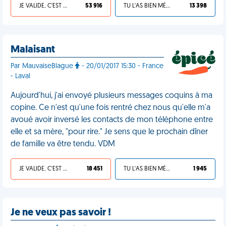
JE VALIDE, C'EST UNE VDM
53 916
TU L'AS BIEN MÉRITÉ
13 398
Malaisant
Par MauvaiseBlague
- 20/01/2017 15:30 - France
- Laval
Aujourd'hui, j'ai envoyé plusieurs messages coquins à ma
copine. Ce n'est qu'une fois rentré chez nous qu'elle m'a
avoué avoir inversé les contacts de mon téléphone entre
elle et sa mère, "pour rire." Je sens que le prochain dîner
de famille va être tendu. VDM
JE VALIDE, C'EST UNE VDM
18 451
TU L'AS BIEN MÉRITÉ
1 945
Je ne veux pas savoir !