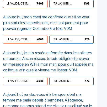
JE VALIDE, C'EST UNE VDM
7 605
TU L'AS BIEN MÉRITÉ
1 195
Aujourd'hui, mon chéri me confirme que s'il ne veut
plus sortir les samedis soirs, c'est uniquement pour
pouvoir regarder Columbo à la télé. VDM
JE VALIDE, C'EST UNE VDM
4 168
TU L'AS BIEN MÉRITÉ
720
Aujourd'hui, je suis restée enfermée dans les toilettes
du bureau. Aucun réseau. Je suis obligée d'envoyer
un message en WiFi à mon mari, pour qu'il appelle ma
collègue, afin qu'elle vienne me libérer. VDM
JE VALIDE, C'EST UNE VDM
3 548
TU L'AS BIEN MÉRITÉ
472
Aujourd’hui, rendez-vous à la banque, dont ma
femme me parle depuis 3 semaines. À l’agence,
personne ne nous attend car elle n’a pas cliqué sur le