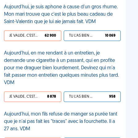
Aujourd'hui, je suis aphone à cause d'un gros rhume.
Mon mari trouve que c'est le plus beau cadeau de
Saint-Valentin que je lui aie jamais fait. VDM
JE VALIDE, C'EST UNE VDM
62 900
TU L'AS BIEN MÉRITÉ
10 069
Aujourd'hui, en me rendant à un entretien, je
demande une cigarette à un passant, qui en profite
pour me draguer bien lourdement. Devinez qui m'a
fait passer mon entretien quelques minutes plus tard.
VDM
JE VALIDE, C'EST UNE VDM
8 878
TU L'AS BIEN MÉRITÉ
958
Aujourd'hui, mon fils refuse de manger sa purée tant
que je n'ai pas fait les "traces" avec la fourchette. Il a
27 ans. VDM