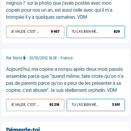
mignon !" sur la photo que j’avais postée avec mon
copain pour nos un an, est aussi celle avec qui il m’a
trompée il y a quelques semaines. VDM
JE VALIDE, C'EST UNE VDM
9 407
TU L'AS BIEN MÉRITÉ
829
Par Remi
- 01/10/2012 16:18 - France
Aujourd'hui, ma copine a rompu après deux mois passés
ensemble parce que "quand même, faire croire qu'on n'a
pas de parents parce qu'on a peur de les présenter à sa
copine, c'est abuser". Je suis réellement orphelin. VDM
JE VALIDE, C'EST UNE VDM
92 216
TU L'AS BIEN MÉRITÉ
3 591
Démerde-toi