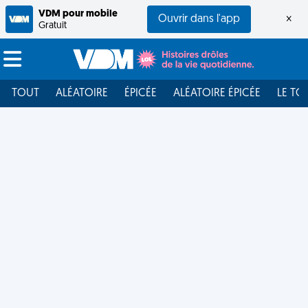
VDM pour mobile
Ouvrir dans l'app
×
Gratuit
TOUT
ALÉATOIRE
ÉPICÉE
ALÉATOIRE ÉPICÉE
LE TO