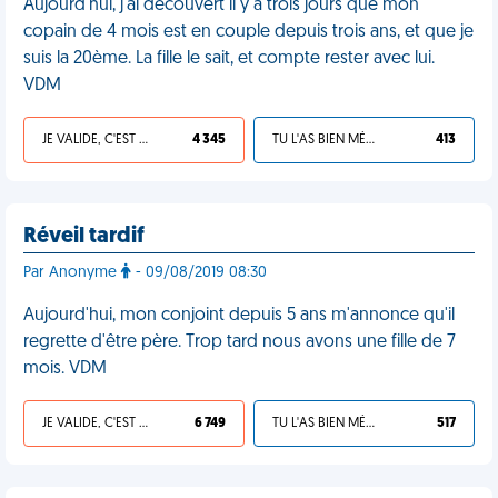
Aujourd'hui, j'ai découvert il y a trois jours que mon
copain de 4 mois est en couple depuis trois ans, et que je
suis la 20ème. La fille le sait, et compte rester avec lui.
VDM
JE VALIDE, C'EST UNE VDM
4 345
TU L'AS BIEN MÉRITÉ
413
Réveil tardif
Par Anonyme
- 09/08/2019 08:30
Aujourd'hui, mon conjoint depuis 5 ans m'annonce qu'il
regrette d'être père. Trop tard nous avons une fille de 7
mois. VDM
JE VALIDE, C'EST UNE VDM
6 749
TU L'AS BIEN MÉRITÉ
517