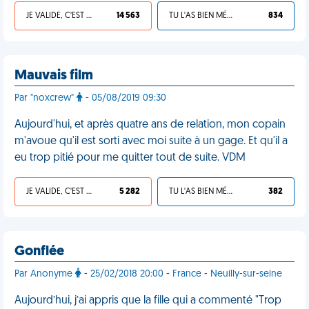
JE VALIDE, C'EST UNE VDM
14 563
TU L'AS BIEN MÉRITÉ
834
Mauvais film
Par "noxcrew"
- 05/08/2019 09:30
Aujourd'hui, et après quatre ans de relation, mon copain
m'avoue qu'il est sorti avec moi suite à un gage. Et qu'il a
eu trop pitié pour me quitter tout de suite. VDM
JE VALIDE, C'EST UNE VDM
5 282
TU L'AS BIEN MÉRITÉ
382
Gonflée
Par Anonyme
- 25/02/2018 20:00 - France - Neuilly-sur-seine
Aujourd’hui, j’ai appris que la fille qui a commenté "Trop