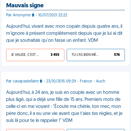
Mauvais signe
Par Anonyme
- 10/07/2021 22:22
Aujourd'hui, vivant avec mon copain depuis quatre ans, il
m'ignore à présent complètement depuis que je lui ai dit
que je souhaitais qu'on fasse un enfant. VDM
JE VALIDE, C'EST UNE VDM
3 455
TU L'AS BIEN MÉRITÉ
576
Par cavapaslefaire
- 23/10/2015 09:29 - France - Auch
Aujourd'hui, à 24 ans, je suis en couple avec un homme
plus âgé, qui a déjà une fille de 15 ans. Premiers mots de
celle-ci en me voyant : "Écoute ma chérie, ton mec, mon
père donc, il a eu une vie avant que t'aies tes règles, et je
suis là pour te le rappeler !" VDM