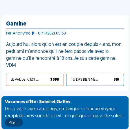
Gamine
Par Anonyme
- 01/11/2021 09:30
Aujourd'hui, alors qu'on est en couple depuis 4 ans, mon
petit ami m'annonce qu'il ne fera pas sa vie avec la
gamine qu'il a rencontré à 18 ans. Je suis cette gamine.
VDM
JE VALIDE, C'EST UNE VDM
3 398
TU L'AS BIEN MÉRITÉ
316
Vacances d'Été : Soleil et Gaffes
Des plages aux campings, embarquez pour un voyage
rempli de rires sous le soleil... et quelques coups de soleil !
Plus…