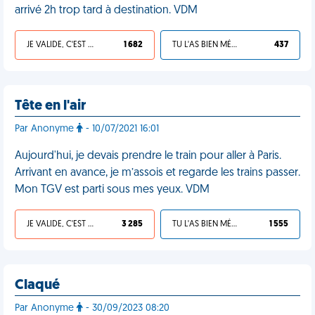
arrivé 2h trop tard à destination. VDM
JE VALIDE, C'EST UNE VDM
1 682
TU L'AS BIEN MÉRITÉ
437
Tête en l'air
Par Anonyme
- 10/07/2021 16:01
Aujourd'hui, je devais prendre le train pour aller à Paris.
Arrivant en avance, je m’assois et regarde les trains passer.
Mon TGV est parti sous mes yeux. VDM
JE VALIDE, C'EST UNE VDM
3 285
TU L'AS BIEN MÉRITÉ
1 555
Claqué
Par Anonyme
- 30/09/2023 08:20