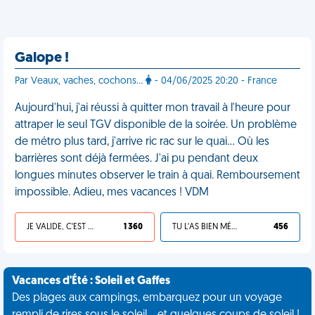
Galope !
Par Veaux, vaches, cochons...
- 04/06/2025 20:20 - France
Aujourd'hui, j'ai réussi à quitter mon travail à l'heure pour
attraper le seul TGV disponible de la soirée. Un problème
de métro plus tard, j'arrive ric rac sur le quai… Où les
barrières sont déjà fermées. J'ai pu pendant deux
longues minutes observer le train à quai. Remboursement
impossible. Adieu, mes vacances ! VDM
JE VALIDE, C'EST UNE VDM
1 360
TU L'AS BIEN MÉRITÉ
456
Vacances d'Été : Soleil et Gaffes
Des plages aux campings, embarquez pour un voyage