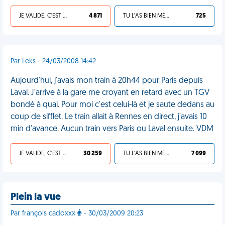
JE VALIDE, C'EST UNE VDM
4 871
TU L'AS BIEN MÉRITÉ
725
Par Leks - 24/03/2008 14:42
Aujourd'hui, j'avais mon train à 20h44 pour Paris depuis
Laval. J'arrive à la gare me croyant en retard avec un TGV
bondé à quai. Pour moi c'est celui-là et je saute dedans au
coup de sifflet. Le train allait à Rennes en direct, j'avais 10
min d'avance. Aucun train vers Paris ou Laval ensuite. VDM
JE VALIDE, C'EST UNE VDM
30 259
TU L'AS BIEN MÉRITÉ
7 099
Plein la vue
Par françois cadoxxx
- 30/03/2009 20:23