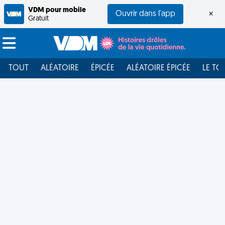
VDM pour mobile
Ouvrir dans l'app
×
Gratuit
TOUT
ALÉATOIRE
ÉPICÉE
ALÉATOIRE ÉPICÉE
LE TO