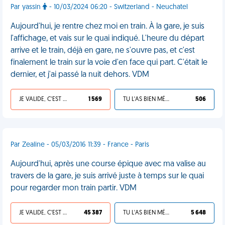
Par yassin
- 10/03/2024 06:20 - Switzerland - Neuchatel
Aujourd'hui, je rentre chez moi en train. À la gare, je suis
l'affichage, et vais sur le quai indiqué. L'heure du départ
arrive et le train, déjà en gare, ne s'ouvre pas, et c'est
finalement le train sur la voie d'en face qui part. C'était le
dernier, et j'ai passé la nuit dehors. VDM
JE VALIDE, C'EST UNE VDM
1 569
TU L'AS BIEN MÉRITÉ
506
Par Zealine - 05/03/2016 11:39 - France - Paris
Aujourd'hui, après une course épique avec ma valise au
travers de la gare, je suis arrivé juste à temps sur le quai
pour regarder mon train partir. VDM
JE VALIDE, C'EST UNE VDM
45 387
TU L'AS BIEN MÉRITÉ
5 648