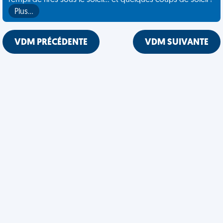
rempli de rires sous le soleil... et quelques coups de soleil !
Plus…
VDM PRÉCÉDENTE
VDM SUIVANTE