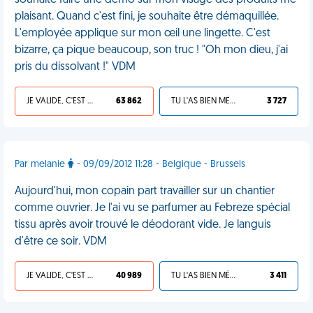
souhaite faire une démo sur mon visage des produits me
plaisant. Quand c'est fini, je souhaite être démaquillée.
L'employée applique sur mon œil une lingette. C'est
bizarre, ça pique beaucoup, son truc ! "Oh mon dieu, j'ai
pris du dissolvant !" VDM
JE VALIDE, C'EST UNE VDM
63 862
TU L'AS BIEN MÉRITÉ
3 727
Par melanie
- 09/09/2012 11:28 - Belgique - Brussels
Aujourd'hui, mon copain part travailler sur un chantier
comme ouvrier. Je l'ai vu se parfumer au Febreze spécial
tissu après avoir trouvé le déodorant vide. Je languis
d'être ce soir. VDM
JE VALIDE, C'EST UNE VDM
40 989
TU L'AS BIEN MÉRITÉ
3 411