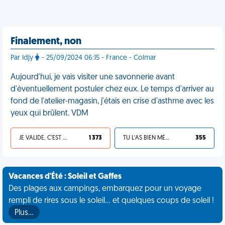
Finalement, non
Par Idjy
- 25/09/2024 06:15 - France - Colmar
Aujourd'hui, je vais visiter une savonnerie avant
d'éventuellement postuler chez eux. Le temps d'arriver au
fond de l'atelier-magasin, j'étais en crise d'asthme avec les
yeux qui brûlent. VDM
JE VALIDE, C'EST UNE VDM
1 373
TU L'AS BIEN MÉRITÉ
355
Vacances d'Été : Soleil et Gaffes
Des plages aux campings, embarquez pour un voyage
rempli de rires sous le soleil... et quelques coups de soleil !
Plus…