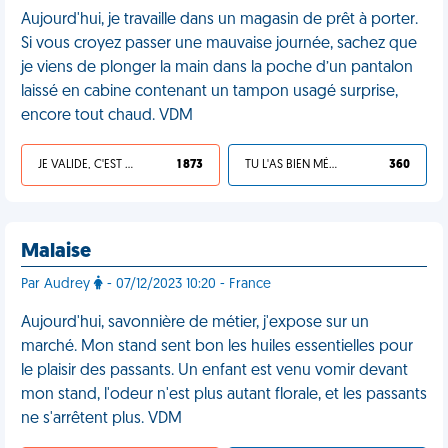
Aujourd'hui, je travaille dans un magasin de prêt à porter.
Si vous croyez passer une mauvaise journée, sachez que
je viens de plonger la main dans la poche d’un pantalon
laissé en cabine contenant un tampon usagé surprise,
encore tout chaud. VDM
JE VALIDE, C'EST UNE VDM
1 873
TU L'AS BIEN MÉRITÉ
360
Malaise
Par Audrey
- 07/12/2023 10:20 - France
Aujourd'hui, savonnière de métier, j'expose sur un
marché. Mon stand sent bon les huiles essentielles pour
le plaisir des passants. Un enfant est venu vomir devant
mon stand, l'odeur n'est plus autant florale, et les passants
ne s'arrêtent plus. VDM