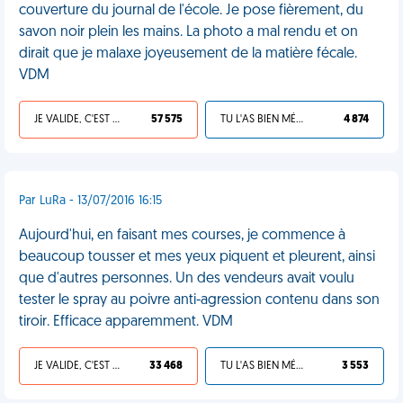
couverture du journal de l'école. Je pose fièrement, du
savon noir plein les mains. La photo a mal rendu et on
dirait que je malaxe joyeusement de la matière fécale.
VDM
JE VALIDE, C'EST UNE VDM
57 575
TU L'AS BIEN MÉRITÉ
4 874
Par LuRa - 13/07/2016 16:15
Aujourd'hui, en faisant mes courses, je commence à
beaucoup tousser et mes yeux piquent et pleurent, ainsi
que d'autres personnes. Un des vendeurs avait voulu
tester le spray au poivre anti-agression contenu dans son
tiroir. Efficace apparemment. VDM
JE VALIDE, C'EST UNE VDM
33 468
TU L'AS BIEN MÉRITÉ
3 553