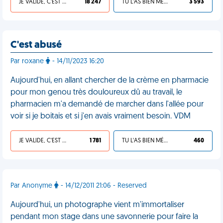
JE VALIDE, C'EST UNE VDM
18 247
TU L'AS BIEN MÉRITÉ
3 593
C'est abusé
Par roxane
- 14/11/2023 16:20
Aujourd'hui, en allant chercher de la crème en pharmacie
pour mon genou très douloureux dû au travail, le
pharmacien m'a demandé de marcher dans l'allée pour
voir si je boitais et si j'en avais vraiment besoin. VDM
JE VALIDE, C'EST UNE VDM
1 781
TU L'AS BIEN MÉRITÉ
460
Par Anonyme
- 14/12/2011 21:06 - Reserved
Aujourd'hui, un photographe vient m'immortaliser
pendant mon stage dans une savonnerie pour faire la