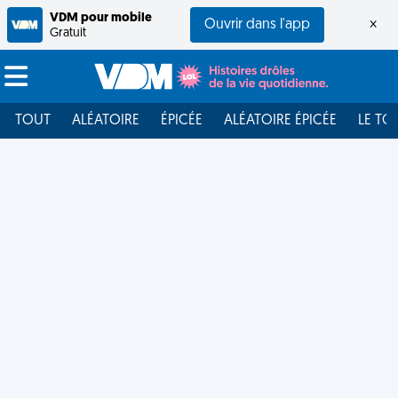
VDM pour mobile
Ouvrir dans l'app
×
Gratuit
TOUT
ALÉATOIRE
ÉPICÉE
ALÉATOIRE ÉPICÉE
LE TO