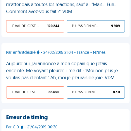
m'attendais à toutes les réactions, sauf à : "Mais... Euh...
Comment avez-vous fait ?" VDM
JE VALIDE, C'EST UNE VDM
120 244
TU L'AS BIEN MÉRITÉ
9 909
Par enfantdésiré
- 24/02/2015 21:04 - France - N?mes
Aujourd'hui, j'ai annoncé a mon copain que j'étais
enceinte. Me voyant pleurer, il me dit : "Moi non plus je
voulais pas d'enfant." Ah, moi je pleurais de joie. VDM
JE VALIDE, C'EST UNE VDM
85 650
TU L'AS BIEN MÉRITÉ
8 311
Erreur de timing
Par C.D.
- 21/04/2019 06:30