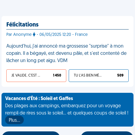
Félicitations
Par Anonyme
- 06/05/2025 12:20 - France
Aujourd'hui, j'ai annoncé ma grossesse "surprise" à mon
copain. Il a bégayé, est devenu pâle, et s'est contenté de
lâcher un long pet aigu. VDM
JE VALIDE, C'EST UNE VDM
1 450
TU L'AS BIEN MÉRITÉ
509
Vacances d'Été : Soleil et Gaffes
Des plages aux campings, embarquez pour un voyage
rempli de rires sous le soleil... et quelques coups de soleil !
Plus…