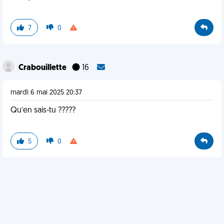
7
0
Crabouillette
16
mardi 6 mai 2025 20:37
Qu’en sais-tu ?????
5
0