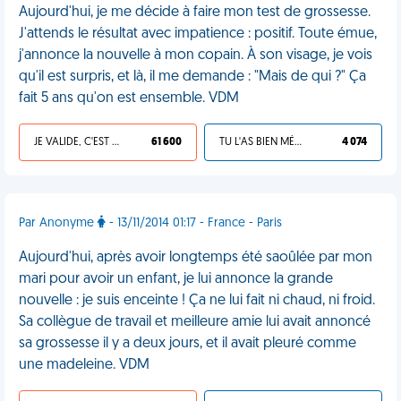
Aujourd'hui, je me décide à faire mon test de grossesse.
J'attends le résultat avec impatience : positif. Toute émue,
j'annonce la nouvelle à mon copain. À son visage, je vois
qu'il est surpris, et là, il me demande : "Mais de qui ?" Ça
fait 5 ans qu'on est ensemble. VDM
JE VALIDE, C'EST UNE VDM
61 600
TU L'AS BIEN MÉRITÉ
4 074
Par Anonyme
- 13/11/2014 01:17 - France - Paris
Aujourd'hui, après avoir longtemps été saoûlée par mon
mari pour avoir un enfant, je lui annonce la grande
nouvelle : je suis enceinte ! Ça ne lui fait ni chaud, ni froid.
Sa collègue de travail et meilleure amie lui avait annoncé
sa grossesse il y a deux jours, et il avait pleuré comme
une madeleine. VDM