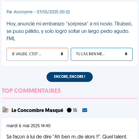
Par Anonyme - 07/05/2025 00:32
Hoy, anuncié mi embarazo ''sorpresa'' a mi novio. Titubeó,
se puso pálido, y solo logró soltar un largo pedo agudo.
FML
JE VALIDE, C'EST UNE VDM
0
TU L'AS BIEN MÉRITÉ
0
ENCORE, ENCORE !
TOP COMMENTAIRES
Le Concombre Masqué
16
mardi 6 mai 2025 14:40
Sa façon à lui de dire "Ah ben m..de alors !!". Quel talent.