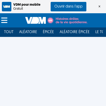
VDM pour mobile
Ouvrir dans l'app
×
Gratuit
TOUT
ALÉATOIRE
ÉPICÉE
ALÉATOIRE ÉPICÉE
LE TO