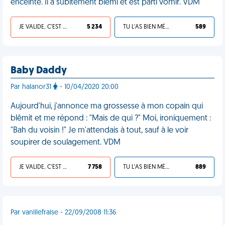
enceinte. Il a subitement blêmi et est parti vomir. VDM
JE VALIDE, C'EST UNE VDM
5 234
TU L'AS BIEN MÉRITÉ
589
Baby Daddy
Par halanor31
- 10/04/2020 20:00
Aujourd'hui, j'annonce ma grossesse à mon copain qui
blêmit et me répond : "Mais de qui ?" Moi, ironiquement :
"Bah du voisin !" Je m'attendais à tout, sauf à le voir
soupirer de soulagement. VDM
JE VALIDE, C'EST UNE VDM
7 758
TU L'AS BIEN MÉRITÉ
889
Par vanillefraise - 22/09/2008 11:36