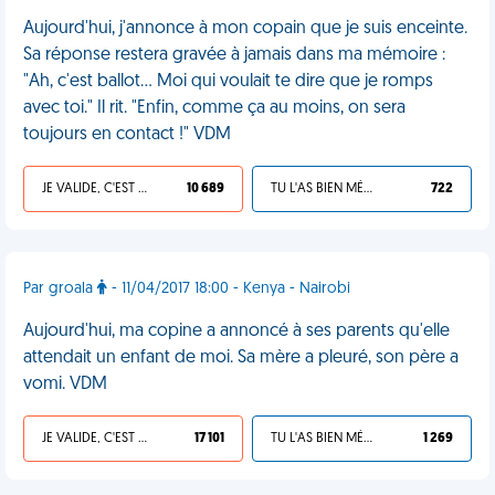
Aujourd'hui, j'annonce à mon copain que je suis enceinte.
Sa réponse restera gravée à jamais dans ma mémoire :
"Ah, c'est ballot… Moi qui voulait te dire que je romps
avec toi." Il rit. "Enfin, comme ça au moins, on sera
toujours en contact !" VDM
JE VALIDE, C'EST UNE VDM
10 689
TU L'AS BIEN MÉRITÉ
722
Par groala
- 11/04/2017 18:00 - Kenya - Nairobi
Aujourd'hui, ma copine a annoncé à ses parents qu'elle
attendait un enfant de moi. Sa mère a pleuré, son père a
vomi. VDM
JE VALIDE, C'EST UNE VDM
17 101
TU L'AS BIEN MÉRITÉ
1 269