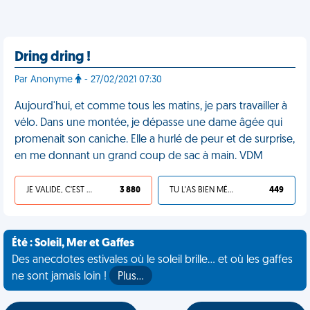
Dring dring !
Par Anonyme
- 27/02/2021 07:30
Aujourd'hui, et comme tous les matins, je pars travailler à
vélo. Dans une montée, je dépasse une dame âgée qui
promenait son caniche. Elle a hurlé de peur et de surprise,
en me donnant un grand coup de sac à main. VDM
JE VALIDE, C'EST UNE VDM
3 880
TU L'AS BIEN MÉRITÉ
449
Été : Soleil, Mer et Gaffes
Des anecdotes estivales où le soleil brille... et où les gaffes
ne sont jamais loin !
Plus…