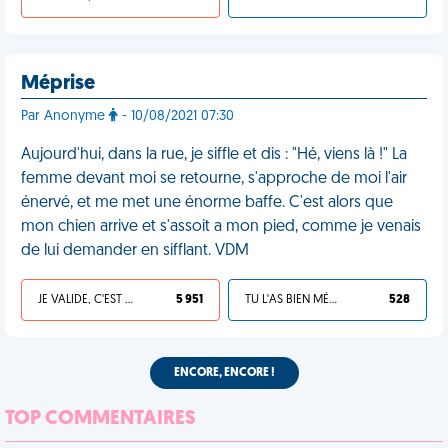
Méprise
Par Anonyme
- 10/08/2021 07:30
Aujourd'hui, dans la rue, je siffle et dis : "Hé, viens là !" La
femme devant moi se retourne, s'approche de moi l'air
énervé, et me met une énorme baffe. C'est alors que
mon chien arrive et s'assoit a mon pied, comme je venais
de lui demander en sifflant. VDM
JE VALIDE, C'EST UNE VDM
5 951
TU L'AS BIEN MÉRITÉ
528
ENCORE, ENCORE !
TOP COMMENTAIRES