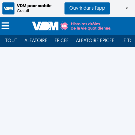
VDM pour mobile
Ouvrir dans l'app
×
Gratuit
TOUT
ALÉATOIRE
ÉPICÉE
ALÉATOIRE ÉPICÉE
LE TO