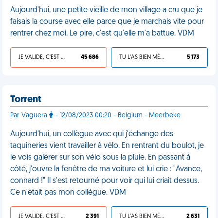
Aujourd'hui, une petite vieille de mon village a cru que je
faisais la course avec elle parce que je marchais vite pour
rentrer chez moi. Le pire, c'est qu'elle m'a battue. VDM
JE VALIDE, C'EST UNE VDM
45 686
TU L'AS BIEN MÉRITÉ
5 173
Torrent
Par Vaguera
- 12/08/2023 00:20 - Belgium - Meerbeke
Aujourd'hui, un collègue avec qui j'échange des
taquineries vient travailler à vélo. En rentrant du boulot, je
le vois galérer sur son vélo sous la pluie. En passant à
côté, j'ouvre la fenêtre de ma voiture et lui crie : "Avance,
connard !" Il s'est retourné pour voir qui lui criait dessus.
Ce n'était pas mon collègue. VDM
JE VALIDE, C'EST UNE VDM
2 391
TU L'AS BIEN MÉRITÉ
2 631