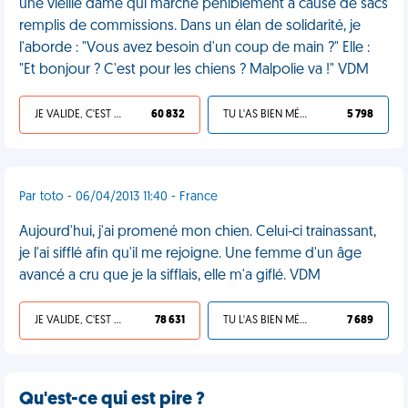
une vieille dame qui marche péniblement à cause de sacs
remplis de commissions. Dans un élan de solidarité, je
l'aborde : "Vous avez besoin d'un coup de main ?" Elle :
"Et bonjour ? C'est pour les chiens ? Malpolie va !" VDM
JE VALIDE, C'EST UNE VDM
60 832
TU L'AS BIEN MÉRITÉ
5 798
Par toto - 06/04/2013 11:40 - France
Aujourd'hui, j'ai promené mon chien. Celui-ci trainassant,
je l'ai sifflé afin qu'il me rejoigne. Une femme d'un âge
avancé a cru que je la sifflais, elle m'a giflé. VDM
JE VALIDE, C'EST UNE VDM
78 631
TU L'AS BIEN MÉRITÉ
7 689
Qu'est-ce qui est pire ?