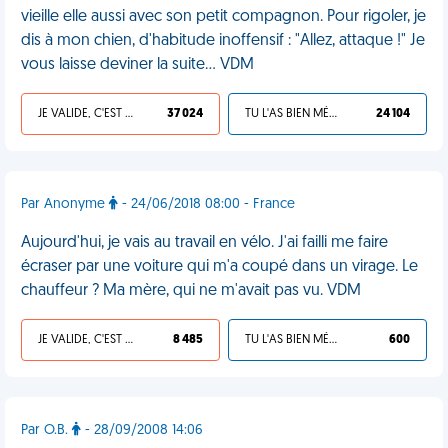
vieille elle aussi avec son petit compagnon. Pour rigoler, je
dis à mon chien, d'habitude inoffensif : "Allez, attaque !" Je
vous laisse deviner la suite... VDM
JE VALIDE, C'EST UNE VDM
37 024
TU L'AS BIEN MÉRITÉ
24 104
Par Anonyme
- 24/06/2018 08:00 - France
Aujourd'hui, je vais au travail en vélo. J'ai failli me faire
écraser par une voiture qui m'a coupé dans un virage. Le
chauffeur ? Ma mère, qui ne m'avait pas vu. VDM
JE VALIDE, C'EST UNE VDM
8 485
TU L'AS BIEN MÉRITÉ
600
Par O.B.
- 28/09/2008 14:06