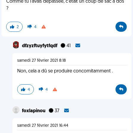
Comme tu l’avais dépassée, c’était un coup de sac à dos
?
2
4
dfzyzftuyfytfqdf
41
samedi 27 février 2021 8:18
Non, cela a dû se produire concomitamment .
4
4
foxlapinou
37
samedi 27 février 2021 16:44