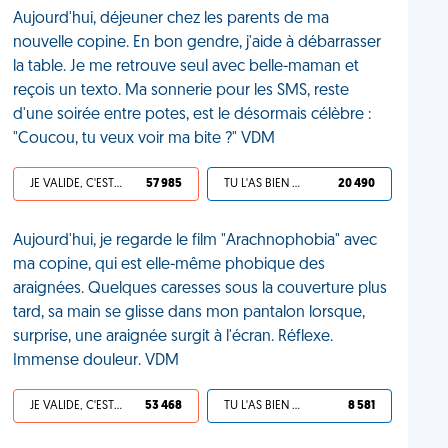
Aujourd'hui, déjeuner chez les parents de ma
nouvelle copine. En bon gendre, j'aide à débarrasser
la table. Je me retrouve seul avec belle-maman et
reçois un texto. Ma sonnerie pour les SMS, reste
d'une soirée entre potes, est le désormais célèbre :
"Coucou, tu veux voir ma bite ?" VDM
JE VALIDE, C'EST UNE VDM
57 985
TU L'AS BIEN MÉRITÉ
20 490
Aujourd'hui, je regarde le film "Arachnophobia" avec
ma copine, qui est elle-même phobique des
araignées. Quelques caresses sous la couverture plus
tard, sa main se glisse dans mon pantalon lorsque,
surprise, une araignée surgit à l'écran. Réflexe.
Immense douleur. VDM
JE VALIDE, C'EST UNE VDM
53 468
TU L'AS BIEN MÉRITÉ
8 581