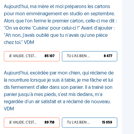
Aujourd'hui, ma mère et moi préparons les cartons
pour mon emménagement en studio en septembre.
Alors que l'on ferme le premier carton, celle-ci me dit :
"On va écrire 'Cuisine' pour celui-ci !" Avant d'ajouter :
"Ah non, j'avais oublié que tu n'avais qu'une pièce
chez toi." VDM
JE VALIDE, C'EST UNE VDM
85 107
TU L'AS BIEN MÉRITÉ
8 477
Aujourd'hui, excédée par mon chien, qui réclame de
la nourriture lorsque je suis à table, je me fâche et lui
dis fermement d'aller dans son panier. Il a trainé son
panier jusqu'à mes pieds, s'est mis dedans, m'a
regardée d'un air satisfait et a réclamé de nouveau.
VDM
JE VALIDE, C'EST UNE VDM
89 718
TU L'AS BIEN MÉRITÉ
15 059