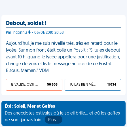
Debout, soldat !
Par Inconnu
- 06/01/2010 20:58
Aujourd'hui, je me suis réveillé très, très en retard pour le
lycée. Sur mon front était collé un Post-it : "Si tu es debout
avant 10 h, quand le lycée appellera pour une justification,
change de voix et lis le message au dos de ce Post-it.
Bisous, Maman." VDM
JE VALIDE, C'EST UNE VDM
56 808
TU L'AS BIEN MÉRITÉ
11 034
Été : Soleil, Mer et Gaffes
Des anecdotes estivales où le soleil brille... et où les gaffes
ne sont jamais loin !
Plus…