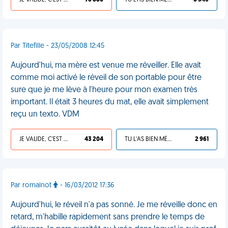
JE VALIDE, C'EST UNE VDM
76 880
TU L'AS BIEN MÉRITÉ
6 543
Par Titefille - 23/05/2008 12:45
Aujourd'hui, ma mère est venue me réveiller. Elle avait
comme moi activé le réveil de son portable pour être
sure que je me lève à l'heure pour mon examen très
important. Il était 3 heures du mat, elle avait simplement
reçu un texto. VDM
JE VALIDE, C'EST UNE VDM
43 204
TU L'AS BIEN MÉRITÉ
2 961
Par romainot
- 16/03/2012 17:36
Aujourd'hui, le réveil n'a pas sonné. Je me réveille donc en
retard, m'habille rapidement sans prendre le temps de