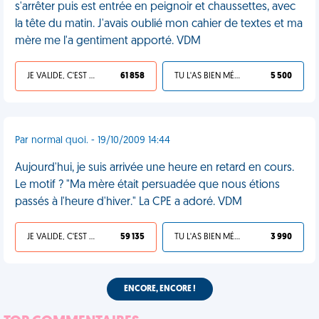
s'arrêter puis est entrée en peignoir et chaussettes, avec
la tête du matin. J'avais oublié mon cahier de textes et ma
mère me l'a gentiment apporté. VDM
JE VALIDE, C'EST UNE VDM
61 858
TU L'AS BIEN MÉRITÉ
5 500
Par normal quoi. - 19/10/2009 14:44
Aujourd'hui, je suis arrivée une heure en retard en cours.
Le motif ? "Ma mère était persuadée que nous étions
passés à l'heure d'hiver." La CPE a adoré. VDM
JE VALIDE, C'EST UNE VDM
59 135
TU L'AS BIEN MÉRITÉ
3 990
ENCORE, ENCORE !