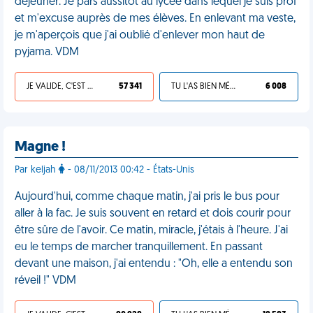
déjeuner. Je pars aussitôt au lycée dans lequel je suis prof
et m'excuse auprès de mes élèves. En enlevant ma veste,
je m'aperçois que j'ai oublié d'enlever mon haut de
pyjama. VDM
JE VALIDE, C'EST UNE VDM
57 341
TU L'AS BIEN MÉRITÉ
6 008
Magne !
Par keljah
- 08/11/2013 00:42 - États-Unis
Aujourd'hui, comme chaque matin, j'ai pris le bus pour
aller à la fac. Je suis souvent en retard et dois courir pour
être sûre de l'avoir. Ce matin, miracle, j'étais à l'heure. J'ai
eu le temps de marcher tranquillement. En passant
devant une maison, j'ai entendu : "Oh, elle a entendu son
réveil !" VDM