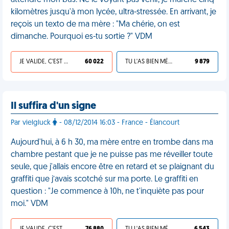
attendre mon bus. Ne le voyant pas venir, je marche cinq
kilomètres jusqu'à mon lycée, ultra-stressée. En arrivant, je
reçois un texto de ma mère : "Ma chérie, on est
dimanche. Pourquoi es-tu sortie ?" VDM
JE VALIDE, C'EST UNE VDM
60 022
TU L'AS BIEN MÉRITÉ
9 879
Il suffira d'un signe
Par vielgluck
- 08/12/2014 16:03 - France - Élancourt
Aujourd'hui, à 6 h 30, ma mère entre en trombe dans ma
chambre pestant que je ne puisse pas me réveiller toute
seule, que j'allais encore être en retard et se plaignant du
graffiti que j’avais scotché sur ma porte. Le graffiti en
question : "Je commence à 10h, ne t'inquiète pas pour
moi." VDM