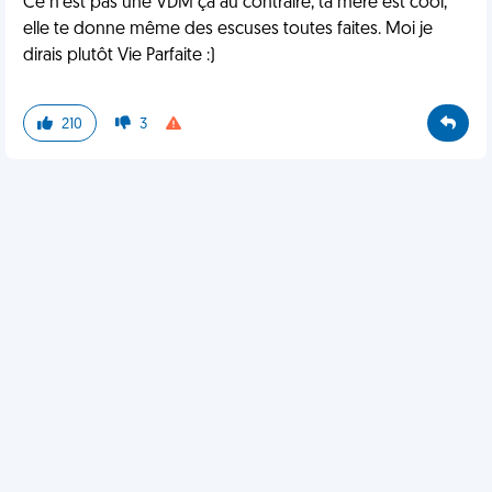
Ce n'est pas une VDM ça au contraire, ta mère est cool,
elle te donne même des escuses toutes faites. Moi je
dirais plutôt Vie Parfaite :)
210
3