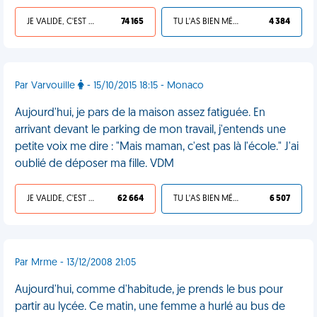
JE VALIDE, C'EST UNE VDM
74 165
TU L'AS BIEN MÉRITÉ
4 384
Par Varvouille
- 15/10/2015 18:15 - Monaco
Aujourd'hui, je pars de la maison assez fatiguée. En
arrivant devant le parking de mon travail, j'entends une
petite voix me dire : "Mais maman, c'est pas là l'école." J'ai
oublié de déposer ma fille. VDM
JE VALIDE, C'EST UNE VDM
62 664
TU L'AS BIEN MÉRITÉ
6 507
Par Mrme - 13/12/2008 21:05
Aujourd'hui, comme d'habitude, je prends le bus pour
partir au lycée. Ce matin, une femme a hurlé au bus de