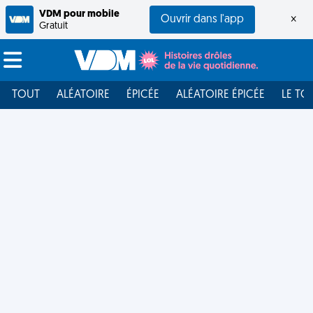
VDM pour mobile
Ouvrir dans l'app
×
Gratuit
TOUT
ALÉATOIRE
ÉPICÉE
ALÉATOIRE ÉPICÉE
LE TO