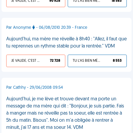
JE VALIDE, C'EST UNE VDM
90 928
TU L'AS BIEN MÉRITÉ
18 583
Par Anonyme
- 06/08/2010 20:39 - France
Aujourd'hui, ma mère me réveille à 8h40 : "Allez, il faut que
tu reprennes un rythme stable pour la rentrée." VDM
JE VALIDE, C'EST UNE VDM
72 728
TU L'AS BIEN MÉRITÉ
8 553
Par Cathhy - 29/06/2008 09:54
Aujourd'hui, je me lève et trouve devant ma porte un
message de ma mère qui dit : "Bonjour, je suis partie. Fais
à manger mais ne réveille pas ta soeur, elle est rentrée à
5h du matin. Bisous". Moi on m'a obligée à rentrer à
minuit, j'ai 17 ans et ma soeur 14. VDM