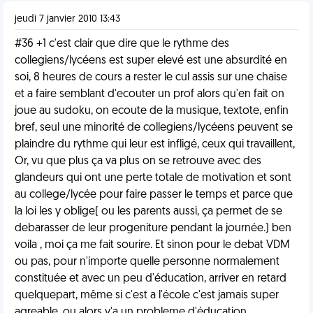
jeudi 7 janvier 2010 13:43
#36 +1 c'est clair que dire que le rythme des
collegiens/lycéens est super elevé est une absurdité en
soi, 8 heures de cours a rester le cul assis sur une chaise
et a faire semblant d'ecouter un prof alors qu'en fait on
joue au sudoku, on ecoute de la musique, textote, enfin
bref, seul une minorité de collegiens/lycéens peuvent se
plaindre du rythme qui leur est infligé, ceux qui travaillent,
Or, vu que plus ça va plus on se retrouve avec des
glandeurs qui ont une perte totale de motivation et sont
au college/lycée pour faire passer le temps et parce que
la loi les y oblige( ou les parents aussi, ça permet de se
debarasser de leur progeniture pendant la journée.) ben
voila , moi ça me fait sourire. Et sinon pour le debat VDM
ou pas, pour n'importe quelle personne normalement
constituée et avec un peu d'éducation, arriver en retard
quelquepart, même si c'est a l'école c'est jamais super
agreable ,ou alors y'a un probleme d'éducation