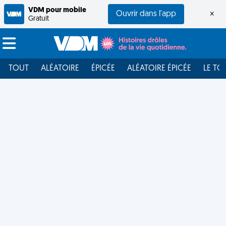
VDM pour mobile
Ouvrir dans l'app
×
Gratuit
TOUT
ALÉATOIRE
ÉPICÉE
ALÉATOIRE ÉPICÉE
LE TO