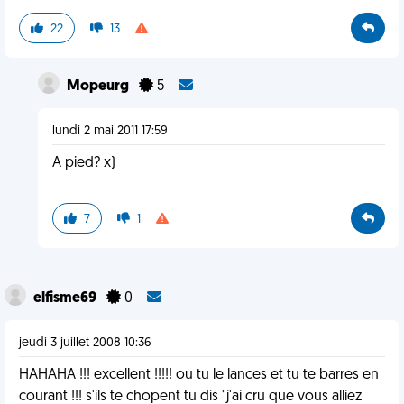
22
13
Mopeurg
5
lundi 2 mai 2011 17:59
A pied? x)
7
1
elfisme69
0
jeudi 3 juillet 2008 10:36
HAHAHA !!! excellent !!!!! ou tu le lances et tu te barres en
courant !!! s'ils te chopent tu dis "j'ai cru que vous alliez