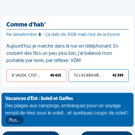
Comme d'hab'
Par laissetomber
- Ça date de 2008 mais c'est de la bonne
Aujourd'hui, je marche dans la rue en téléphonant. En
croisant des flics un peu plus loin, j'ai balancé mon
portable par terre, par réflexe. VDM
JE VALIDE, C'EST UNE VDM
40 425
TU L'AS BIEN MÉRITÉ
42 395
Vacances d'Été : Soleil et Gaffes
Des plages aux campings, embarquez pour un voyage
rempli de rires sous le soleil... et quelques coups de soleil !
Plus…