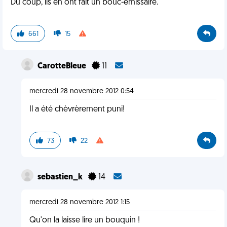
Du coup, ils en ont fait un bouc-émissaire.
661
15
CarotteBleue
11
mercredi 28 novembre 2012 0:54
Il a été chèvrèrement puni!
73
22
sebastien_k
14
mercredi 28 novembre 2012 1:15
Qu'on la laisse lire un bouquin !