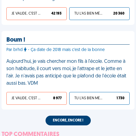
JE VALIDE, C'EST UNE VDM
42 193
TU L'AS BIEN MÉRITÉ
20 360
Boum !
Par brhd
- Ça date de 2018 mais c'est de la bonne
Aujourd'hui, je vais chercher mon fils à l'école. Comme à
son habitude, il court vers moi, je l'attrape et le jette en
l'air. Je n'avais pas anticipé que le plafond de l'école était
aussi bas. VDM
JE VALIDE, C'EST UNE VDM
8 977
TU L'AS BIEN MÉRITÉ
1 730
ENCORE, ENCORE !
TOP COMMENTAIRES