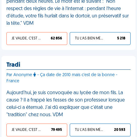
pendant deux heures. Le motif est le suivant : "Non
respect des règles de vie à l’internat : pendant l’heure
d’étude, votre fils hurlait dans le dortoir, un préservatif sur
la tête." VDM
JE VALIDE, C'EST UNE VDM
62 856
TU L'AS BIEN MÉRITÉ
5 218
Tradi
Par Anonyme
- Ça date de 2010 mais c'est de la bonne -
France
Aujourd'hui, je suis convoquée au lycée de mon fils. La
cause ? Il a frappé les fesses de son professeur lorsque
celui-ci a éternué. J'ai dû expliquer que c'était une
"tradition" chez nous. VDM
JE VALIDE, C'EST UNE VDM
79 495
TU L'AS BIEN MÉRITÉ
20 593