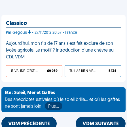
Classico
Par Gegouu
- 27/11/2012 20:57 - France
Aujourd'hui, mon fils de 17 ans s'est fait exclure de son
lycée agricole. Le motif ? Introduction d'une chèvre au
CDI. VDM
JE VALIDE, C'EST UNE VDM
69 059
TU L'AS BIEN MÉRITÉ
5 134
Été : Soleil, Mer et Gaffes
Des anecdotes estivales où le soleil brille... et où les gaffes
ne sont jamais loin !
Plus…
VDM PRÉCÉDENTE
VDM SUIVANTE