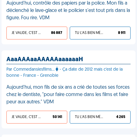
Aujourd'hui, contrôle des papiers par la police. Mon fils a
déclenché le lave-glace et le policier s'est tout pris dans la
figure. Fou rire. VDM
JE VALIDE, C'EST UNE VDM
86 887
TU L'AS BIEN MÉRITÉ
8 911
AaaAAAaaAAAAAaaaaaaH
Par Commedanslesfilms...
- Ça date de 2012 mais c'est de la
bonne - France - Grenoble
Aujourd'hui, mon fils de six ans a crié de toutes ses forces
chez le dentiste, "pour faire comme dans les films et faire
peur aux autres." VDM
JE VALIDE, C'EST UNE VDM
50 141
TU L'AS BIEN MÉRITÉ
4 265