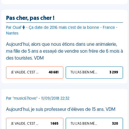
Pas cher, pas cher !
Par Ouaf
- Ça date de 2016 mais c'est de la bonne - France -
Nantes
Aujourd'hui, alors que nous étions dans une animalerie,
ma fille de 5 ans a essayé de vendre son frère de 6 mois à
des touristes. VDM
JE VALIDE, C'EST UNE VDM
40 681
TU L'AS BIEN MÉRITÉ
3 299
Par "music67love" - 11/09/2018 22:32
Aujourd'hui, je suis professeur d'élèves de 15 ans. VDM
JE VALIDE, C'EST UNE VDM
1 665
TU L'AS BIEN MÉRITÉ
320