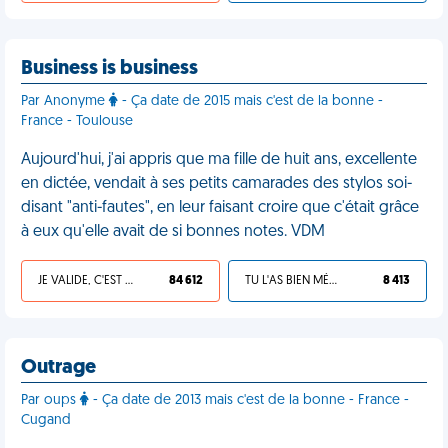
Business is business
Par Anonyme
- Ça date de 2015 mais c'est de la bonne -
France - Toulouse
Aujourd'hui, j'ai appris que ma fille de huit ans, excellente
en dictée, vendait à ses petits camarades des stylos soi-
disant "anti-fautes", en leur faisant croire que c'était grâce
à eux qu'elle avait de si bonnes notes. VDM
JE VALIDE, C'EST UNE VDM
84 612
TU L'AS BIEN MÉRITÉ
8 413
Outrage
Par oups
- Ça date de 2013 mais c'est de la bonne - France -
Cugand