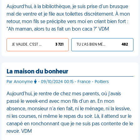
Aujourd’hui, à la bibliothèque, je suis prise d'un brusque
mal de ventre et je file aux toilettes discrètement. À mon
retour, mon fils se précipite vers moi en criant bien fort :
"Ah maman, alors tu as fait un bon caca ?" VDM
JE VALIDE, C'EST UNE VDM
3 721
TU L'AS BIEN MÉRITÉ
482
La maison du bonheur
Par Anonyme
- 09/10/2024 00:15 - France - Poitiers
Aujourd'hui, je rentre de chez mes parents, où j'avais
passé le week-end avec mon fils d'un an. En mon
absence, monsieur n'a rien fait, ni le ménage, ni la lessive,
ni les courses, ni même le repas du soir. Là, il attend sur le
canapé en ronchonnant que je ne suis pas contente de le
revoir. VDM