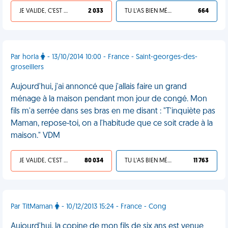
JE VALIDE, C'EST UNE VDM
2 033
TU L'AS BIEN MÉRITÉ
664
Par horla
- 13/10/2014 10:00 - France - Saint-georges-des-
groseillers
Aujourd'hui, j'ai annoncé que j'allais faire un grand
ménage à la maison pendant mon jour de congé. Mon
fils m'a serrée dans ses bras en me disant : "T'inquiète pas
Maman, repose-toi, on a l'habitude que ce soit crade à la
maison." VDM
JE VALIDE, C'EST UNE VDM
80 034
TU L'AS BIEN MÉRITÉ
11 763
Par TitMaman
- 10/12/2013 15:24 - France - Cong
Aujourd'hui, la copine de mon fils de six ans est venue