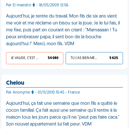
Par El maestro
- 18/05/2009 12:56
Aujourd'hui, je rentre du travail. Mon fils de six ans vient
me voir et me réclame un bisou sur la joue. Je le lui fais, il
me fixe, puis part en courant en criant : "Mamaaaan ! Tu
peux embrasser papa, il sent bon de la bouche
aujourd'hui !" Merci, mon fils. VDM
JE VALIDE, C'EST UNE VDM
54 080
TU L'AS BIEN MÉRITÉ
5 625
Chelou
Par Anonyme
- 01/11/2010 15:45 - France
Aujourd'hui, ça fait une semaine que mon fils a quitté le
cocon familial. Ça fait aussi une semaine qu'il rentre à la
maison tous les jours parce qu'il ne "peut pas faire caca."
Son nouvel appartement lui fait peur. VDM