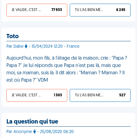
JE VALIDE, C'EST UNE VDM
77 933
TU L'AS BIEN MÉRITÉ
6 245
Toto
Par Dabe
- 15/04/2024 12:20 - France
Aujourd'hui, mon fils, à l'étage de la maison, crie : "Papa ?
Papa ?" Je lui réponds que Papa n'est pas là, mais que
moi, sa maman, suis là. Il dit alors : "Maman ? Maman ? Il
est où Papa ?" VDM
JE VALIDE, C'EST UNE VDM
1 303
TU L'AS BIEN MÉRITÉ
527
La question qui tue
Par Anonyme
- 25/08/2020 06:20