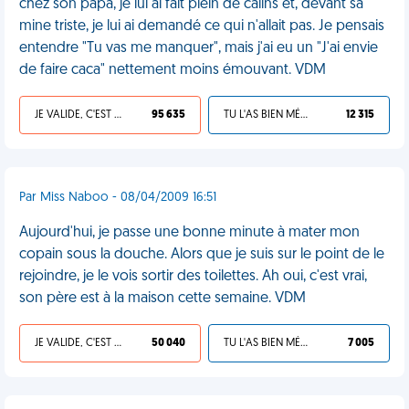
chez son papa, je lui ai fait plein de câlins et, devant sa
mine triste, je lui ai demandé ce qui n'allait pas. Je pensais
entendre "Tu vas me manquer", mais j'ai eu un "J'ai envie
de faire caca" nettement moins émouvant. VDM
JE VALIDE, C'EST UNE VDM
95 635
TU L'AS BIEN MÉRITÉ
12 315
Par Miss Naboo - 08/04/2009 16:51
Aujourd'hui, je passe une bonne minute à mater mon
copain sous la douche. Alors que je suis sur le point de le
rejoindre, je le vois sortir des toilettes. Ah oui, c'est vrai,
son père est à la maison cette semaine. VDM
JE VALIDE, C'EST UNE VDM
50 040
TU L'AS BIEN MÉRITÉ
7 005