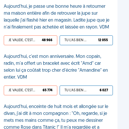
Aujourd'hui, je passe une bonne heure à retourner
ma maison entière afin de retrouver la jupe sur
laquelle j'ai flashé hier en magasin. Ladite jupe que je
n'ai finalement pas achetée et laissée en rayon. VDM
JE VALIDE, C'EST UNE VDM
48 966
TU L'AS BIEN MÉRITÉ
12 055
Aujourd'hui, c'est mon anniversaire. Mon copain,
radin, m'a offert un bracelet avec écrit "Amd" car
selon lui ça coûtait trop cher d'écrire "Amandine" en
entier. VDM
JE VALIDE, C'EST UNE VDM
65 774
TU L'AS BIEN MÉRITÉ
6 027
Aujourd'hui, enceinte de huit mois et allongée sur le
divan, j'ai dit à mon compagnon : "Oh, regarde, si je
mets mes mains comme ça, tu peux me dessiner
comme Rose dans Titanic !" Il m'a regardée et a