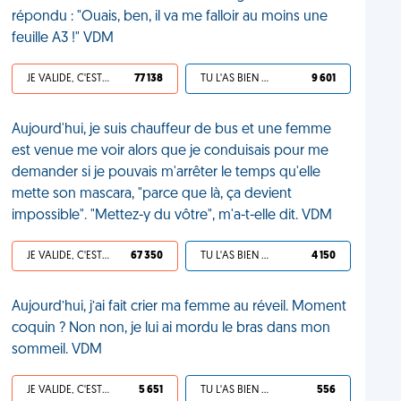
répondu : "Ouais, ben, il va me falloir au moins une
feuille A3 !" VDM
JE VALIDE, C'EST UNE VDM
77 138
TU L'AS BIEN MÉRITÉ
9 601
Aujourd'hui, je suis chauffeur de bus et une femme
est venue me voir alors que je conduisais pour me
demander si je pouvais m'arrêter le temps qu'elle
mette son mascara, "parce que là, ça devient
impossible". "Mettez-y du vôtre", m'a-t-elle dit. VDM
JE VALIDE, C'EST UNE VDM
67 350
TU L'AS BIEN MÉRITÉ
4 150
Aujourd’hui, j’ai fait crier ma femme au réveil. Moment
coquin ? Non non, je lui ai mordu le bras dans mon
sommeil. VDM
JE VALIDE, C'EST UNE VDM
5 651
TU L'AS BIEN MÉRITÉ
556