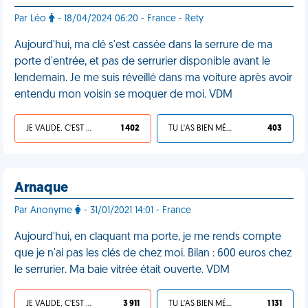
Par Léo
- 18/04/2024 06:20 - France - Rety
Aujourd'hui, ma clé s'est cassée dans la serrure de ma
porte d'entrée, et pas de serrurier disponible avant le
lendemain. Je me suis réveillé dans ma voiture après avoir
entendu mon voisin se moquer de moi. VDM
JE VALIDE, C'EST UNE VDM
1 402
TU L'AS BIEN MÉRITÉ
403
Arnaque
Par Anonyme
- 31/01/2021 14:01 - France
Aujourd'hui, en claquant ma porte, je me rends compte
que je n'ai pas les clés de chez moi. Bilan : 600 euros chez
le serrurier. Ma baie vitrée était ouverte. VDM
JE VALIDE, C'EST UNE VDM
3 911
TU L'AS BIEN MÉRITÉ
1 131