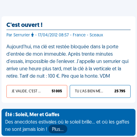
C'est ouvert !
Par Serrurier
- 17/04/2012 08:57 - France - Sceaux
Aujourd'hui, ma clé est restée bloquée dans la porte
d'entrée de mon immeuble. Après trente minutes
d'essais, impossible de l'enlever. J'appelle un serrurier qui
arrive une heure plus tard, met la clé à la verticale et la
retire. Tarif de nuit : 100 €. Pire que la honte. VDM
JE VALIDE, C'EST UNE VDM
51 005
TU L'AS BIEN MÉRITÉ
25 795
Été : Soleil, Mer et Gaffes
Des anecdotes estivales où le soleil brille... et où les gaffes
ne sont jamais loin !
Plus…