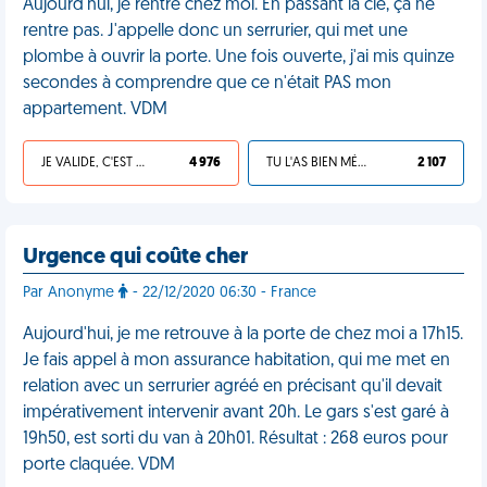
Aujourd'hui, je rentre chez moi. En passant la clé, ça ne
rentre pas. J'appelle donc un serrurier, qui met une
plombe à ouvrir la porte. Une fois ouverte, j'ai mis quinze
secondes à comprendre que ce n'était PAS mon
appartement. VDM
JE VALIDE, C'EST UNE VDM
4 976
TU L'AS BIEN MÉRITÉ
2 107
Urgence qui coûte cher
Par Anonyme
- 22/12/2020 06:30 - France
Aujourd'hui, je me retrouve à la porte de chez moi a 17h15.
Je fais appel à mon assurance habitation, qui me met en
relation avec un serrurier agréé en précisant qu'il devait
impérativement intervenir avant 20h. Le gars s'est garé à
19h50, est sorti du van à 20h01. Résultat : 268 euros pour
porte claquée. VDM