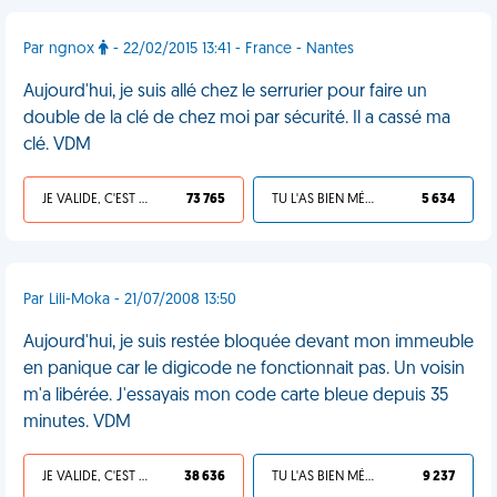
Par ngnox
- 22/02/2015 13:41 - France - Nantes
Aujourd'hui, je suis allé chez le serrurier pour faire un
double de la clé de chez moi par sécurité. Il a cassé ma
clé. VDM
JE VALIDE, C'EST UNE VDM
73 765
TU L'AS BIEN MÉRITÉ
5 634
Par Lili-Moka - 21/07/2008 13:50
Aujourd'hui, je suis restée bloquée devant mon immeuble
en panique car le digicode ne fonctionnait pas. Un voisin
m'a libérée. J'essayais mon code carte bleue depuis 35
minutes. VDM
JE VALIDE, C'EST UNE VDM
38 636
TU L'AS BIEN MÉRITÉ
9 237