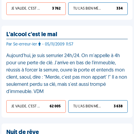
JE VALIDE, C'EST UNE VDM
3 762
TU L'AS BIEN MÉRITÉ
334
L'alcool c'est le mal
Par Se-erreur-ier
- 05/11/2009 11:57
Aujourd'hui, je suis serrurier 24h/24. On m'appelle à 4h
pour une perte de clé. J'arrive en bas de l'immeuble,
réussis à forcer la serrure, ouvre la porte et entends mon
client, saoul, dire : "Merde, c'est pas mon appart' !" Il a non
seulement perdu sa clé, mais s'est aussi trompé
d'immeuble. VDM
JE VALIDE, C'EST UNE VDM
62 005
TU L'AS BIEN MÉRITÉ
3 638
Nuit de rêve