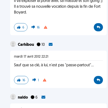
Il va exploser la porte avec sa massue et son gong ;)
Il a trouvé sa nouvelle vocation depuis la fin de Fort
Boyard.
6
16
Carhibou
10
mardi 17 avril 2012 22:21
Sauf que sa clé, à lui, n'est pas "passe-partout"...
16
1
naldo
6