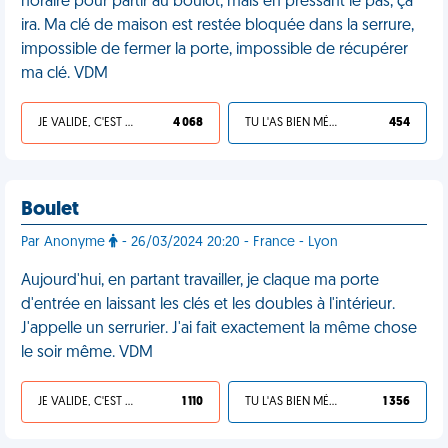
horaire pour partir au boulot, mais en pressant le pas, ça
ira. Ma clé de maison est restée bloquée dans la serrure,
impossible de fermer la porte, impossible de récupérer
ma clé. VDM
JE VALIDE, C'EST UNE VDM
4 068
TU L'AS BIEN MÉRITÉ
454
Boulet
Par Anonyme
- 26/03/2024 20:20 - France - Lyon
Aujourd'hui, en partant travailler, je claque ma porte
d'entrée en laissant les clés et les doubles à l'intérieur.
J'appelle un serrurier. J'ai fait exactement la même chose
le soir même. VDM
JE VALIDE, C'EST UNE VDM
1 110
TU L'AS BIEN MÉRITÉ
1 356