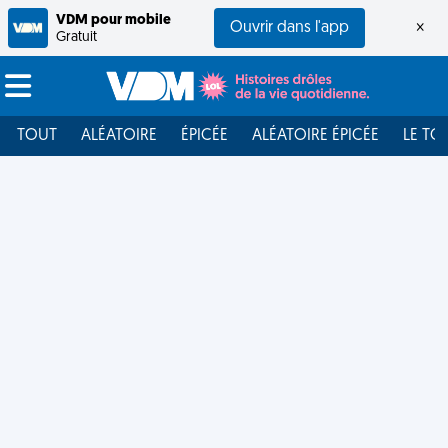
VDM pour mobile
Ouvrir dans l'app
×
Gratuit
TOUT
ALÉATOIRE
ÉPICÉE
ALÉATOIRE ÉPICÉE
LE TO