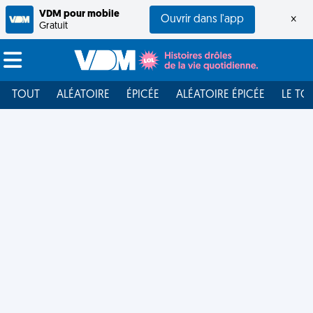
VDM pour mobile
Ouvrir dans l'app
×
Gratuit
TOUT
ALÉATOIRE
ÉPICÉE
ALÉATOIRE ÉPICÉE
LE TO