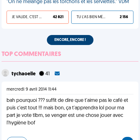
"On ne mélange pas les torchons et les serviettes." VDM
JE VALIDE, C'EST UNE VDM
42 821
TU L'AS BIEN MÉRITÉ
2 156
ENCORE, ENCORE !
TOP COMMENTAIRES
tychaoelle
41
mercredi 9 avril 2014 11:44
bah pourquoi ??? suffit de dire que t'aime pas le café et
puis c'est tout !!! mais bon, ça t'apprendra lol pour ma
part je vote tlbm, se venger est une chose jouer avec
l'hygiène bof