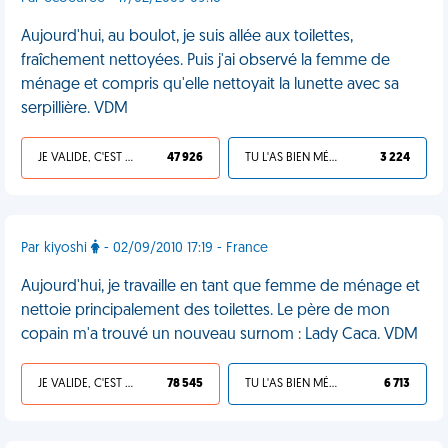
Aujourd'hui, au boulot, je suis allée aux toilettes,
fraîchement nettoyées. Puis j'ai observé la femme de
ménage et compris qu'elle nettoyait la lunette avec sa
serpillière. VDM
JE VALIDE, C'EST UNE VDM
47 926
TU L'AS BIEN MÉRITÉ
3 224
Par kiyoshi
- 02/09/2010 17:19 - France
Aujourd'hui, je travaille en tant que femme de ménage et
nettoie principalement des toilettes. Le père de mon
copain m'a trouvé un nouveau surnom : Lady Caca. VDM
JE VALIDE, C'EST UNE VDM
78 545
TU L'AS BIEN MÉRITÉ
6 713