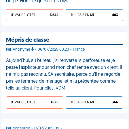
ongle. Hors de question. VDM
JE VALIDE, C'EST UNE VDM
3 642
TU L'AS BIEN MÉRITÉ
483
Mépris de classe
Par Anonyme
- 06/07/2025 00:20 - France
Aujourd'hui, au bureau, j’ai renversé la perforeuse et je
passe l’aspirateur quand mon chef rentre avec un client. Il
ne m'a pas reconnu, SA secrétaire, parce qu'il ne regarde
pas les femmes de ménage, et m’a présentée comme
telle au client. Pour elles, VDM
JE VALIDE, C'EST UNE VDM
1 625
TU L'AS BIEN MÉRITÉ
366
Par écoeurée - 17/02/2009 09:16