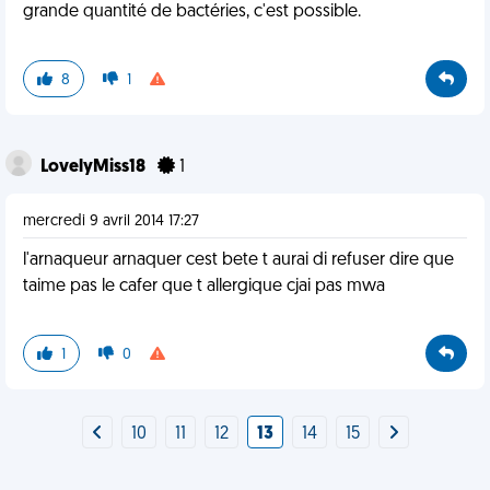
grande quantité de bactéries, c'est possible.
8
1
LovelyMiss18
1
mercredi 9 avril 2014 17:27
l'arnaqueur arnaquer cest bete t aurai di refuser dire que
taime pas le cafer que t allergique cjai pas mwa
1
0
10
11
12
13
14
15