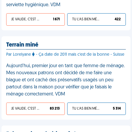
serviette hygiénique. VDM
JE VALIDE, C'EST UNE VDM
1 671
TU L'AS BIEN MÉRITÉ
422
Terrain miné
Par Lorelyane
- Ça date de 2011 mais c'est de la bonne - Suisse
Aujourd'hui, premier jour en tant que femme de ménage.
Mes nouveaux patrons ont décidé de me faire une
blague et ont caché des préservatifs usagés un peu
partout dans la maison pour vérifier que je faisais le
ménage correctement. VDM
JE VALIDE, C'EST UNE VDM
83 213
TU L'AS BIEN MÉRITÉ
5 314