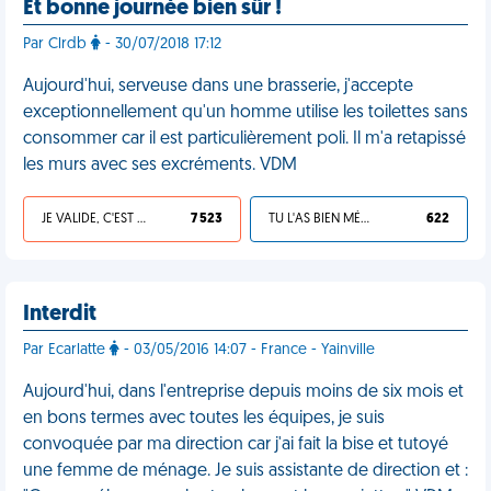
Et bonne journée bien sûr !
Par Clrdb
- 30/07/2018 17:12
Aujourd'hui, serveuse dans une brasserie, j'accepte
exceptionnellement qu'un homme utilise les toilettes sans
consommer car il est particulièrement poli. Il m'a retapissé
les murs avec ses excréments. VDM
JE VALIDE, C'EST UNE VDM
7 523
TU L'AS BIEN MÉRITÉ
622
Interdit
Par Ecarlatte
- 03/05/2016 14:07 - France - Yainville
Aujourd'hui, dans l'entreprise depuis moins de six mois et
en bons termes avec toutes les équipes, je suis
convoquée par ma direction car j'ai fait la bise et tutoyé
une femme de ménage. Je suis assistante de direction et :