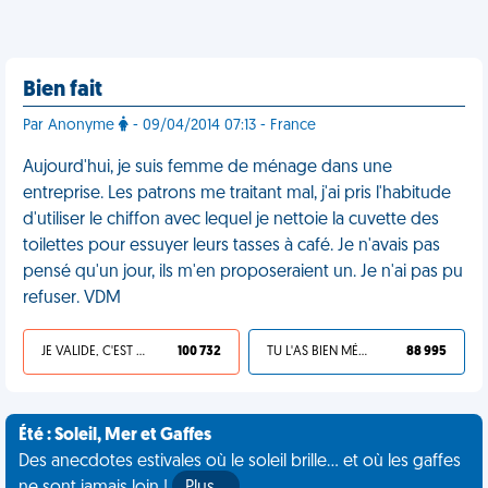
Bien fait
Par Anonyme
- 09/04/2014 07:13 - France
Aujourd'hui, je suis femme de ménage dans une
entreprise. Les patrons me traitant mal, j'ai pris l'habitude
d'utiliser le chiffon avec lequel je nettoie la cuvette des
toilettes pour essuyer leurs tasses à café. Je n'avais pas
pensé qu'un jour, ils m'en proposeraient un. Je n'ai pas pu
refuser. VDM
JE VALIDE, C'EST UNE VDM
100 732
TU L'AS BIEN MÉRITÉ
88 995
Été : Soleil, Mer et Gaffes
Des anecdotes estivales où le soleil brille... et où les gaffes