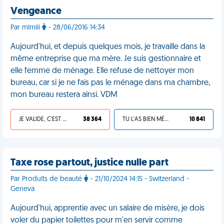
Vengeance
Par mimiii
- 28/06/2016 14:34
Aujourd'hui, et depuis quelques mois, je travaille dans la
même entreprise que ma mère. Je suis gestionnaire et
elle femme de ménage. Elle refuse de nettoyer mon
bureau, car si je ne fais pas le ménage dans ma chambre,
mon bureau restera ainsi. VDM
JE VALIDE, C'EST UNE VDM
38 364
TU L'AS BIEN MÉRITÉ
10 841
Taxe rose partout, justice nulle part
Par Produits de beauté
- 21/10/2024 14:15 - Switzerland -
Geneva
Aujourd'hui, apprentie avec un salaire de misère, je dois
voler du papier toilettes pour m'en servir comme