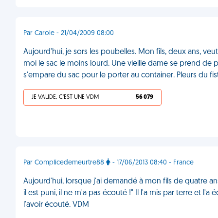
Par Carole - 21/04/2009 08:00
Aujourd'hui, je sors les poubelles. Mon fils, deux ans, veu
moi le sac le moins lourd. Une vieille dame se prend de pit
s'empare du sac pour le porter au container. Pleurs du fi
JE VALIDE, C'EST UNE VDM
56 079
Par Complicedemeurtre88
- 17/06/2013 08:40 - France
Aujourd'hui, lorsque j'ai demandé à mon fils de quatre ans c
il est puni, il ne m'a pas écouté !" Il l'a mis par terre et l'a
l'avoir écouté. VDM