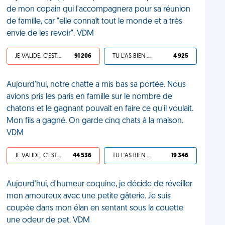
de mon copain qui l'accompagnera pour sa réunion
de famille, car "elle connaît tout le monde et a très
envie de les revoir". VDM
JE VALIDE, C'EST UNE VDM
91 206
TU L'AS BIEN MÉRITÉ
4 925
Aujourd'hui, notre chatte a mis bas sa portée. Nous
avions pris les paris en famille sur le nombre de
chatons et le gagnant pouvait en faire ce qu'il voulait.
Mon fils a gagné. On garde cinq chats à la maison.
VDM
JE VALIDE, C'EST UNE VDM
44 536
TU L'AS BIEN MÉRITÉ
19 346
Aujourd'hui, d'humeur coquine, je décide de réveiller
mon amoureux avec une petite gâterie. Je suis
coupée dans mon élan en sentant sous la couette
une odeur de pet. VDM