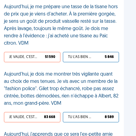
Aujourd'hui, je me prépare une tasse de la tisane hors
de prix que je viens d'acheter. À la première gorgée,
je sens un goût de produit vaisselle resté sur la tasse.
Après lavage, toujours le même goût. Je dois me
rendre à l'évidence : j'ai acheté une tisane au Paic
citron. VDM
JE VALIDE, C'EST UNE VDM
51 590
TU L'AS BIEN MÉRITÉ
5 846
Aujourd'hui, je dois me montrer très vigilante quant
au choix de mes tenues. Je vis avec un membre de la
"fashion police". Gilet trop échancré, robe pas assez
cintrée, bottes démodées, rien n'échappe à Albert, 82
ans, mon grand-père. VDM
JE VALIDE, C'EST UNE VDM
83 668
TU L'AS BIEN MÉRITÉ
8 589
Aujourd'hui, j'apprends que ce sera l'ex-petite amie