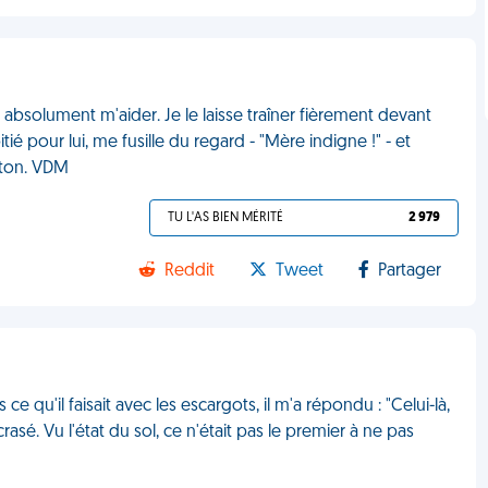
t absolument m'aider. Je le laisse traîner fièrement devant
ié pour lui, me fusille du regard - "Mère indigne !" - et
ston. VDM
TU L'AS BIEN MÉRITÉ
2 979
Reddit
Tweet
Partager
e qu'il faisait avec les escargots, il m'a répondu : "Celui-là,
 écrasé. Vu l'état du sol, ce n'était pas le premier à ne pas