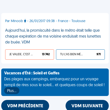
Par Minoob
- 26/01/2017 09:38 - France - Toulouse
Aujourd'hui, la promiscuité dans le métro était telle que
chaque expiration de ma voisine enduisait mes lunettes
de buée. VDM
JE VALIDE, C'EST UNE VDM
13 742
TU L'AS BIEN MÉRITÉ
971
Vacances d'Été : Soleil et Gaffes
Des plages aux campings, embarquez pour un voyage
rempli de rires sous le soleil... et quelques coups de soleil !
Plus…
VDM PRÉCÉDENTE
VDM SUIVANTE