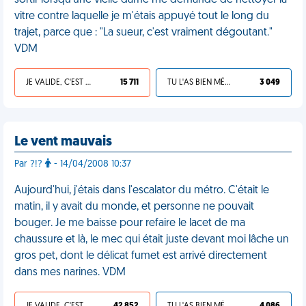
sortir lorsqu'une vielle dame me demande de nettoyer la
vitre contre laquelle je m'étais appuyé tout le long du
trajet, parce que : "La sueur, c'est vraiment dégoutant."
VDM
JE VALIDE, C'EST UNE VDM
15 711
TU L'AS BIEN MÉRITÉ
3 049
Le vent mauvais
Par ?!?
- 14/04/2008 10:37
Aujourd'hui, j'étais dans l'escalator du métro. C'était le
matin, il y avait du monde, et personne ne pouvait
bouger. Je me baisse pour refaire le lacet de ma
chaussure et là, le mec qui était juste devant moi lâche un
gros pet, dont le délicat fumet est arrivé directement
dans mes narines. VDM