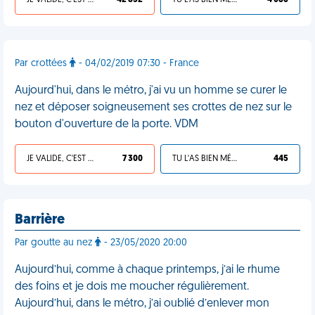
JE VALIDE, C'EST UNE VDM
42 852
TU L'AS BIEN MÉRITÉ
4 086
Par crottées
- 04/02/2019 07:30 - France
Aujourd'hui, dans le métro, j'ai vu un homme se curer le
nez et déposer soigneusement ses crottes de nez sur le
bouton d'ouverture de la porte. VDM
JE VALIDE, C'EST UNE VDM
7 300
TU L'AS BIEN MÉRITÉ
445
Barrière
Par goutte au nez
- 23/05/2020 20:00
Aujourd’hui, comme à chaque printemps, j’ai le rhume
des foins et je dois me moucher régulièrement.
Aujourd’hui, dans le métro, j’ai oublié d’enlever mon