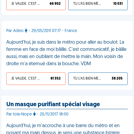
JE VALIDE, C'EST UNE VDM
66 902
TU L'AS BIEN MÉRITÉ
10 031
Par Adeo
- 29/05/2011 07:17 - France
Aujourd'hui, je suis dans le métro pour aller au boulot. La
femme en face de moi bâille. C'est communicatif, je bâille
aussi, mais en oubliant de mettre la main. Mon voisin de
droite m'a éternué dans la bouche. VDM
JE VALIDE, C'EST UNE VDM
81 352
TU L'AS BIEN MÉRITÉ
38 205
Un masque purifiant spécial visage
Par lola-Nope
- 20/11/2017 18:00
Aujourd'hui, je m'accroche à une barre du métro et en
posant ma main dessus, je sens une substance bizarre.