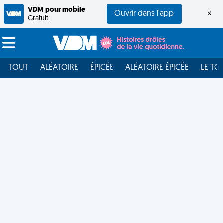
VDM pour mobile
Ouvrir dans l'app
×
Gratuit
TOUT
ALÉATOIRE
ÉPICÉE
ALÉATOIRE ÉPICÉE
LE TO