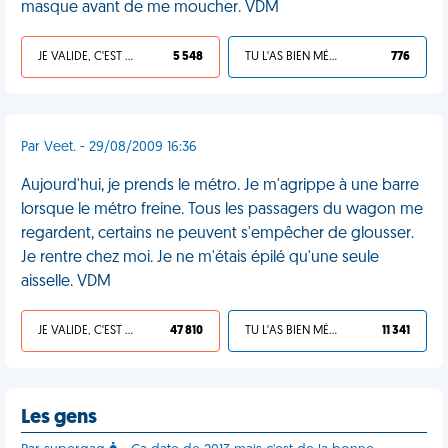
masque avant de me moucher. VDM
JE VALIDE, C'EST UNE VDM
5 548
TU L'AS BIEN MÉRITÉ
776
Par Veet. - 29/08/2009 16:36
Aujourd'hui, je prends le métro. Je m'agrippe à une barre
lorsque le métro freine. Tous les passagers du wagon me
regardent, certains ne peuvent s'empêcher de glousser.
Je rentre chez moi. Je ne m'étais épilé qu'une seule
aisselle. VDM
JE VALIDE, C'EST UNE VDM
47 810
TU L'AS BIEN MÉRITÉ
11 341
Les gens