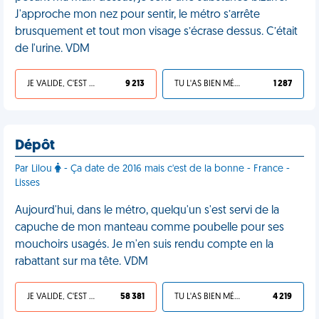
J'approche mon nez pour sentir, le métro s’arrête
brusquement et tout mon visage s’écrase dessus. C’était
de l'urine. VDM
JE VALIDE, C'EST UNE VDM
9 213
TU L'AS BIEN MÉRITÉ
1 287
Dépôt
Par Lilou
- Ça date de 2016 mais c'est de la bonne - France -
Lisses
Aujourd'hui, dans le métro, quelqu'un s'est servi de la
capuche de mon manteau comme poubelle pour ses
mouchoirs usagés. Je m'en suis rendu compte en la
rabattant sur ma tête. VDM
JE VALIDE, C'EST UNE VDM
58 381
TU L'AS BIEN MÉRITÉ
4 219