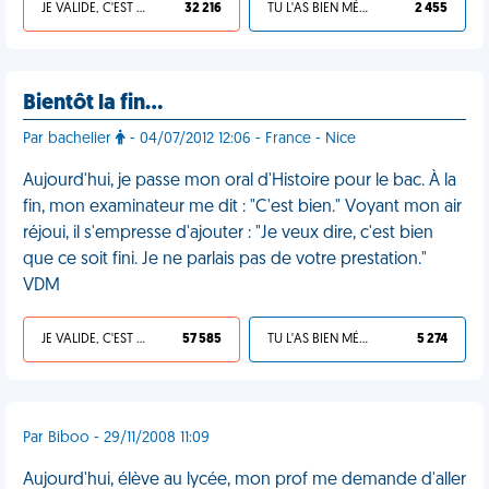
JE VALIDE, C'EST UNE VDM
32 216
TU L'AS BIEN MÉRITÉ
2 455
Bientôt la fin…
Par bachelier
- 04/07/2012 12:06 - France - Nice
Aujourd'hui, je passe mon oral d'Histoire pour le bac. À la
fin, mon examinateur me dit : "C'est bien." Voyant mon air
réjoui, il s'empresse d'ajouter : "Je veux dire, c'est bien
que ce soit fini. Je ne parlais pas de votre prestation."
VDM
JE VALIDE, C'EST UNE VDM
57 585
TU L'AS BIEN MÉRITÉ
5 274
Par Biboo - 29/11/2008 11:09
Aujourd'hui, élève au lycée, mon prof me demande d'aller