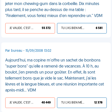
jeter mon chewing-gum dans la corbeille. Dix minutes
plus tard, il se penche au-dessus de ma table :
"Finalement, vous feriez mieux d'en reprendre un." VDM
JE VALIDE, C'EST UNE VDM
55 372
TU L'AS BIEN MÉRITÉ
6 581
Par bureau - 15/09/2008 13:02
Aujourd'hui, ma copine m'offre un sachet de bonbons
"super bons" qu'elle a ramené de vacances. À 10 h, au
boulot, j'en prends un pour goûter. En effet, ils sont
tellement bons que je vide le sac. Maintenant, j'ai les
lèvres et la langue bleues, et une réunion importante cet
après-midi... VDM
JE VALIDE, C'EST UNE VDM
40 449
TU L'AS BIEN MÉRITÉ
12 378