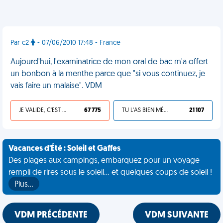
Par c2
- 07/06/2010 17:48 - France
Aujourd'hui, l'examinatrice de mon oral de bac m'a offert
un bonbon à la menthe parce que "si vous continuez, je
vais faire un malaise". VDM
JE VALIDE, C'EST UNE VDM
67 775
TU L'AS BIEN MÉRITÉ
21 107
Vacances d'Été : Soleil et Gaffes
Des plages aux campings, embarquez pour un voyage
rempli de rires sous le soleil... et quelques coups de soleil !
Plus…
VDM PRÉCÉDENTE
VDM SUIVANTE