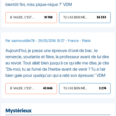
bientôt fini, miss pique-nique ?" VDM
JE VALIDE, C'EST UNE VDM
91 748
TU L'AS BIEN MÉRITÉ
36 333
Par sasmoustille78 - 29/05/2016 10:37 - France - Plaisir
Aujourd'hui, je passe une épreuve d'oral de bac. Je
remercie, souriante et fière, la professeur avant de lui dire
au revoir. Tout allait bien jusqu'à ce qu'elle me dise, je cite
"Dis-moi, tu as fumé de l'herbe avant de venir ? Tu a l'air
bien gaie pour quelqu'un qui a raté son épreuve." VDM
JE VALIDE, C'EST UNE VDM
43 846
TU L'AS BIEN MÉRITÉ
3 274
Mystèrieux