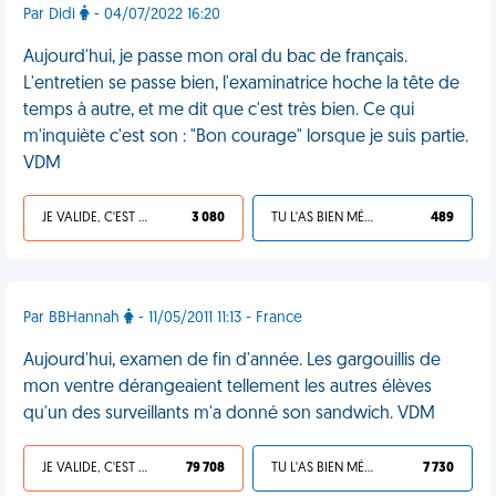
Par Didi
- 04/07/2022 16:20
Aujourd'hui, je passe mon oral du bac de français.
L'entretien se passe bien, l'examinatrice hoche la tête de
temps à autre, et me dit que c'est très bien. Ce qui
m'inquiète c'est son : "Bon courage" lorsque je suis partie.
VDM
JE VALIDE, C'EST UNE VDM
3 080
TU L'AS BIEN MÉRITÉ
489
Par BBHannah
- 11/05/2011 11:13 - France
Aujourd'hui, examen de fin d'année. Les gargouillis de
mon ventre dérangeaient tellement les autres élèves
qu'un des surveillants m'a donné son sandwich. VDM
JE VALIDE, C'EST UNE VDM
79 708
TU L'AS BIEN MÉRITÉ
7 730