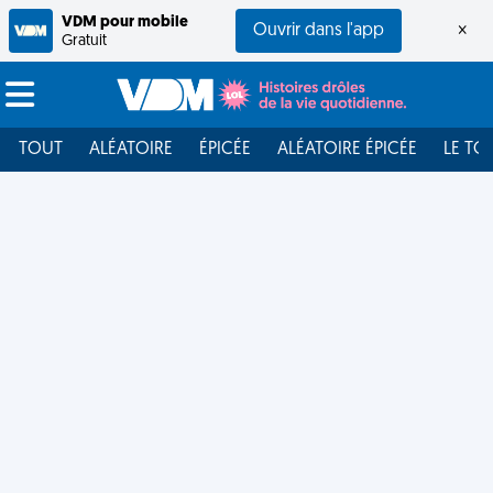
VDM pour mobile
Ouvrir dans l'app
×
Gratuit
TOUT
ALÉATOIRE
ÉPICÉE
ALÉATOIRE ÉPICÉE
LE TO