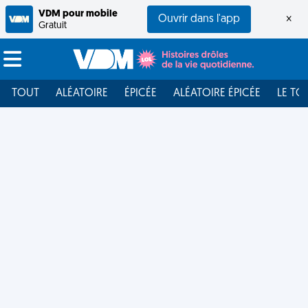
VDM pour mobile
Ouvrir dans l'app
×
Gratuit
TOUT
ALÉATOIRE
ÉPICÉE
ALÉATOIRE ÉPICÉE
LE TO