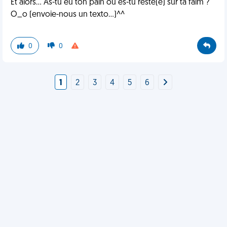
Et alors... As-tu eu ton pain ou es-tu resté(e) sur ta faim ?
O_o (envoie-nous un texto...)^^
0
0
1
2
3
4
5
6