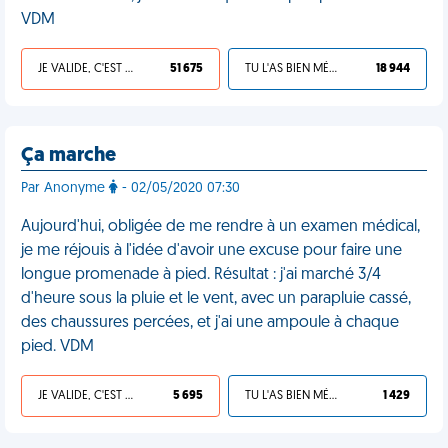
VDM
JE VALIDE, C'EST UNE VDM
51 675
TU L'AS BIEN MÉRITÉ
18 944
Ça marche
Par Anonyme
- 02/05/2020 07:30
Aujourd'hui, obligée de me rendre à un examen médical,
je me réjouis à l'idée d'avoir une excuse pour faire une
longue promenade à pied. Résultat : j'ai marché 3/4
d'heure sous la pluie et le vent, avec un parapluie cassé,
des chaussures percées, et j'ai une ampoule à chaque
pied. VDM
JE VALIDE, C'EST UNE VDM
5 695
TU L'AS BIEN MÉRITÉ
1 429