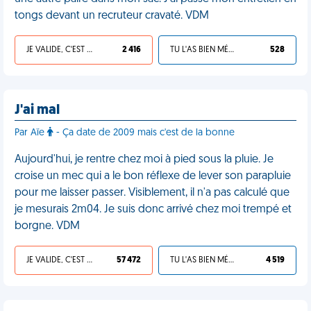
tongs devant un recruteur cravaté. VDM
JE VALIDE, C'EST UNE VDM
2 416
TU L'AS BIEN MÉRITÉ
528
J'ai mal
Par Aïe
- Ça date de 2009 mais c'est de la bonne
Aujourd'hui, je rentre chez moi à pied sous la pluie. Je
croise un mec qui a le bon réflexe de lever son parapluie
pour me laisser passer. Visiblement, il n'a pas calculé que
je mesurais 2m04. Je suis donc arrivé chez moi trempé et
borgne. VDM
JE VALIDE, C'EST UNE VDM
57 472
TU L'AS BIEN MÉRITÉ
4 519