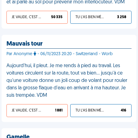
et ai parlé au sol pour prévenir mon interlocuteur. VDM
JE VALIDE, C'EST UNE VDM
50 335
TU L'AS BIEN MÉRITÉ
3 258
Mauvais tour
Par Anonyme
- 06/11/2023 20:20 - Switzerland - Worb
Aujourd'hui, il pleut. Je me rends à pied au travail. Les
voitures circulent sur la route, tout va bien… jusqu'à ce
qu'une voiture donne un joli coup de volant pour rouler
dans la grosse flaque d'eau en arrivant à ma hauteur. Je
suis trempée. VDM
JE VALIDE, C'EST UNE VDM
1 881
TU L'AS BIEN MÉRITÉ
416
Gamelle