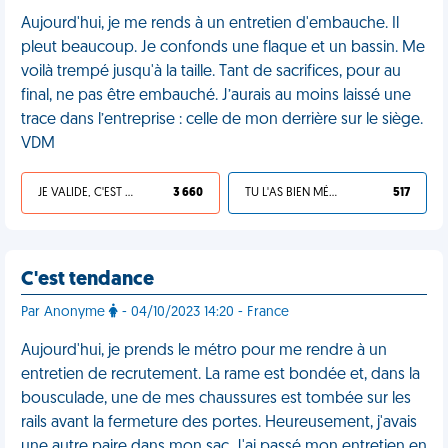
Aujourd'hui, je me rends à un entretien d'embauche. Il
pleut beaucoup. Je confonds une flaque et un bassin. Me
voilà trempé jusqu'à la taille. Tant de sacrifices, pour au
final, ne pas être embauché. J’aurais au moins laissé une
trace dans l’entreprise : celle de mon derrière sur le siège.
VDM
JE VALIDE, C'EST UNE VDM
3 660
TU L'AS BIEN MÉRITÉ
517
C'est tendance
Par Anonyme
- 04/10/2023 14:20 - France
Aujourd'hui, je prends le métro pour me rendre à un
entretien de recrutement. La rame est bondée et, dans la
bousculade, une de mes chaussures est tombée sur les
rails avant la fermeture des portes. Heureusement, j'avais
une autre paire dans mon sac. J'ai passé mon entretien en