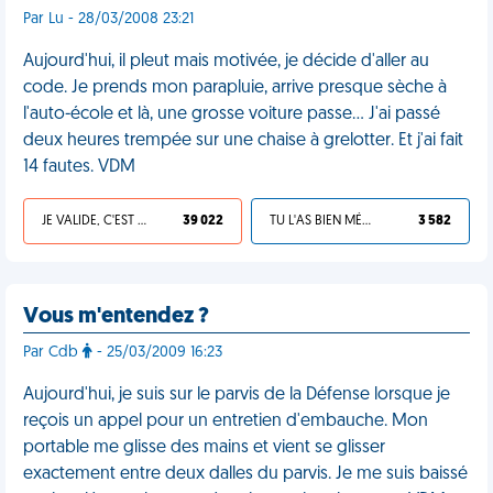
Par Lu - 28/03/2008 23:21
Aujourd'hui, il pleut mais motivée, je décide d'aller au
code. Je prends mon parapluie, arrive presque sèche à
l'auto-école et là, une grosse voiture passe... J'ai passé
deux heures trempée sur une chaise à grelotter. Et j'ai fait
14 fautes. VDM
JE VALIDE, C'EST UNE VDM
39 022
TU L'AS BIEN MÉRITÉ
3 582
Vous m'entendez ?
Par Cdb
- 25/03/2009 16:23
Aujourd'hui, je suis sur le parvis de la Défense lorsque je
reçois un appel pour un entretien d'embauche. Mon
portable me glisse des mains et vient se glisser
exactement entre deux dalles du parvis. Je me suis baissé