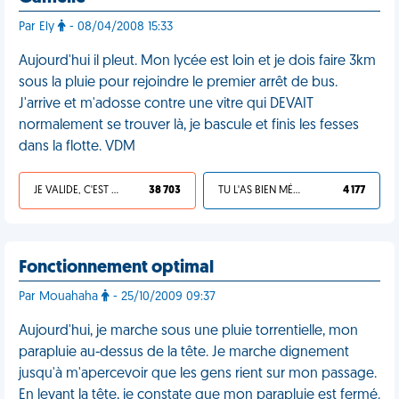
Par Ely
- 08/04/2008 15:33
Aujourd'hui il pleut. Mon lycée est loin et je dois faire 3km
sous la pluie pour rejoindre le premier arrêt de bus.
J'arrive et m'adosse contre une vitre qui DEVAIT
normalement se trouver là, je bascule et finis les fesses
dans la flotte. VDM
JE VALIDE, C'EST UNE VDM
38 703
TU L'AS BIEN MÉRITÉ
4 177
Fonctionnement optimal
Par Mouahaha
- 25/10/2009 09:37
Aujourd'hui, je marche sous une pluie torrentielle, mon
parapluie au-dessus de la tête. Je marche dignement
jusqu'à m'apercevoir que les gens rient sur mon passage.
En levant la tête, je constate que mon parapluie est fermé.