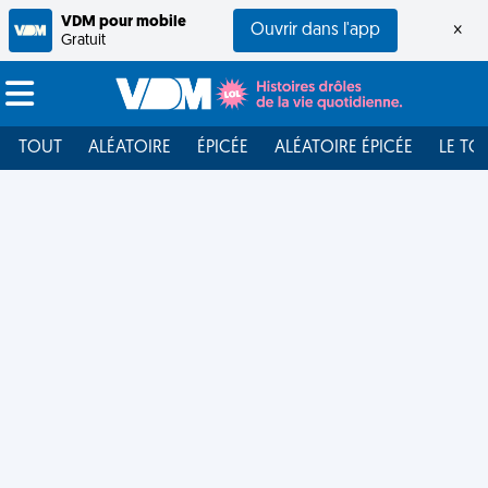
VDM pour mobile
Ouvrir dans l'app
×
Gratuit
TOUT
ALÉATOIRE
ÉPICÉE
ALÉATOIRE ÉPICÉE
LE TO