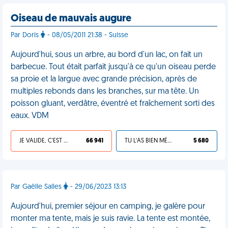
Oiseau de mauvais augure
Par Doris
- 08/05/2011 21:38 - Suisse
Aujourd'hui, sous un arbre, au bord d'un lac, on fait un
barbecue. Tout était parfait jusqu'à ce qu'un oiseau perde
sa proie et la largue avec grande précision, après de
multiples rebonds dans les branches, sur ma tête. Un
poisson gluant, verdâtre, éventré et fraîchement sorti des
eaux. VDM
JE VALIDE, C'EST UNE VDM
66 941
TU L'AS BIEN MÉRITÉ
5 680
Par Gaëlle Salles
- 29/06/2023 13:13
Aujourd'hui, premier séjour en camping, je galère pour
monter ma tente, mais je suis ravie. La tente est montée,