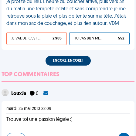
je profite du lieu. L'heure du coucher arrive, puis vers 3h
du matin une tempête éclate et sans comprendre je me
retrouve sous la pluie et plus de tente sur ma tête. J'étais
dans mon sac de couchage, et plus rien autour. VDM
JE VALIDE, C'EST UNE VDM
2 905
TU L'AS BIEN MÉRITÉ
552
ENCORE, ENCORE !
TOP COMMENTAIRES
LouxJa
0
mardi 25 mai 2010 22:09
Trouve toi une passion légale :)