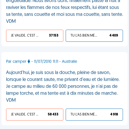
engueulade. Nous avons donc finalement passé la nuit à
raviver les flammes de nos feux respectifs, lui étant sous
sa tente, sans couette et moi sous ma couette, sans tente.
VDM
JE VALIDE, C'EST UNE VDM
37 153
TU L'AS BIEN MÉRITÉ
4 409
Par camper
- 11/07/2010 11:11 - Australie
Aujourd'hui, je suis sous la douche, pleine de savon,
lorsque le courant saute, me privant d'eau et de lumière.
Je campe au milieu de 60 000 personnes, je n'ai pas de
lampe torche, et ma tente est à dix minutes de marche.
VDM
JE VALIDE, C'EST UNE VDM
58 433
TU L'AS BIEN MÉRITÉ
4 918