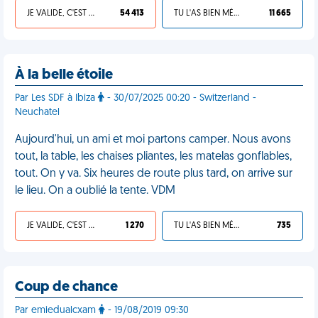
JE VALIDE, C'EST UNE VDM
54 413
TU L'AS BIEN MÉRITÉ
11 665
À la belle étoile
Par Les SDF à Ibiza
- 30/07/2025 00:20 - Switzerland -
Neuchatel
Aujourd'hui, un ami et moi partons camper. Nous avons
tout, la table, les chaises pliantes, les matelas gonflables,
tout. On y va. Six heures de route plus tard, on arrive sur
le lieu. On a oublié la tente. VDM
JE VALIDE, C'EST UNE VDM
1 270
TU L'AS BIEN MÉRITÉ
735
Coup de chance
Par emiedualcxam
- 19/08/2019 09:30