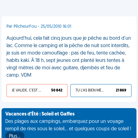
Par PêcheurFou - 25/05/2010 16:01
Aujourd'hui, cela fait cinq jours que je pêche au bord d'un
lac. Comme le camping et la pêche de nuit sont interdits,
je suis en mode camouflage : pas de feu, tente cachée,
habits kaki. À 18 h, sept jeunes ont planté leurs tentes à
vingt mètres de moi avec guitare, djembés et feu de
camp. VDM
JE VALIDE, C'EST UNE VDM
50 842
TU L'AS BIEN MÉRITÉ
21 869
Vacances d'Été : Soleil et Gaffes
Des plages aux campings, embarquez pour un voyage
rempli de rires sous le soleil... et quelques coups de soleil !
Plus…