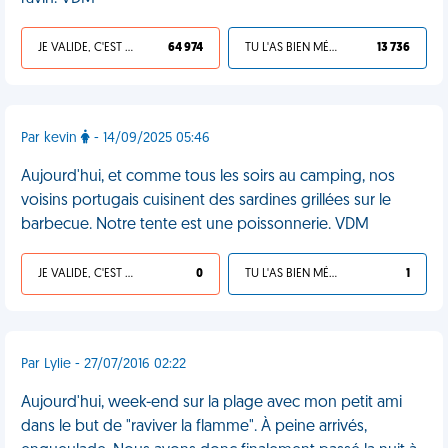
JE VALIDE, C'EST UNE VDM
64 974
TU L'AS BIEN MÉRITÉ
13 736
Par kevin
- 14/09/2025 05:46
Aujourd'hui, et comme tous les soirs au camping, nos
voisins portugais cuisinent des sardines grillées sur le
barbecue. Notre tente est une poissonnerie. VDM
JE VALIDE, C'EST UNE VDM
0
TU L'AS BIEN MÉRITÉ
1
Par Lylie - 27/07/2016 02:22
Aujourd'hui, week-end sur la plage avec mon petit ami
dans le but de "raviver la flamme". À peine arrivés,