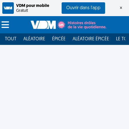
VDM pour mobile
Ouvrir dans l'app
×
Gratuit
TOUT
ALÉATOIRE
ÉPICÉE
ALÉATOIRE ÉPICÉE
LE TO