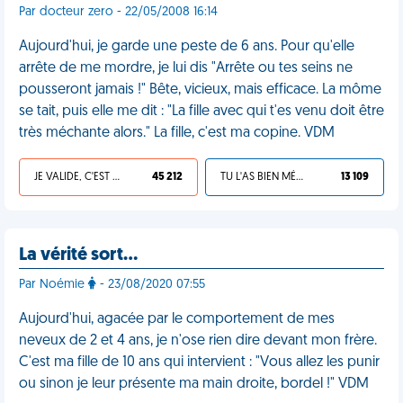
Par docteur zero - 22/05/2008 16:14
Aujourd'hui, je garde une peste de 6 ans. Pour qu'elle
arrête de me mordre, je lui dis "Arrête ou tes seins ne
pousseront jamais !" Bête, vicieux, mais efficace. La môme
se tait, puis elle me dit : "La fille avec qui t'es venu doit être
très méchante alors." La fille, c'est ma copine. VDM
JE VALIDE, C'EST UNE VDM
45 212
TU L'AS BIEN MÉRITÉ
13 109
La vérité sort…
Par Noémie
- 23/08/2020 07:55
Aujourd'hui, agacée par le comportement de mes
neveux de 2 et 4 ans, je n'ose rien dire devant mon frère.
C'est ma fille de 10 ans qui intervient : "Vous allez les punir
ou sinon je leur présente ma main droite, bordel !" VDM