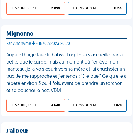
JE VALIDE, C'EST UNE VDM
5 895
TU L'AS BIEN MÉRITÉ
1 053
Mignonne
Par Anonyme
- 18/02/2023 20:20
Aujourd'hui, je fais du babysitting. Je suis accueillie par la
petite que je garde, mais au moment où j'enlève mon
manteau, je la vois courir vers sa mère et lui chuchoter un
truc. Je me rapproche et j'entends : "Elle pue." Ce qu'elle a
répété environ 3 ou 4 fois, avant de prendre un torchon
et se boucher le nez. VDM
JE VALIDE, C'EST UNE VDM
4 648
TU L'AS BIEN MÉRITÉ
1 478
J'ai peur