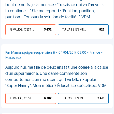
bout de nerfs, je la menace : "Tu sais ce qui va t'arriver si
tu continues !" Elle me répond : "Punition, punition,
punition... Toujours la solution de facilité..." VDM
JE VALIDE, C'EST UNE VDM
3 432
TU L'AS BIEN MÉRITÉ
827
Par Mamanquigeresuperbien
- 04/04/2017 08:00 - France -
Masevaux
Aujourd'hui, ma fille de deux ans fait une colère à la caisse
d'un supermarché. Une dame commente son
comportement, en me disant qu'il va falloir appeler
"Super Nanny". Mon métier ? Éducatrice spécialisée. VDM
JE VALIDE, C'EST UNE VDM
12 182
TU L'AS BIEN MÉRITÉ
2 421