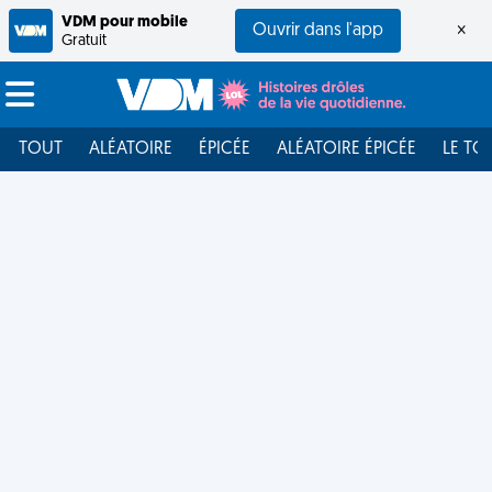
VDM pour mobile
Ouvrir dans l'app
×
Gratuit
TOUT
ALÉATOIRE
ÉPICÉE
ALÉATOIRE ÉPICÉE
LE TO