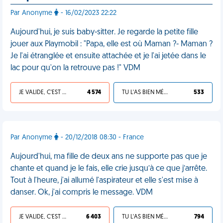
Par Anonyme
- 16/02/2023 22:22
Aujourd'hui, je suis baby-sitter. Je regarde la petite fille
jouer aux Playmobil : "Papa, elle est où Maman ?- Maman ?
Je l'ai étranglée et ensuite attachée et je l'ai jetée dans le
lac pour qu'on la retrouve pas !" VDM
JE VALIDE, C'EST UNE VDM
4 574
TU L'AS BIEN MÉRITÉ
533
Par Anonyme
- 20/12/2018 08:30 - France
Aujourd'hui, ma fille de deux ans ne supporte pas que je
chante et quand je le fais, elle crie jusqu’à ce que j’arrête.
Tout à l'heure, j'ai allumé l'aspirateur et elle s'est mise à
danser. Ok, j'ai compris le message. VDM
JE VALIDE, C'EST UNE VDM
6 403
TU L'AS BIEN MÉRITÉ
794