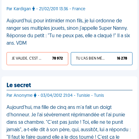
Par Kardigan
- 21/02/2011 13:36 - France
Aujourd'hui, pour intimider mon fils, je lui ordonne de
ranger ses multiples jouets, sinon j'appelle Super Nanny.
Réponse du petit : "Tu ne peux pas, elle a claqué !" Il a six
ans. VDM
JE VALIDE, C'EST UNE VDM
78 972
TU L'AS BIEN MÉRITÉ
16 278
Le secret
Par Anonyme
- 03/04/2012 21:04 - Tunisie - Tunis
Aujourd'hui, ma fille de cinq ans m'a fait un doigt
d'honneur. Je l'ai sévèrement réprimandée et l'ai punie
dans sa chambre. "C'est pas juste ! Toi, elle ne te punit
jamais", a-t-elle dit à son père, qui, aussitôt, lui a répondu :
"Il faut le faire quand elle a le dos tourné ! C'est ça le