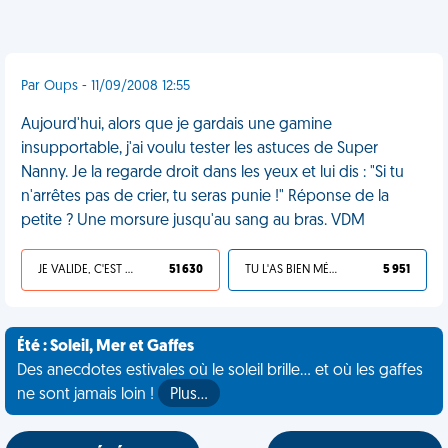
Par Oups - 11/09/2008 12:55
Aujourd'hui, alors que je gardais une gamine
insupportable, j'ai voulu tester les astuces de Super
Nanny. Je la regarde droit dans les yeux et lui dis : "Si tu
n'arrêtes pas de crier, tu seras punie !" Réponse de la
petite ? Une morsure jusqu'au sang au bras. VDM
JE VALIDE, C'EST UNE VDM
51 630
TU L'AS BIEN MÉRITÉ
5 951
Été : Soleil, Mer et Gaffes
Des anecdotes estivales où le soleil brille... et où les gaffes
ne sont jamais loin !
Plus…