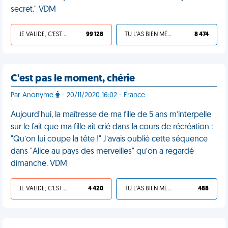
secret." VDM
JE VALIDE, C'EST UNE VDM
99 128
TU L'AS BIEN MÉRITÉ
8 474
C'est pas le moment, chérie
Par Anonyme
- 20/11/2020 16:02 - France
Aujourd'hui, la maîtresse de ma fille de 5 ans m’interpelle
sur le fait que ma fille ait crié dans la cours de récréation :
"Qu’on lui coupe la tête !" J’avais oublié cette séquence
dans "Alice au pays des merveilles" qu’on a regardé
dimanche. VDM
JE VALIDE, C'EST UNE VDM
4 420
TU L'AS BIEN MÉRITÉ
488