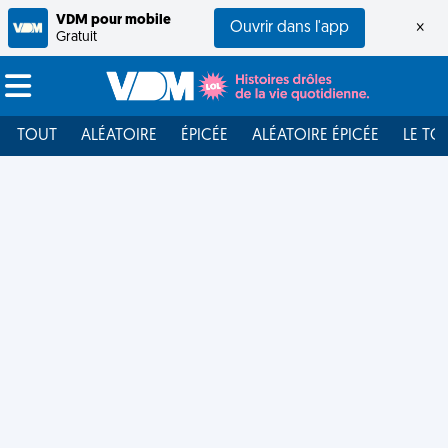
VDM pour mobile
Ouvrir dans l'app
×
Gratuit
TOUT
ALÉATOIRE
ÉPICÉE
ALÉATOIRE ÉPICÉE
LE TO