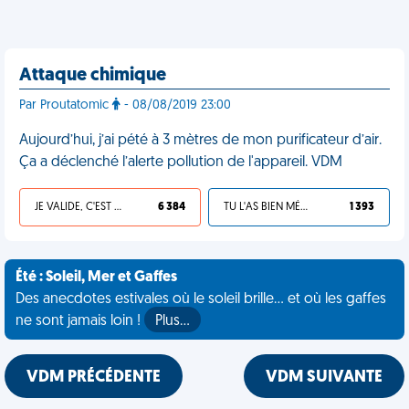
Attaque chimique
Par Proutatomic
- 08/08/2019 23:00
Aujourd’hui, j’ai pété à 3 mètres de mon purificateur d’air.
Ça a déclenché l’alerte pollution de l'appareil. VDM
JE VALIDE, C'EST UNE VDM
6 384
TU L'AS BIEN MÉRITÉ
1 393
Été : Soleil, Mer et Gaffes
Des anecdotes estivales où le soleil brille... et où les gaffes
ne sont jamais loin !
Plus…
VDM PRÉCÉDENTE
VDM SUIVANTE