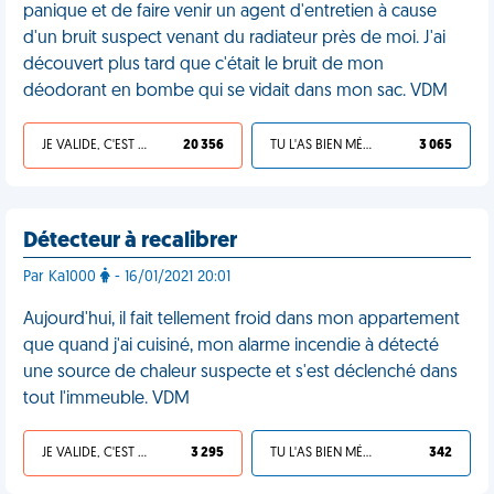
panique et de faire venir un agent d'entretien à cause
d'un bruit suspect venant du radiateur près de moi. J'ai
découvert plus tard que c'était le bruit de mon
déodorant en bombe qui se vidait dans mon sac. VDM
JE VALIDE, C'EST UNE VDM
20 356
TU L'AS BIEN MÉRITÉ
3 065
Détecteur à recalibrer
Par Ka1000
- 16/01/2021 20:01
Aujourd'hui, il fait tellement froid dans mon appartement
que quand j'ai cuisiné, mon alarme incendie à détecté
une source de chaleur suspecte et s'est déclenché dans
tout l'immeuble. VDM
JE VALIDE, C'EST UNE VDM
3 295
TU L'AS BIEN MÉRITÉ
342