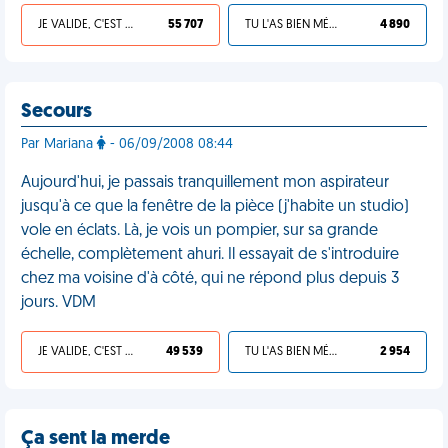
JE VALIDE, C'EST UNE VDM
55 707
TU L'AS BIEN MÉRITÉ
4 890
Secours
Par Mariana
- 06/09/2008 08:44
Aujourd'hui, je passais tranquillement mon aspirateur
jusqu'à ce que la fenêtre de la pièce (j'habite un studio)
vole en éclats. Là, je vois un pompier, sur sa grande
échelle, complètement ahuri. Il essayait de s'introduire
chez ma voisine d'à côté, qui ne répond plus depuis 3
jours. VDM
JE VALIDE, C'EST UNE VDM
49 539
TU L'AS BIEN MÉRITÉ
2 954
Ça sent la merde