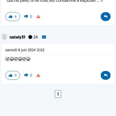
"Qui ne pète, ni ne rote, est condamné à exploser ... !!"
4
0
nataly31
24
samedi 8 juin 2024 12:02
🤣😂🤣😂🤣😂
0
0
1