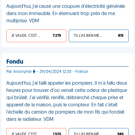
Aujourd’hui, j’ai causé une coupure d’électricité générale
dans mon immeuble. En éternuant trop près de ma
multiprise. VDM
JE VALIDE, C'EST UNE VDM
7 275
TU L'AS BIEN MÉRITÉ
815
Fondu
Par Anonyme
- 29/04/2024 12:20 - France
Aujourd'hui, j'ai failli appeler les pompiers. Il m'a fallu deux
heures pour trouver d'où venait cette odeur de plastique
qui brûlait. J'ai vérifié, reniflé, débranché chaque prise et
appareil de la maison, puis le compteur. En fait c'était
l'échelle du camion de pompiers de mon fils qui fondait
dans le radiateur. VDM
JE VALIDE, C'EST UNE VDM
1 325
TU L'AS BIEN MÉRITÉ
380