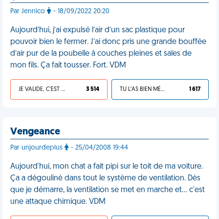
Par Jennico
- 18/09/2022 20:20
Aujourd’hui, j’ai expulsé l’air d’un sac plastique pour
pouvoir bien le fermer. J’ai donc pris une grande bouffée
d’air pur de la poubelle à couches pleines et sales de
mon fils. Ça fait tousser. Fort. VDM
JE VALIDE, C'EST UNE VDM
3 514
TU L'AS BIEN MÉRITÉ
1 617
Vengeance
Par unjourdeplus
- 25/04/2008 19:44
Aujourd'hui, mon chat a fait pipi sur le toit de ma voiture.
Ça a dégouliné dans tout le système de ventilation. Dès
que je démarre, la ventilation se met en marche et... c'est
une attaque chimique. VDM