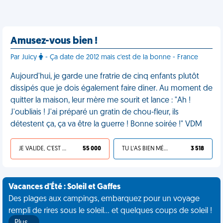
Amusez-vous bien !
Par Juicy
- Ça date de 2012 mais c'est de la bonne - France
Aujourd'hui, je garde une fratrie de cinq enfants plutôt
dissipés que je dois également faire diner. Au moment de
quitter la maison, leur mère me sourit et lance : "Ah !
J'oubliais ! J'ai préparé un gratin de chou-fleur, ils
détestent ça, ça va être la guerre ! Bonne soirée !" VDM
JE VALIDE, C'EST UNE VDM
55 000
TU L'AS BIEN MÉRITÉ
3 518
Vacances d'Été : Soleil et Gaffes
Des plages aux campings, embarquez pour un voyage
rempli de rires sous le soleil... et quelques coups de soleil !