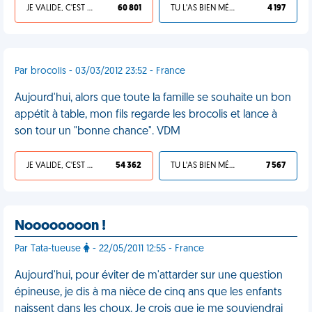
JE VALIDE, C'EST UNE VDM
60 801
TU L'AS BIEN MÉRITÉ
4 197
Par brocolis - 03/03/2012 23:52 - France
Aujourd'hui, alors que toute la famille se souhaite un bon
appétit à table, mon fils regarde les brocolis et lance à
son tour un "bonne chance". VDM
JE VALIDE, C'EST UNE VDM
54 362
TU L'AS BIEN MÉRITÉ
7 567
Noooooooon !
Par Tata-tueuse
- 22/05/2011 12:55 - France
Aujourd'hui, pour éviter de m'attarder sur une question
épineuse, je dis à ma nièce de cinq ans que les enfants
naissent dans les choux. Je crois que je me souviendrai