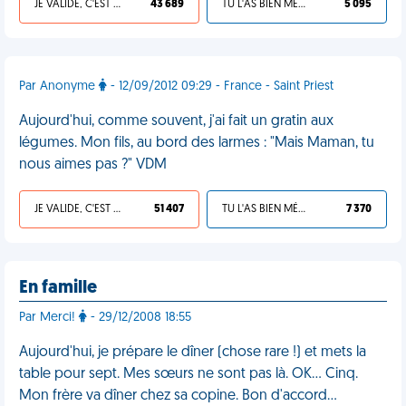
JE VALIDE, C'EST UNE VDM
43 689
TU L'AS BIEN MÉRITÉ
5 095
Par Anonyme
- 12/09/2012 09:29 - France - Saint Priest
Aujourd'hui, comme souvent, j'ai fait un gratin aux
légumes. Mon fils, au bord des larmes : "Mais Maman, tu
nous aimes pas ?" VDM
JE VALIDE, C'EST UNE VDM
51 407
TU L'AS BIEN MÉRITÉ
7 370
En famille
Par Merci!
- 29/12/2008 18:55
Aujourd'hui, je prépare le dîner (chose rare !) et mets la
table pour sept. Mes sœurs ne sont pas là. OK... Cinq.
Mon frère va dîner chez sa copine. Bon d'accord...