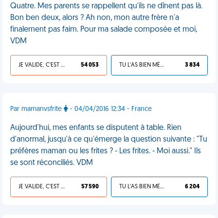
Quatre. Mes parents se rappellent qu'ils ne dînent pas là.
Bon ben deux, alors ? Ah non, mon autre frère n'a
finalement pas faim. Pour ma salade composée et moi,
VDM
JE VALIDE, C'EST UNE VDM
54 053
TU L'AS BIEN MÉRITÉ
3 834
Par mamanvsfrite
- 04/04/2016 12:34 - France
Aujourd'hui, mes enfants se disputent à table. Rien
d'anormal, jusqu'à ce qu'émerge la question suivante : "Tu
préfères maman ou les frites ? - Les frites. - Moi aussi." Ils
se sont réconciliés. VDM
JE VALIDE, C'EST UNE VDM
57 590
TU L'AS BIEN MÉRITÉ
6 204