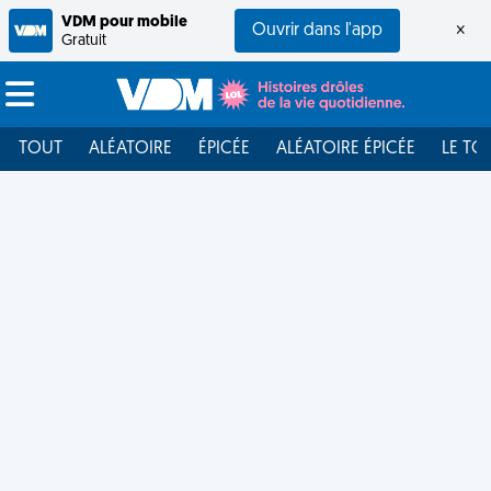
VDM pour mobile
Ouvrir dans l'app
×
Gratuit
TOUT
ALÉATOIRE
ÉPICÉE
ALÉATOIRE ÉPICÉE
LE TO