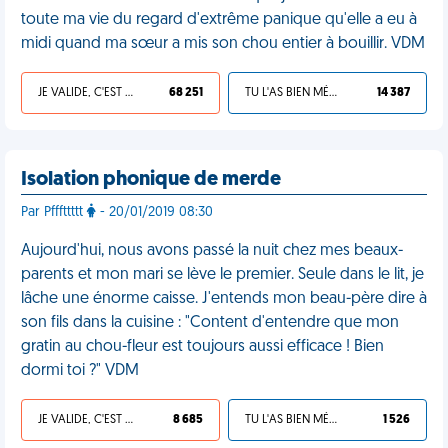
toute ma vie du regard d'extrême panique qu'elle a eu à
midi quand ma sœur a mis son chou entier à bouillir. VDM
JE VALIDE, C'EST UNE VDM
68 251
TU L'AS BIEN MÉRITÉ
14 387
Isolation phonique de merde
Par Pfffttttt
- 20/01/2019 08:30
Aujourd'hui, nous avons passé la nuit chez mes beaux-
parents et mon mari se lève le premier. Seule dans le lit, je
lâche une énorme caisse. J'entends mon beau-père dire à
son fils dans la cuisine : "Content d'entendre que mon
gratin au chou-fleur est toujours aussi efficace ! Bien
dormi toi ?" VDM
JE VALIDE, C'EST UNE VDM
8 685
TU L'AS BIEN MÉRITÉ
1 526