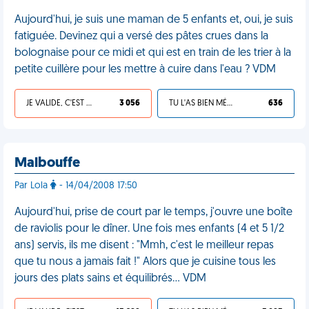
Aujourd'hui, je suis une maman de 5 enfants et, oui, je suis
fatiguée. Devinez qui a versé des pâtes crues dans la
bolognaise pour ce midi et qui est en train de les trier à la
petite cuillère pour les mettre à cuire dans l'eau ? VDM
JE VALIDE, C'EST UNE VDM
3 056
TU L'AS BIEN MÉRITÉ
636
Malbouffe
Par Lola
- 14/04/2008 17:50
Aujourd'hui, prise de court par le temps, j'ouvre une boîte
de raviolis pour le dîner. Une fois mes enfants (4 et 5 1/2
ans) servis, ils me disent : "Mmh, c'est le meilleur repas
que tu nous a jamais fait !" Alors que je cuisine tous les
jours des plats sains et équilibrés… VDM